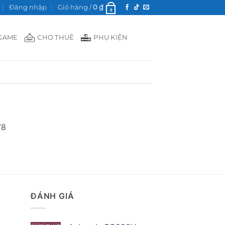
Đăng nhập
Giỏ hàng /
0
₫
0
GAME
CHO THUÊ
PHỤ KIỆN
78
ĐÁNH GIÁ