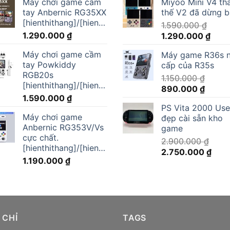
Máy chơi game cầm
Miyoo Mini V4 th
tay Anbernic RG35XX
thế V2 đã dừng 
[hienthithang]/[hienthinam]
1.590.000
₫
1.290.000
₫
Giá
Giá
1.290.000
₫
gốc
hiện
Máy chơi game cầm
Máy game R36s 
là:
tại
tay Powkiddy
cấp của R35s
1.590.000 ₫.
là:
RGB20s
1.150.000
₫
1.290
[hienthithang]/[hienthinam]
Giá
Giá
890.000
₫
1.590.000
₫
gốc
hiện
PS Vita 2000 Us
là:
tại
Máy chơi game
đẹp cài sẵn kho
1.150.000 ₫.
là:
Anbernic RG353V/Vs
game
890.00
cực chất.
2.900.000
₫
[hienthithang]/[hienthinam]
Giá
Giá
2.750.000
₫
1.190.000
₫
gốc
hiện
là:
tại
2.900.000 ₫.
là:
2.75
 CHỈ
TAGS