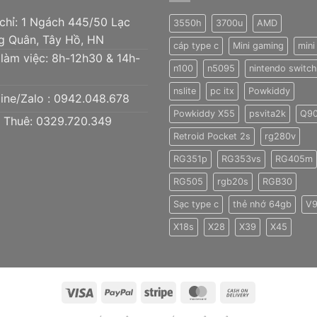
 chỉ: 1 Ngách 445/50 Lạc
3550h
3700u
AMD
g Quân, Tây Hồ, HN
cáp type c
Mini gaming
mini
 làm việc: 8h-12h30 & 14h-
n100
n5095
nintendo switch 
nslite
pc itx
Powkiddy
ine/Zalo :
0942.048.678
Powkiddy X55
psvita2k
Q9
 Thuê: 0329.720.349
Retroid Pocket 2s
rg280v
RG351p
RG353vs
RG405m
RG505
rgb20s
RGB30
Sạc type c
thẻ nhớ 64gb
V
X18s
X28
X39
X45
Visa
PayPal
Stripe
MasterCard
Cash
On