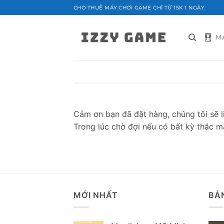
Bỏ
CHO THUÊ MÁY CHƠI GAME CHỈ TỪ 15K 1 NGÀY.
qua
nội
M
dung
Cảm ơn bạn đã đặt hàng, chúng tôi sẽ l
Trong lúc chờ đợi nếu có bất kỳ thắc mắ
MỚI NHẤT
BÁ