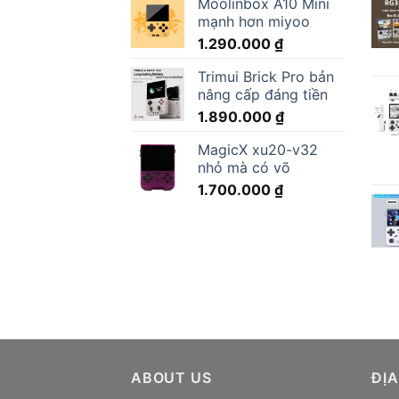
Moolinbox A10 Mini
mạnh hơn miyoo
1.290.000
₫
Trimui Brick Pro bản
nâng cấp đáng tiền
1.890.000
₫
MagicX xu20-v32
nhỏ mà có võ
1.700.000
₫
ABOUT US
ĐỊA