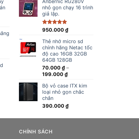
ay
Anbernic RG280V
bán
nhỏ gọn chạy 16 trình
giả lập.
Được xếp
950.000
₫
nâng
hạng
5.00
5 sao
Thẻ nhớ micro sd
.000 ₫.
chính hãng Netac tốc
độ cao 16GB 32GB
64GB 128GB
ed
70.000
₫
–
Khoảng
199.000
₫
0 ₫.
giá:
Bộ vỏ case ITX kim
từ
loại nhỏ gọn chắc
70.000 ₫
chắn
đến
390.000
₫
199.000 ₫
0.000 ₫.
CHÍNH SÁCH