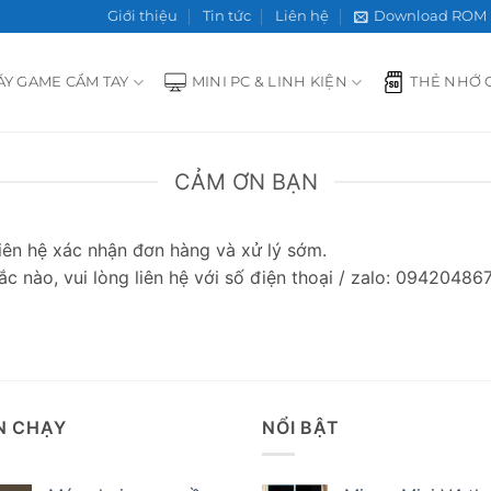
Giới thiệu
Tin tức
Liên hệ
Download ROM
ÁY GAME CẦM TAY
MINI PC & LINH KIỆN
THẺ NHỚ 
CẢM ƠN BẠN
iên hệ xác nhận đơn hàng và xử lý sớm.
c nào, vui lòng liên hệ với số điện thoại / zalo: 09420486
N CHẠY
NỔI BẬT