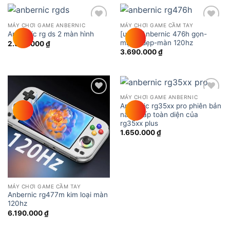
MÁY CHƠI GAME ANBERNIC
MÁY CHƠI GAME CẦM TAY
Add to
Add to
[used]Anbernic 476h gọn-
Anbernic rg ds 2 màn hình
wishlist
wishlist
mạnh-đẹp-màn 120hz
2.990.000
₫
3.690.000
₫
MÁY CHƠI GAME ANBERNIC
Add to
Add to
Anbernic rg35xx pro phiên bản
wishlist
wishlist
nâng cấp toàn diện của
rg35xx plus
1.650.000
₫
MÁY CHƠI GAME CẦM TAY
Anbernic rg477m kim loại màn
120hz
6.190.000
₫