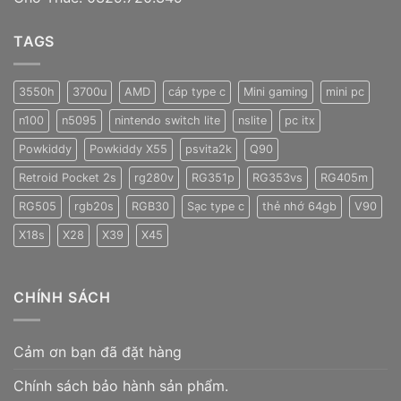
TAGS
3550h
3700u
AMD
cáp type c
Mini gaming
mini pc
n100
n5095
nintendo switch lite
nslite
pc itx
Powkiddy
Powkiddy X55
psvita2k
Q90
Retroid Pocket 2s
rg280v
RG351p
RG353vs
RG405m
RG505
rgb20s
RGB30
Sạc type c
thẻ nhớ 64gb
V90
X18s
X28
X39
X45
CHÍNH SÁCH
Cảm ơn bạn đã đặt hàng
Chính sách bảo hành sản phẩm.