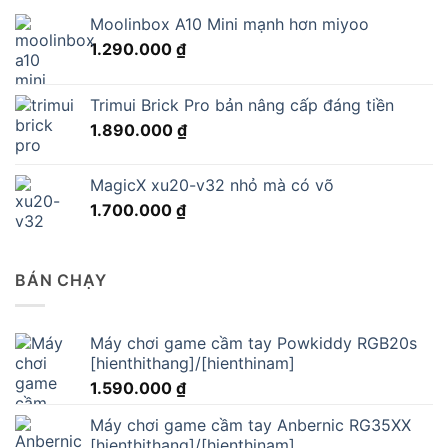
Moolinbox A10 Mini mạnh hơn miyoo
1.290.000
₫
Trimui Brick Pro bản nâng cấp đáng tiền
1.890.000
₫
MagicX xu20-v32 nhỏ mà có võ
1.700.000
₫
BÁN CHẠY
Máy chơi game cầm tay Powkiddy RGB20s
[hienthithang]/[hienthinam]
1.590.000
₫
Máy chơi game cầm tay Anbernic RG35XX
[hienthithang]/[hienthinam]