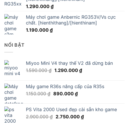
1.290.000
₫
Máy chơi game Anbernic RG353V/Vs cực
chất. [hienthithang]/[hienthinam]
1.190.000
₫
NỔI BẬT
Miyoo Mini V4 thay thế V2 đã dừng bán
Giá
Giá
1.590.000
₫
1.290.000
₫
gốc
hiện
là:
tại
Máy game R36s nâng cấp của R35s
1.590.000 ₫.
là:
Giá
Giá
1.150.000
₫
890.000
₫
1.290.000 ₫.
gốc
hiện
là:
tại
PS Vita 2000 Used đẹp cài sẵn kho game
1.150.000 ₫.
là:
Giá
Giá
2.900.000
₫
2.750.000
₫
890.000 ₫.
gốc
hiện
là:
tại