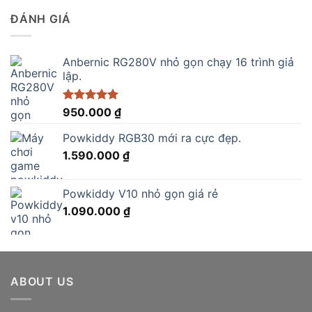
2.900.000 ₫.
là:
ĐÁNH GIÁ
2.750.000 ₫.
Anbernic RG280V nhỏ gọn chạy 16 trình giả
lập.
Được xếp
950.000
₫
hạng
5.00
5 sao
Powkiddy RGB30 mới ra cực đẹp.
1.590.000
₫
Powkiddy V10 nhỏ gọn giá rẻ
1.090.000
₫
ABOUT US