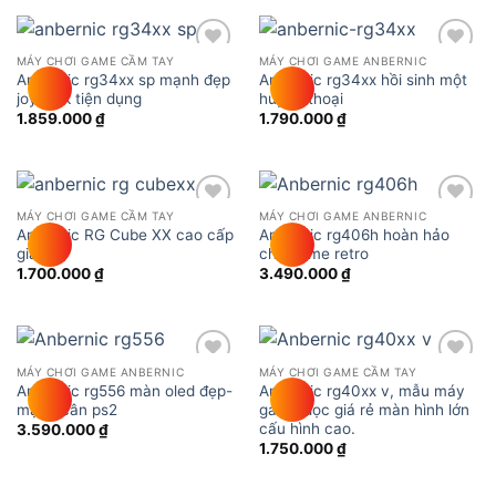
MÁY CHƠI GAME CẦM TAY
MÁY CHƠI GAME ANBERNIC
Add to
Add to
Anbernic rg34xx sp mạnh đẹp
Anbernic rg34xx hồi sinh một
wishlist
wishlist
joystick tiện dụng
huyền thoại
1.859.000
₫
1.790.000
₫
MÁY CHƠI GAME CẦM TAY
MÁY CHƠI GAME ANBERNIC
Add to
Add to
Anbernic RG Cube XX cao cấp
Anbernic rg406h hoàn hảo
wishlist
wishlist
giá rẻ
cho game retro
1.700.000
₫
3.490.000
₫
MÁY CHƠI GAME ANBERNIC
MÁY CHƠI GAME CẦM TAY
Add to
Add to
Anbernic rg556 màn oled đẹp-
Anbernic rg40xx v, mẫu máy
wishlist
wishlist
mạnh cân ps2
game dọc giá rẻ màn hình lớn
cấu hình cao.
3.590.000
₫
1.750.000
₫