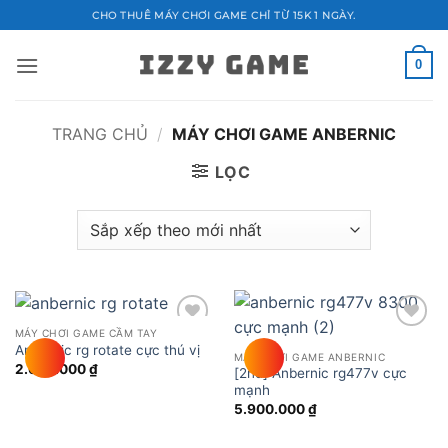
Bỏ
CHO THUÊ MÁY CHƠI GAME CHỈ TỪ 15K 1 NGÀY.
qua
nội
0
dung
TRANG CHỦ
/
MÁY CHƠI GAME ANBERNIC
LỌC
MÁY CHƠI GAME CẦM TAY
Add to
Add to
Anbernic rg rotate cực thú vị
wishlist
wishlist
MÁY CHƠI GAME ANBERNIC
2.690.000
₫
[2nd] Anbernic rg477v cực
mạnh
5.900.000
₫