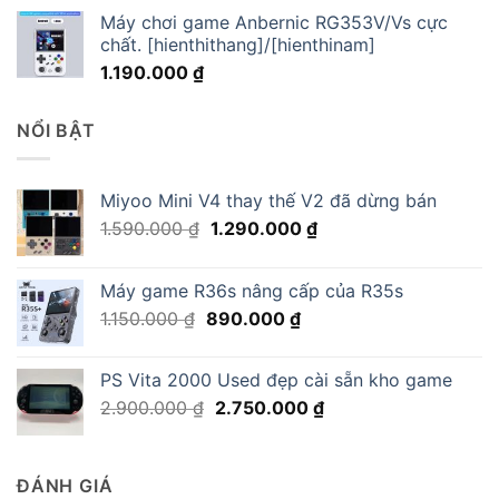
Máy chơi game Anbernic RG353V/Vs cực
chất. [hienthithang]/[hienthinam]
1.190.000
₫
NỔI BẬT
Miyoo Mini V4 thay thế V2 đã dừng bán
Giá
Giá
1.590.000
₫
1.290.000
₫
gốc
hiện
là:
tại
Máy game R36s nâng cấp của R35s
1.590.000 ₫.
là:
Giá
Giá
1.150.000
₫
890.000
₫
1.290.000 ₫.
gốc
hiện
là:
tại
PS Vita 2000 Used đẹp cài sẵn kho game
1.150.000 ₫.
là:
Giá
Giá
2.900.000
₫
2.750.000
₫
890.000 ₫.
gốc
hiện
là:
tại
2.900.000 ₫.
là:
ĐÁNH GIÁ