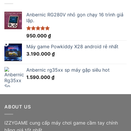
2.750.000 ₫.
Anbernic RG280V nhỏ gọn chạy 16 trình giả
lập.
Được xếp
950.000
₫
hạng
5.00
5 sao
Máy game Powkiddy X28 android rẻ nhất
3.190.000
₫
Anbernic rg35xx sp máy gập siêu hot
1.590.000
₫
ABOUT US
IZZYGAME cung cấp máy chơi game cầm tay chính
hãng giá tốt nhất.