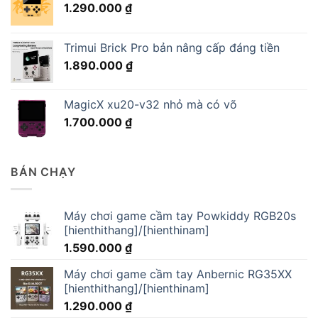
1.290.000
₫
Trimui Brick Pro bản nâng cấp đáng tiền
1.890.000
₫
MagicX xu20-v32 nhỏ mà có võ
1.700.000
₫
BÁN CHẠY
Máy chơi game cầm tay Powkiddy RGB20s
[hienthithang]/[hienthinam]
1.590.000
₫
Máy chơi game cầm tay Anbernic RG35XX
[hienthithang]/[hienthinam]
1.290.000
₫