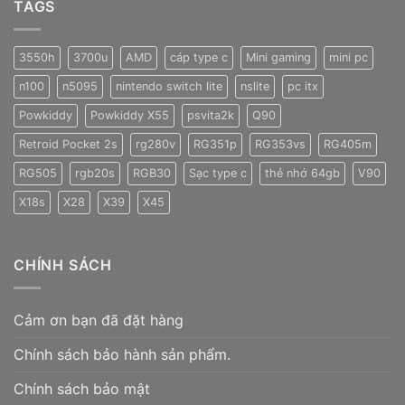
TAGS
3550h
3700u
AMD
cáp type c
Mini gaming
mini pc
n100
n5095
nintendo switch lite
nslite
pc itx
Powkiddy
Powkiddy X55
psvita2k
Q90
Retroid Pocket 2s
rg280v
RG351p
RG353vs
RG405m
RG505
rgb20s
RGB30
Sạc type c
thẻ nhớ 64gb
V90
X18s
X28
X39
X45
CHÍNH SÁCH
Cảm ơn bạn đã đặt hàng
Chính sách bảo hành sản phẩm.
Chính sách bảo mật