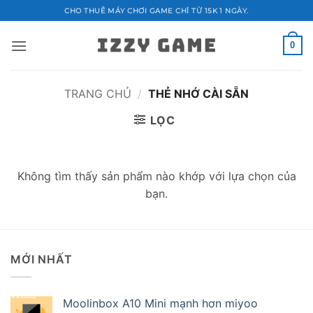
Bỏ
CHO THUÊ MÁY CHƠI GAME CHỈ TỪ 15K 1 NGÀY.
qua
nội
0
dung
TRANG CHỦ
/
THẺ NHỚ CÀI SẴN
LỌC
Không tìm thấy sản phẩm nào khớp với lựa chọn của
bạn.
MỚI NHẤT
Moolinbox A10 Mini mạnh hơn miyoo