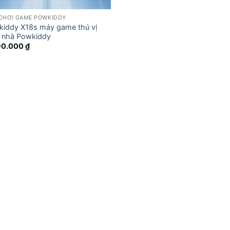
CHƠI GAME POWKIDDY
iddy X18s máy game thú vị
 nhà Powkiddy
90.000
₫