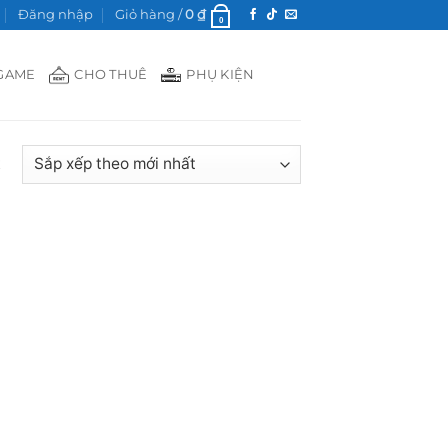
Đăng nhập
Giỏ hàng /
0
₫
0
GAME
CHO THUÊ
PHỤ KIỆN
t