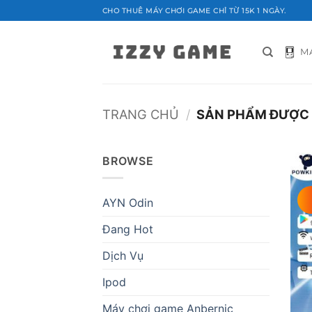
Bỏ
CHO THUÊ MÁY CHƠI GAME CHỈ TỪ 15K 1 NGÀY.
qua
nội
M
dung
TRANG CHỦ
/
SẢN PHẨM ĐƯỢC 
BROWSE
AYN Odin
Đang Hot
Dịch Vụ
Ipod
Máy chơi game Anbernic