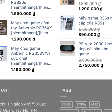
RGB20s
1.590.000
₫
[hienthithang]/[hienthinam]
Giá
Giá
1.290.000
₫
1.590.000
₫
gốc
hiện
Máy game R36s 
là:
tại
Máy chơi game cầm
cấp của R35s
1.590.000 ₫.
là:
tay Anbernic RG35XX
1.150.000
₫
1.290
[hienthithang]/[hienthinam]
Giá
Giá
890.000
₫
1.290.000
₫
gốc
hiện
PS Vita 2000 Us
là:
tại
Máy chơi game
đẹp cài sẵn kho
1.150.000 ₫.
là:
Anbernic RG353V/Vs
game
890.00
cực chất.
2.900.000
₫
[hienthithang]/[hienthinam]
Giá
Giá
2.750.000
₫
1.190.000
₫
gốc
hiện
là:
tại
2.900.000 ₫.
là:
2.75
 CHỈ
TAGS
 chỉ: 1 Ngách 445/50 Lạc
3550h
3700u
AMD
g Quân, Tây Hồ, HN