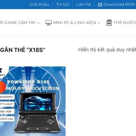
Giới thiệu
Tin tức
Liên hệ
Download ROM
ÁY GAME CẦM TAY
MINI PC & LINH KIỆN
THẺ NHỚ 
Hiển thị kết quả duy nhấ
GẮN THẺ “X18S”
Add to
wishlist