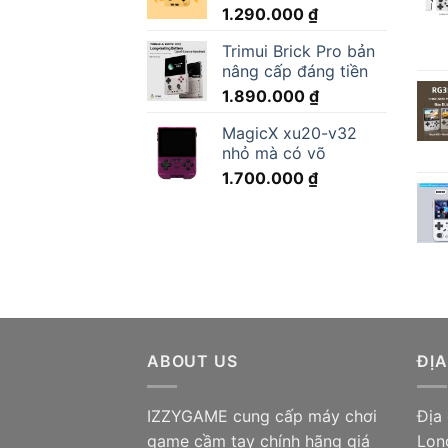
1.290.000
₫
Trimui Brick Pro bản
nâng cấp đáng tiền
1.890.000
₫
MagicX xu20-v32
nhỏ mà có võ
1.700.000
₫
ABOUT US
ĐỊA
IZZYGAME cung cấp máy chơi
Địa
game cầm tay chính hãng giá
Lon