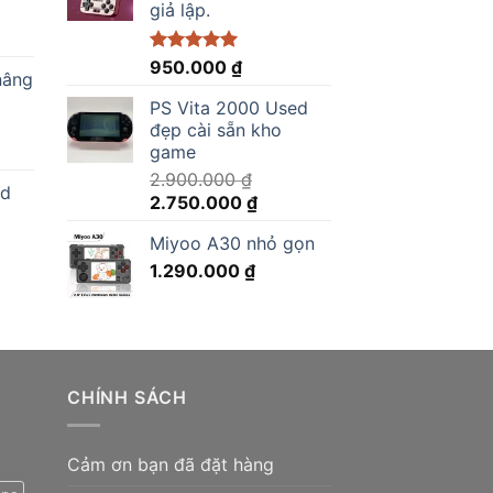
giả lập.
Được xếp
950.000
₫
nâng
hạng
5.00
5 sao
PS Vita 2000 Used
.000 ₫.
đẹp cài sẵn kho
game
2.900.000
₫
ed
Giá
Giá
2.750.000
₫
gốc
hiện
0 ₫.
Miyoo A30 nhỏ gọn
là:
tại
2.900.000 ₫.
1.290.000
₫
là:
2.750.000 ₫.
0.000 ₫.
CHÍNH SÁCH
Cảm ơn bạn đã đặt hàng