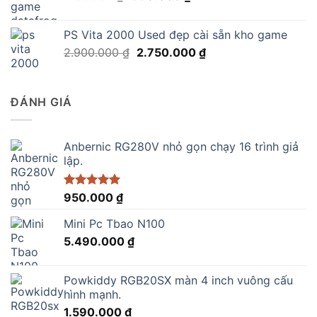
gốc
hiện
là:
tại
PS Vita 2000 Used đẹp cài sẵn kho game
1.150.000 ₫.
là:
Giá
Giá
2.900.000
₫
2.750.000
₫
890.000 ₫.
gốc
hiện
là:
tại
2.900.000 ₫.
là:
ĐÁNH GIÁ
2.750.000 ₫.
Anbernic RG280V nhỏ gọn chạy 16 trình giả
lập.
Được xếp
950.000
₫
hạng
5.00
5 sao
Mini Pc Tbao N100
5.490.000
₫
Powkiddy RGB20SX màn 4 inch vuông cấu
hình mạnh.
1.590.000
₫