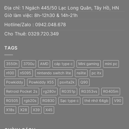
Địa chỉ: 1 Ngách 445/50 Lạc Long Quân, Tây Hồ, HN
Giờ làm việc: 8h-12h30 & 14h-21h
Hotline/Zalo :
0942.048.678
Cho Thuê: 0329.720.349
TAGS
3550h
3700u
AMD
cáp type c
Mini gaming
mini pc
n100
n5095
nintendo switch lite
nslite
pc itx
Powkiddy
Powkiddy X55
psvita2k
Q90
Retroid Pocket 2s
rg280v
RG351p
RG353vs
RG405m
RG505
rgb20s
RGB30
Sạc type c
thẻ nhớ 64gb
V90
X18s
X28
X39
X45