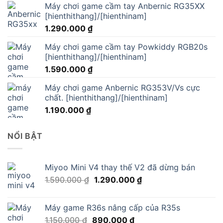
Máy chơi game cầm tay Anbernic RG35XX
[hienthithang]/[hienthinam]
1.290.000
₫
Máy chơi game cầm tay Powkiddy RGB20s
[hienthithang]/[hienthinam]
1.590.000
₫
Máy chơi game Anbernic RG353V/Vs cực
chất. [hienthithang]/[hienthinam]
1.190.000
₫
NỔI BẬT
Miyoo Mini V4 thay thế V2 đã dừng bán
Giá
Giá
1.590.000
₫
1.290.000
₫
gốc
hiện
là:
tại
Máy game R36s nâng cấp của R35s
1.590.000 ₫.
là:
Giá
Giá
1.150.000
₫
890.000
₫
1.290.000 ₫.