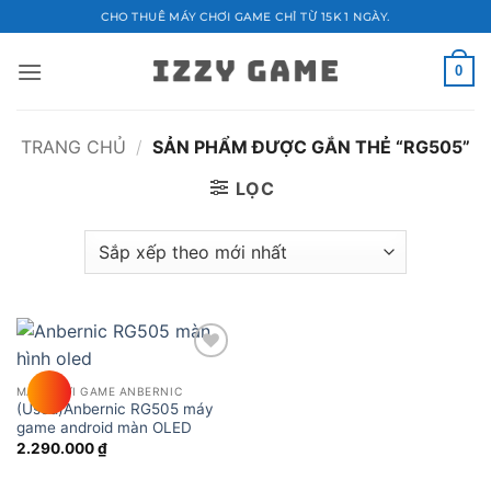
Bỏ
CHO THUÊ MÁY CHƠI GAME CHỈ TỪ 15K 1 NGÀY.
qua
nội
0
dung
TRANG CHỦ
/
SẢN PHẨM ĐƯỢC GẮN THẺ “RG505”
LỌC
Add to
wishlist
MÁY CHƠI GAME ANBERNIC
(Used)Anbernic RG505 máy
game android màn OLED
2.290.000
₫