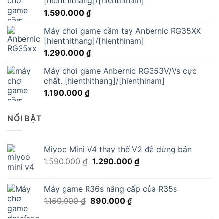
[hienthithang]/[hienthinam]
1.590.000
₫
Máy chơi game cầm tay Anbernic RG35XX
[hienthithang]/[hienthinam]
1.290.000
₫
Máy chơi game Anbernic RG353V/Vs cực
chất. [hienthithang]/[hienthinam]
1.190.000
₫
NỔI BẬT
Miyoo Mini V4 thay thế V2 đã dừng bán
Giá
Giá
1.590.000
₫
1.290.000
₫
gốc
hiện
là:
tại
Máy game R36s nâng cấp của R35s
1.590.000 ₫.
là:
Giá
Giá
1.150.000
₫
890.000
₫
1.290.000 ₫.
gốc
hiện