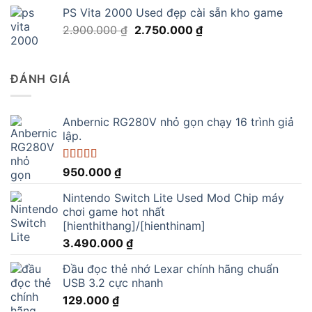
là:
tại
PS Vita 2000 Used đẹp cài sẵn kho game
1.150.000 ₫.
là:
Giá
Giá
2.900.000
₫
2.750.000
₫
890.000 ₫.
gốc
hiện
là:
tại
2.900.000 ₫.
là:
ĐÁNH GIÁ
2.750.000 ₫.
Anbernic RG280V nhỏ gọn chạy 16 trình giả
lập.
Được xếp
950.000
₫
hạng
5.00
5
sao
Nintendo Switch Lite Used Mod Chip máy
chơi game hot nhất
[hienthithang]/[hienthinam]
3.490.000
₫
Đầu đọc thẻ nhớ Lexar chính hãng chuẩn
USB 3.2 cực nhanh
129.000
₫