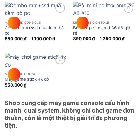
Add to
Add to
wishlist
wishlist
MÁY GAME CONSOLE
MÁY GAME CONSOLE
Combo ram+ssd mua kèm bộ
Bộ mini pc itx amd A6 A8 giá
pc
rẻ
Khoảng
Khoảng
550.000
₫
–
1.100.000
₫
890.000
₫
–
1.350.000
₫
giá:
giá:
từ
từ
550.000 ₫
890.00
đến
đến
1.100.000 ₫
1.350.0
Add to
wishlist
MÁY GAME CONSOLE
Máy game stick 4k đỏ
550.000
₫
Shop cung cấp máy game console cấu hình
mạnh, dual system, không chỉ chơi game đơn
thuần, còn là một thiệt bị giải trí đa phương
tiện.