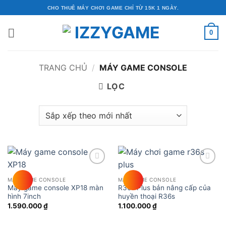
Bỏ
CHO THUÊ MÁY CHƠI GAME CHỈ TỪ 15K 1 NGÀY.
qua
nội
0
dung
TRANG CHỦ
/
MÁY GAME CONSOLE
LỌC
Add to
Add to
wishlist
wishlist
MÁY GAME CONSOLE
MÁY GAME CONSOLE
Máy game console XP18 màn
R36s Plus bản nâng cấp của
hình 7inch
huyền thoại R36s
1.590.000
₫
1.100.000
₫