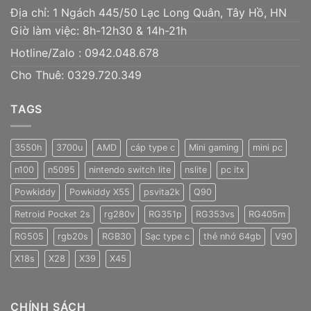
Địa chỉ: 1 Ngách 445/50 Lạc Long Quân, Tây Hồ, HN
Giờ làm việc: 8h-12h30 & 14h-21h
Hotline/Zalo :
0942.048.678
Cho Thuê: 0329.720.349
TAGS
3550h
3700u
AMD
cáp type c
Mini gaming
mini pc
n100
n5095
nintendo switch lite
nslite
pc itx
Powkiddy
Powkiddy X55
psvita2k
Q90
Retroid Pocket 2s
rg280v
RG351p
RG353vs
RG405m
RG505
rgb20s
RGB30
Sạc type c
thẻ nhớ 64gb
V90
X18s
X28
X39
X45
CHÍNH SÁCH