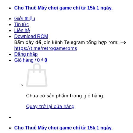
Bỏ
Cho Thuê Máy chơi game chỉ từ 15k 1 ngày.
qua
Giới thiệu
nội
Tin tức
dung
Liên hệ
Download ROM
Bấm đây để join kênh Telegram tổng hợp rom: ==>
https://t.me/retrogameroms
Đăng nhập
Giỏ hàng /
0
₫
0
Chưa có sản phẩm trong giỏ hàng.
Quay trở lại cửa hàng
Cho Thuê Máy chơi game chỉ từ 15k 1 ngày.