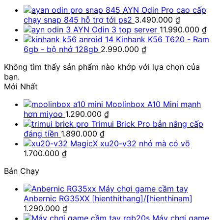
AYN Odin Pro cao cấp
chạy snap 845 hỗ trợ tới ps2
3.490.000
₫
AYN Odin 3 top server
11.990.000
₫
Kinhank K56 T620 - Ram
6gb - bộ nhớ 128gb
2.990.000
₫
Không tìm thấy sản phẩm nào khớp với lựa chọn của
bạn.
Mới Nhất
Moolinbox A10 Mini mạnh
hơn miyoo
1.290.000
₫
Trimui Brick Pro bản nâng cấp
đáng tiền
1.890.000
₫
MagicX xu20-v32 nhỏ mà có võ
1.700.000
₫
Bán Chạy
Máy chơi game cầm tay
Anbernic RG35XX [hienthithang]/[hienthinam]
1.290.000
₫
Máy chơi game