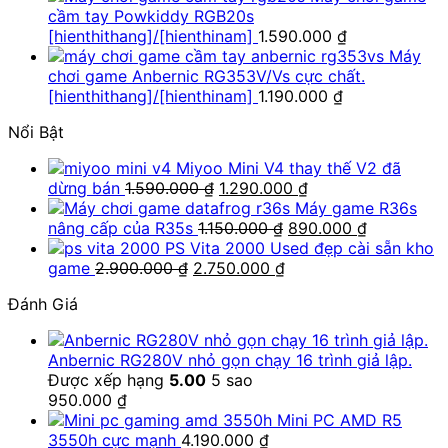
cầm tay Powkiddy RGB20s
[hienthithang]/[hienthinam]
1.590.000
₫
Máy
chơi game Anbernic RG353V/Vs cực chất.
[hienthithang]/[hienthinam]
1.190.000
₫
Nổi Bật
Miyoo Mini V4 thay thế V2 đã
Giá
Giá
dừng bán
1.590.000
₫
1.290.000
₫
gốc
hiện
Máy game R36s
là:
Giá
tại
Giá
nâng cấp của R35s
1.150.000
₫
890.000
₫
1.590.000 ₫.
gốc
là:
hiện
PS Vita 2000 Used đẹp cài sẵn kho
Giá
Giá
là:
1.290.000 ₫.
tại
game
2.900.000
₫
2.750.000
₫
gốc
hiện
1.150.000 ₫.
là:
Đánh Giá
là:
tại
890.000 ₫
2.900.000 ₫.
là:
2.750.000 ₫.
Anbernic RG280V nhỏ gọn chạy 16 trình giả lập.
Được xếp hạng
5.00
5 sao
950.000
₫
Mini PC AMD R5
3550h cực mạnh
4.190.000
₫