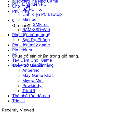
Thẻ Nhớ Game
PC - Linh Kiện PC
Cho Thuê
Bộ PC ITX
Phụ Kiện
Linh Kiện PC Laptop
Mini pc
0
GMKTec
Giỏ hàng
RAM-SSD-Wifi
Phụ kiện công nghệ
Sạc Dự Phòng
Phụ kiện máy game
Pin lithium
PS
Chưa có sản phẩm trong giỏ hàng.
Tay Cầm Chơi Game
Quay trở lại cửa hàng
Thẻ Nhớ Cài Sẵn
Anbernic
Máy Game Khác
Miyoo Mini
Powkiddy
TrimUI
Thẻ nhớ tốc độ cao
TrimUI
Recently Viewed