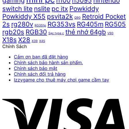
gaming
n100
n5095
nintendo
switch lite
nslite
pc itx
Powkiddy
Powkiddy X55
psvita2k
Retroid Pocket
Q90
2s
rg280v
RG353vs
RG405m
RG505
RG351p
rgb20s
RGB30
thẻ nhớ 64gb
Sạc type c
V90
X18s
X28
X39
X45
Chính Sách
Cảm ơn bạn đã đặt hàng
Chính sách bảo hành sản phẩm.
Chính sách bảo mật
Chính sách đổi trả hàng
Izzygame cho thuê máy chơi game cầm tay
V