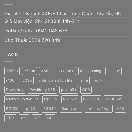
Địa chỉ: 1 Ngách 445/50 Lạc Long Quân, Tây Hồ, HN
Giờ làm việc: 8h-12h30 & 14h-21h
Hotline/Zalo :
0942.048.678
Cho Thuê: 0329.720.349
TAGS
3550h
3700u
AMD
cáp type c
Mini gaming
mini pc
n100
n5095
nintendo switch lite
nslite
pc itx
Powkiddy
Powkiddy X55
psvita2k
Q90
Retroid Pocket 2s
rg280v
RG351p
RG353vs
RG405m
RG505
rgb20s
RGB30
Sạc type c
thẻ nhớ 64gb
V90
X18s
X28
X39
X45