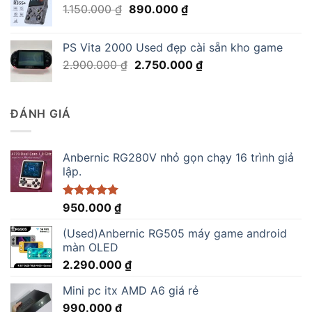
Giá
Giá
1.150.000
₫
890.000
₫
1.290.000 ₫.
gốc
hiện
là:
tại
PS Vita 2000 Used đẹp cài sẵn kho game
1.150.000 ₫.
là:
Giá
Giá
2.900.000
₫
2.750.000
₫
890.000 ₫.
gốc
hiện
là:
tại
2.900.000 ₫.
là:
ĐÁNH GIÁ
2.750.000 ₫.
Anbernic RG280V nhỏ gọn chạy 16 trình giả
lập.
Được xếp
950.000
₫
hạng
5.00
5 sao
(Used)Anbernic RG505 máy game android
màn OLED
2.290.000
₫
Mini pc itx AMD A6 giá rẻ
990.000
₫