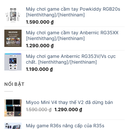
Máy chơi game cầm tay Powkiddy RGB20s
[hienthithang]/[hienthinam]
1.590.000
₫
Máy chơi game cầm tay Anbernic RG35XX
[hienthithang]/[hienthinam]
1.290.000
₫
Máy chơi game Anbernic RG353V/Vs cực
chất. [hienthithang]/[hienthinam]
1.190.000
₫
NỔI BẬT
Miyoo Mini V4 thay thế V2 đã dừng bán
Giá
Giá
1.590.000
₫
1.290.000
₫
gốc
hiện
là:
tại
Máy game R36s nâng cấp của R35s
1.590.000 ₫.
là: