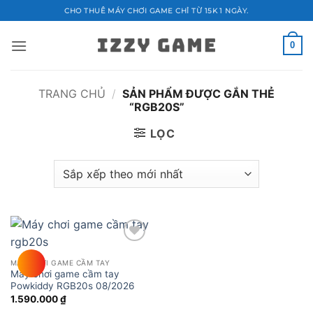
Bỏ
CHO THUÊ MÁY CHƠI GAME CHỈ TỪ 15K 1 NGÀY.
qua
nội
0
dung
TRANG CHỦ
/
SẢN PHẨM ĐƯỢC GẮN THẺ
“RGB20S”
LỌC
Add to
wishlist
MÁY CHƠI GAME CẦM TAY
Máy chơi game cầm tay
Powkiddy RGB20s 08/2026
1.590.000
₫