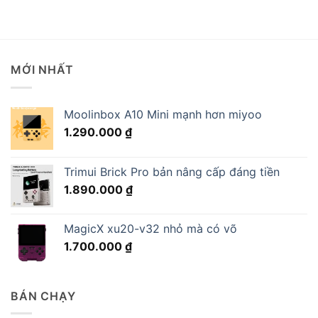
MỚI NHẤT
Moolinbox A10 Mini mạnh hơn miyoo
1.290.000
₫
Trimui Brick Pro bản nâng cấp đáng tiền
1.890.000
₫
MagicX xu20-v32 nhỏ mà có võ
1.700.000
₫
BÁN CHẠY