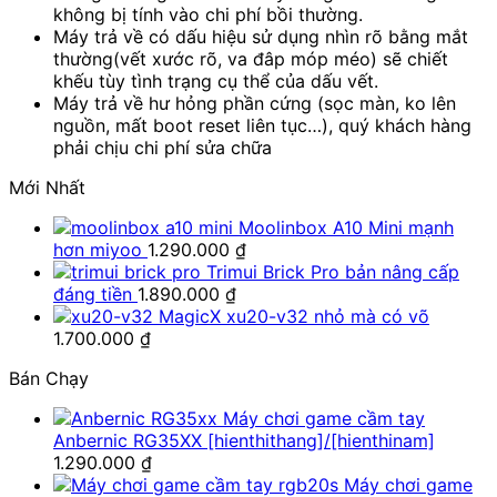
không bị tính vào chi phí bồi thường.
Máy trả về có dấu hiệu sử dụng nhìn rõ bằng mắt
thường(vết xước rõ, va đâp móp méo) sẽ chiết
khếu tùy tình trạng cụ thể của dấu vết.
Máy trả về hư hỏng phần cứng (sọc màn, ko lên
nguồn, mất boot reset liên tục…), quý khách hàng
phải chịu chi phí sửa chữa
Mới Nhất
Moolinbox A10 Mini mạnh
hơn miyoo
1.290.000
₫
Trimui Brick Pro bản nâng cấp
đáng tiền
1.890.000
₫
MagicX xu20-v32 nhỏ mà có võ
1.700.000
₫
Bán Chạy
Máy chơi game cầm tay
Anbernic RG35XX [hienthithang]/[hienthinam]
1.290.000
₫
Máy chơi game