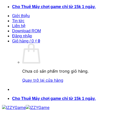
Bỏ
Cho Thuê Máy chơi game chỉ từ 15k 1 ngày.
qua
Giới thiệu
nội
Tin tức
dung
Liên hệ
Download ROM
Đăng nhập
Giỏ hàng /
0
₫
0
Chưa có sản phẩm trong giỏ hàng.
Quay trở lại cửa hàng
Cho Thuê Máy chơi game chỉ từ 15k 1 ngày.