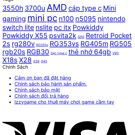
AMD
3550h
3700u
cáp type c
Mini
mini pc
gaming
n100
n5095
nintendo
switch lite
nslite
pc itx
Powkiddy
Powkiddy X55
psvita2k
Retroid Pocket
Q90
2s
rg280v
RG353vs
RG405m
RG505
RG351p
rgb20s
RGB30
thẻ nhớ 64gb
Sạc type c
V90
X18s
X28
X39
X45
Chính Sách
Cảm ơn bạn đã đặt hàng
Chính sách bảo hành sản phẩm.
Chính sách bảo mật
Chính sách đổi trả hàng
Izzygame cho thuê máy chơi game cầm tay
V