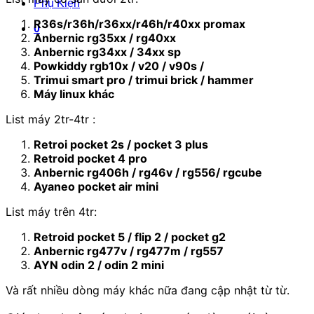
Phụ Kiện
R36s/r36h/r36xx/r46h/r40xx promax
0
Anbernic rg35xx / rg40xx
Anbernic rg34xx / 34xx sp
Powkiddy rgb10x / v20 / v90s /
Trimui smart pro / trimui brick / hammer
Máy linux khác
List máy 2tr-4tr :
Retroi pocket 2s / pocket 3 plus
Retroid pocket 4 pro
Anbernic rg406h / rg46v / rg556/ rgcube
Ayaneo pocket air mini
List máy trên 4tr:
Retroid pocket 5 / flip 2 / pocket g2
Anbernic rg477v / rg477m / rg557
AYN odin 2 / odin 2 mini
Và rất nhiều dòng máy khác nữa đang cập nhật từ từ.