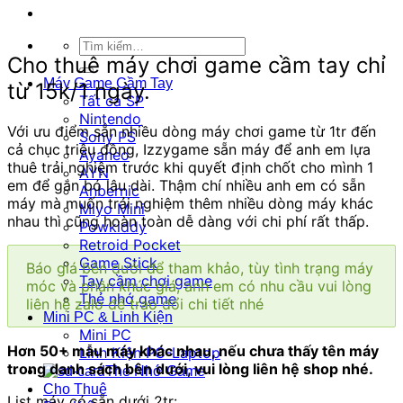
Tìm
Cho thuê máy chơi game cầm tay chỉ
kiếm:
Máy Game Cầm Tay
từ 15k/1 ngày.
Tất cả SP
Nintendo
Với ưu điểm sẵn nhiều dòng máy chơi game từ 1tr đến
Sony PS
cả chục triệu đồng, Izzygame sẵn máy để anh em lựa
Ayaneo
thuê trải nghiệm trước khi quyết định chốt cho mình 1
AYN
em để gắn bó lâu dài. Thậm chí nhiều anh em có sẵn
Anbernic
máy mà muốn trải nghiệm thêm nhiều dòng máy khác
Miyo Mini
nhau thì cũng hoàn toàn dễ dàng với chi phí rất thấp.
Powkiddy
Retroid Pocket
Game Stick
Báo giá bên dưới để tham khảo, tùy tình trạng máy
Tay cầm chơi game
móc và phân khúc giá, anh em có nhu cầu vui lòng
Thẻ nhớ game
liên hệ zalo để trao đổi chi tiết nhé
Mini PC & Linh Kiện
Mini PC
Hơn 50+ mẫu máy khác nhau, nếu chưa thấy tên máy
Linh Kiện PC-Laptop
trong danh sách bên dưới, vui lòng liên hệ shop nhé.
Thẻ Nhớ Game
Cho Thuê
List máy có sẵn dưới 2tr: