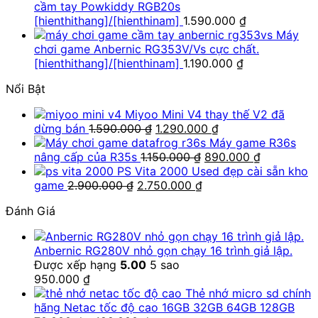
cầm tay Powkiddy RGB20s
[hienthithang]/[hienthinam]
1.590.000
₫
Máy
chơi game Anbernic RG353V/Vs cực chất.
[hienthithang]/[hienthinam]
1.190.000
₫
Nổi Bật
Miyoo Mini V4 thay thế V2 đã
Giá
Giá
dừng bán
1.590.000
₫
1.290.000
₫
gốc
hiện
Máy game R36s
là:
Giá
tại
Giá
nâng cấp của R35s
1.150.000
₫
890.000
₫
1.590.000 ₫.
gốc
là:
hiện
PS Vita 2000 Used đẹp cài sẵn kho
Giá
Giá
là:
1.290.000 ₫.
tại
game
2.900.000
₫
2.750.000
₫
gốc
hiện
1.150.000 ₫.
là:
Đánh Giá
là:
tại
890.000 ₫
2.900.000 ₫.
là:
2.750.000 ₫.
Anbernic RG280V nhỏ gọn chạy 16 trình giả lập.
Được xếp hạng
5.00
5 sao
950.000
₫
Thẻ nhớ micro sd chính
hãng Netac tốc độ cao 16GB 32GB 64GB 128GB