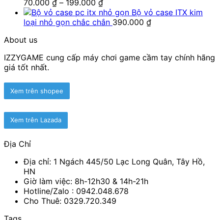
Khoảng
70.000
₫
–
199.000
₫
giá:
Bộ vỏ case ITX kim
từ
loại nhỏ gọn chắc chắn
390.000
₫
70.000 ₫
About us
đến
199.000 ₫
IZZYGAME cung cấp máy chơi game cầm tay chính hãng
giá tốt nhất.
Xem trên shopee
Xem trên Lazada
Địa Chỉ
Địa chỉ: 1 Ngách 445/50 Lạc Long Quân, Tây Hồ,
HN
Giờ làm việc: 8h-12h30 & 14h-21h
Hotline/Zalo :
0942.048.678
Cho Thuê: 0329.720.349
Tags