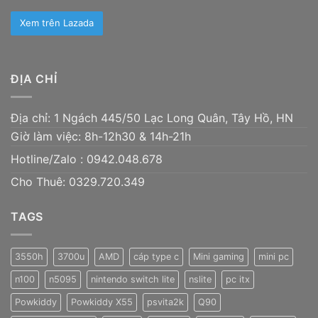
Xem trên Lazada
ĐỊA CHỈ
Địa chỉ: 1 Ngách 445/50 Lạc Long Quân, Tây Hồ, HN
Giờ làm việc: 8h-12h30 & 14h-21h
Hotline/Zalo :
0942.048.678
Cho Thuê: 0329.720.349
TAGS
3550h
3700u
AMD
cáp type c
Mini gaming
mini pc
n100
n5095
nintendo switch lite
nslite
pc itx
Powkiddy
Powkiddy X55
psvita2k
Q90