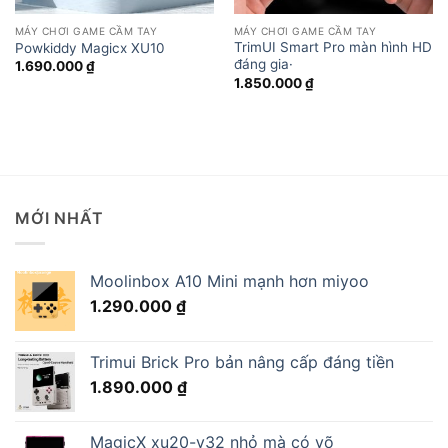
MÁY CHƠI GAME CẦM TAY
MÁY CHƠI GAME CẦM TAY
TrimUI Smart Pro màn hình HD
Powkiddy Magicx XU10
đáng gia·
1.690.000
₫
oảng
1.850.000
₫
90.000 ₫
90.000 ₫
MỚI NHẤT
Moolinbox A10 Mini mạnh hơn miyoo
1.290.000
₫
Trimui Brick Pro bản nâng cấp đáng tiền
1.890.000
₫
MagicX xu20-v32 nhỏ mà có võ