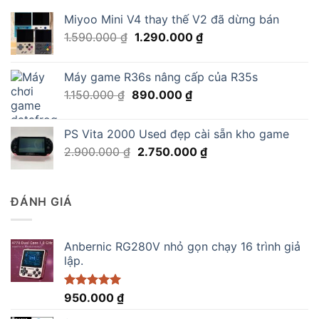
Miyoo Mini V4 thay thế V2 đã dừng bán
Giá
Giá
1.590.000
₫
1.290.000
₫
gốc
hiện
là:
tại
Máy game R36s nâng cấp của R35s
1.590.000 ₫.
là:
Giá
Giá
1.150.000
₫
890.000
₫
1.290.000 ₫.
gốc
hiện
là:
tại
PS Vita 2000 Used đẹp cài sẵn kho game
1.150.000 ₫.
là:
Giá
Giá
2.900.000
₫
2.750.000
₫
890.000 ₫.
gốc
hiện
là:
tại
2.900.000 ₫.
là:
ĐÁNH GIÁ
2.750.000 ₫.
Anbernic RG280V nhỏ gọn chạy 16 trình giả
lập.
Được xếp
950.000
₫
hạng
5.00
5 sao