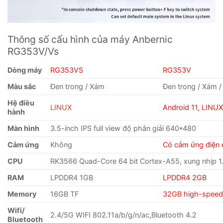
Thông số cấu hình của máy Anbernic
RG353V/Vs
Dòng máy
RG353VS
RG353V
Màu sắc
Đen trong / Xám
Đen trong / Xám /
Hệ điều
LINUX
Android 11, LINU
hành
Màn hình
3.5-inch IPS full view độ phân giải 640*480
Cảm ứng
Không
Có cảm ứng điện 
CPU
RK3566 Quad-Core 64 bit Cortex-A55, xung nhịp 
RAM
LPDDR4 1GB
LPDDR4 2GB
Memory
16GB TF
32GB high-speed
Wifi/
2.4/5G WIFI 802.11a/b/g/n/ac,Bluetooth 4.2
Bluetooth