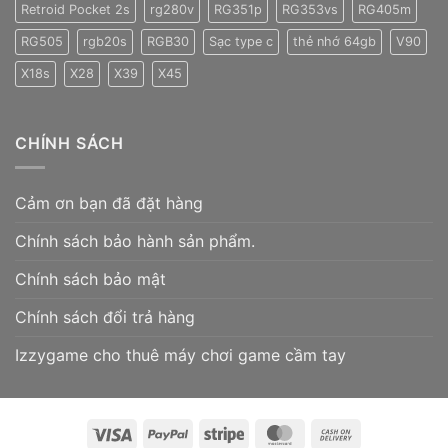
Retroid Pocket 2s
rg280v
RG351p
RG353vs
RG405m
RG505
rgb20s
RGB30
Sạc type c
thẻ nhớ 64gb
V90
X18s
X28
X39
X45
CHÍNH SÁCH
Cảm ơn bạn đã đặt hàng
Chính sách bảo hành sản phẩm.
Chính sách bảo mật
Chính sách đổi trả hàng
Izzygame cho thuê máy chơi game cầm tay
Visa
PayPal
Stripe
MasterCard
Cash