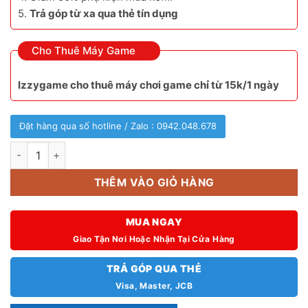
5.
Trả góp từ xa qua thẻ tín dụng
Cho Thuê Máy Game
Izzygame cho thuê máy chơi game chỉ từ 15k/1 ngày
Đặt hàng qua số hotline / Zalo : 0942.048.678
Máy chơi game Anbernic RG353V/Vs cực chất. [hienthithang]/
THÊM VÀO GIỎ HÀNG
MUA NGAY
Giao Tận Nơi Hoặc Nhận Tại Cửa Hàng
TRẢ GÓP QUA THẺ
Visa, Master, JCB