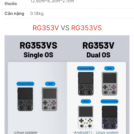
12.6cm*8.3cm*2.1cm
thước
Cân nặng
0.18kg
RG353V
VS
RG353VS