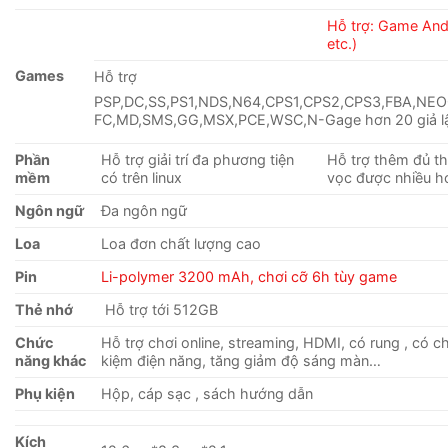
Hỗ trợ: Game Andr
etc.)
Games
Hỗ trợ
PSP,DC,SS,PS1,NDS,N64,CPS1,CPS2,CPS3,FBA,NE
FC,MD,SMS,GG,MSX,PCE,WSC,N-Gage hơn 20 giả lậ
Phần
Hỗ trợ giải trí đa phương tiện
Hỗ trợ thêm đủ th
mềm
có trên linux
vọc được nhiều h
Ngôn ngữ
Đa ngôn ngữ
Loa
Loa đơn chất lượng cao
Pin
Li-polymer 3200 mAh, chơi cỡ 6h tùy game
Thẻ nhớ
Hỗ trợ tới 512GB
Chức
Hỗ trợ chơi online, streaming, HDMI, có rung , có c
năng khác
kiệm điện năng, tăng giảm độ sáng màn…
Phụ kiện
Hộp, cáp sạc , sách hướng dẫn
Kích