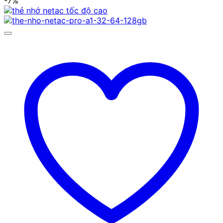
-7%
từ
165.000 ₫
đến
599.000 ₫