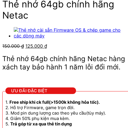
Thẻ nhớ 64gb chính hãng
Netac
Giá
Giá
150.000
₫
125.000
₫
gốc
hiện
là:
tại
Thẻ nhớ 64gb chính hãng Netac hàng
150.000 ₫.
là:
xách tay bảo hành 1 năm lỗi đổi mới.
125.000 ₫.
ƯU ĐÃI ĐẶC BIỆT
1.
Free ship khi ck full(>1500k không hỏa tốc).
2. Hỗ trợ Firmware, game trọn đời.
3. Mod pin dung lượng cao theo yêu cầu(tùy máy).
4. Giảm 50% phụ kiện mua kèm.
5.
Trả góp từ xa qua thẻ tín dụng