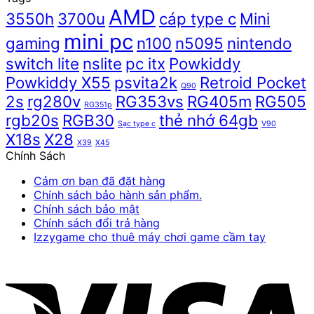
AMD
3550h
3700u
cáp type c
Mini
mini pc
gaming
n100
n5095
nintendo
switch lite
nslite
pc itx
Powkiddy
Powkiddy X55
psvita2k
Retroid Pocket
Q90
2s
rg280v
RG353vs
RG405m
RG505
RG351p
rgb20s
RGB30
thẻ nhớ 64gb
Sạc type c
V90
X18s
X28
X39
X45
Chính Sách
Cảm ơn bạn đã đặt hàng
Chính sách bảo hành sản phẩm.
Chính sách bảo mật
Chính sách đổi trả hàng
Izzygame cho thuê máy chơi game cầm tay
V