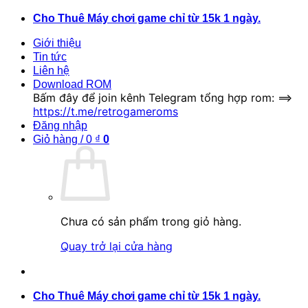
Bỏ
Cho Thuê Máy chơi game chỉ từ 15k 1 ngày.
qua
Giới thiệu
nội
Tin tức
dung
Liên hệ
Download ROM
Bấm đây để join kênh Telegram tổng hợp rom: ==>
https://t.me/retrogameroms
Đăng nhập
Giỏ hàng /
0
₫
0
Chưa có sản phẩm trong giỏ hàng.
Quay trở lại cửa hàng
Cho Thuê Máy chơi game chỉ từ 15k 1 ngày.