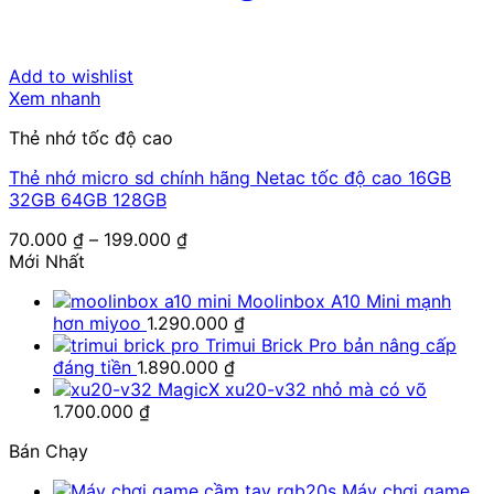
Add to wishlist
Xem nhanh
Thẻ nhớ tốc độ cao
Thẻ nhớ micro sd chính hãng Netac tốc độ cao 16GB
32GB 64GB 128GB
Khoảng
70.000
₫
–
199.000
₫
giá:
Mới Nhất
từ
Moolinbox A10 Mini mạnh
70.000 ₫
hơn miyoo
1.290.000
₫
đến
Trimui Brick Pro bản nâng cấp
199.000 ₫
đáng tiền
1.890.000
₫
MagicX xu20-v32 nhỏ mà có võ
1.700.000
₫
Bán Chạy
Máy chơi game