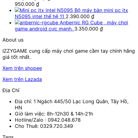
950.000
₫
Bộ máy bàn mini pc itx
N5095 intel thế hệ 11
2.390.000
₫
Anbernic RG Cube , máy chơi
game android cực mạnh.
3.350.000
₫
About us
IZZYGAME cung cấp máy chơi game cầm tay chính hãng
giá tốt nhất.
Xem trên shopee
Xem trên Lazada
Địa Chỉ
Địa chỉ: 1 Ngách 445/50 Lạc Long Quân, Tây Hồ,
HN
Giờ làm việc: 8h-12h30 & 14h-21h
Hotline/Zalo :
0942.048.678
Cho Thuê: 0329.720.349
Tags