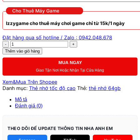
Cho Thuê Máy Game
Izzygame cho thuê máy chơi game chỉ từ 15k/1 ngày
Đặt hàng qua số hotline / Zalo : 0942.048.678
Thẻ
nhớ
Thêm vào giỏ hàng
64gb
chính
MUA NGAY
hãng
Giao Tận Nơi Hoặc Nhận Tại Cửa Hàng
Netac
số
Xem&Mua Trên Shopee
lượng
Danh mục:
Thẻ nhớ tốc độ cao
Thẻ:
thẻ nhớ 64gb
Mô tả
Đánh giá (0)
THEO DÕI ĐỂ UPDATE THÔNG TIN NHA ANH EM