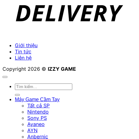
Giới thiệu
Tin tức
Liên hệ
Copyright 2026 ©
IZZY GAME
Tìm
kiếm:
Máy Game Cầm Tay
Tất cả SP
Nintendo
Sony PS
Ayaneo
AYN
Anbernic