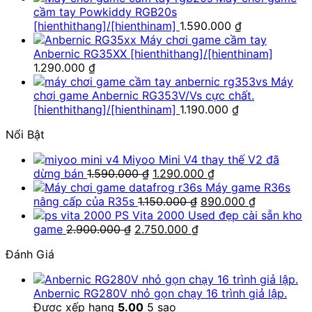
cầm tay Powkiddy RGB20s
[hienthithang]/[hienthinam]
1.590.000
₫
Máy chơi game cầm tay
Anbernic RG35XX [hienthithang]/[hienthinam]
1.290.000
₫
Máy
chơi game Anbernic RG353V/Vs cực chất.
[hienthithang]/[hienthinam]
1.190.000
₫
Nổi Bật
Miyoo Mini V4 thay thế V2 đã
Giá
Giá
dừng bán
1.590.000
₫
1.290.000
₫
gốc
hiện
Máy game R36s
là:
Giá
tại
Giá
nâng cấp của R35s
1.150.000
₫
890.000
₫
1.590.000 ₫.
gốc
là:
hiện
PS Vita 2000 Used đẹp cài sẵn kho
Giá
Giá
là:
1.290.000 ₫.
tại
game
2.900.000
₫
2.750.000
₫
gốc
hiện
1.150.000 ₫.
là:
Đánh Giá
là:
tại
890.000 ₫
2.900.000 ₫.
là:
2.750.000 ₫.
Anbernic RG280V nhỏ gọn chạy 16 trình giả lập.
Được xếp hạng
5.00
5 sao