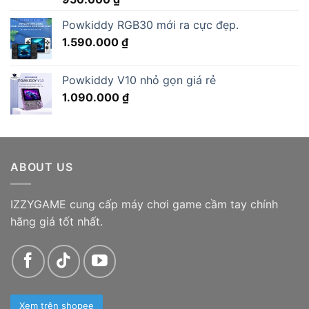
hạng
5.00
5 sao
Powkiddy RGB30 mới ra cực đẹp.
1.590.000
₫
Powkiddy V10 nhỏ gọn giá rẻ
1.090.000
₫
ABOUT US
IZZYGAME cung cấp máy chơi game cầm tay chính
hãng giá tốt nhất.
Xem trên shopee