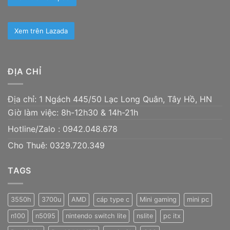
Xem trên Lazada
ĐỊA CHỈ
Địa chỉ: 1 Ngách 445/50 Lạc Long Quân, Tây Hồ, HN
Giờ làm việc: 8h-12h30 & 14h-21h
Hotline/Zalo :
0942.048.678
Cho Thuê: 0329.720.349
TAGS
3550h
3700u
AMD
cáp type c
Mini gaming
mini pc
n100
n5095
nintendo switch lite
nslite
pc itx