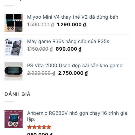
Miyoo Mini V4 thay thế V2 đã dừng bán
Giá
Giá
1.590.000
₫
1.290.000
₫
gốc
hiện
là:
tại
Máy game R36s nâng cấp của R35s
1.590.000 ₫.
là:
Giá
Giá
1.150.000
₫
890.000
₫
1.290.000 ₫.
gốc
hiện
là:
tại
PS Vita 2000 Used đẹp cài sẵn kho game
1.150.000 ₫.
là:
Giá
Giá
2.900.000
₫
2.750.000
₫
890.000 ₫.
gốc
hiện
là:
tại
2.900.000 ₫.
là:
ĐÁNH GIÁ
2.750.000 ₫.
Anbernic RG280V nhỏ gọn chạy 16 trình giả
lập.
Được xếp
950.000
₫