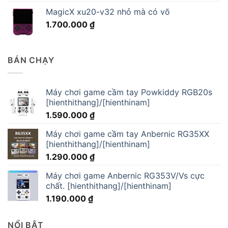
MagicX xu20-v32 nhỏ mà có võ
1.700.000
₫
BÁN CHẠY
Máy chơi game cầm tay Powkiddy RGB20s
[hienthithang]/[hienthinam]
1.590.000
₫
Máy chơi game cầm tay Anbernic RG35XX
[hienthithang]/[hienthinam]
1.290.000
₫
Máy chơi game Anbernic RG353V/Vs cực
chất. [hienthithang]/[hienthinam]
1.190.000
₫
NỔI BẬT