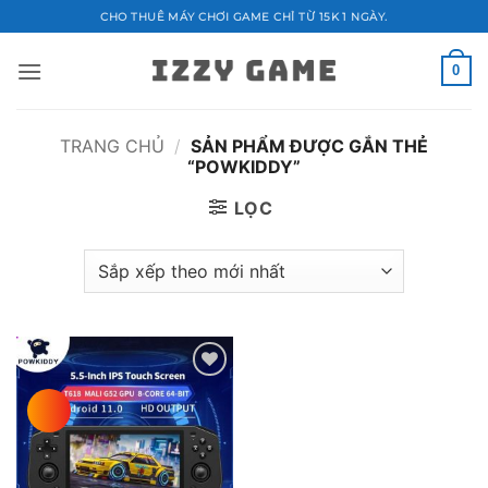
Bỏ
CHO THUÊ MÁY CHƠI GAME CHỈ TỪ 15K 1 NGÀY.
qua
nội
0
dung
TRANG CHỦ
/
SẢN PHẨM ĐƯỢC GẮN THẺ
“POWKIDDY”
LỌC
Add to
wishlist