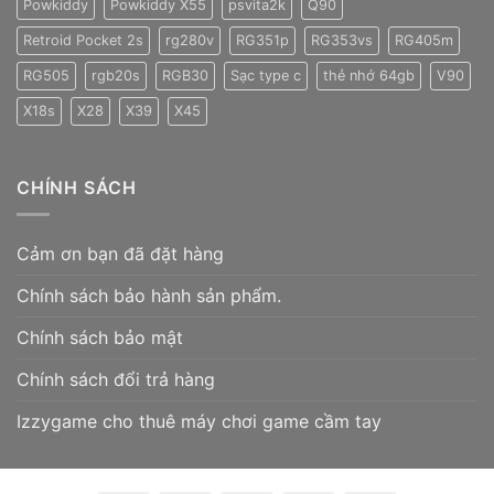
Powkiddy
Powkiddy X55
psvita2k
Q90
Retroid Pocket 2s
rg280v
RG351p
RG353vs
RG405m
RG505
rgb20s
RGB30
Sạc type c
thẻ nhớ 64gb
V90
X18s
X28
X39
X45
CHÍNH SÁCH
Cảm ơn bạn đã đặt hàng
Chính sách bảo hành sản phẩm.
Chính sách bảo mật
Chính sách đổi trả hàng
Izzygame cho thuê máy chơi game cầm tay