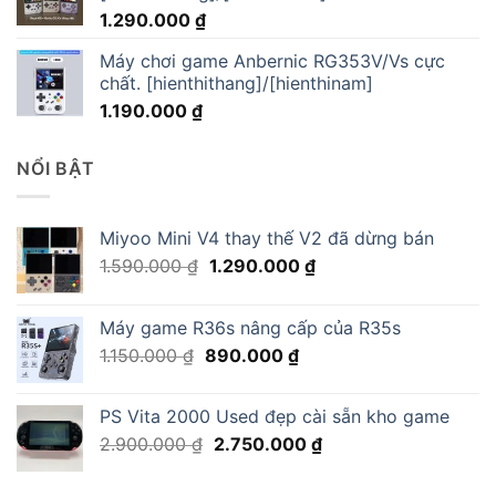
1.290.000
₫
Máy chơi game Anbernic RG353V/Vs cực
chất. [hienthithang]/[hienthinam]
1.190.000
₫
NỔI BẬT
Miyoo Mini V4 thay thế V2 đã dừng bán
Giá
Giá
1.590.000
₫
1.290.000
₫
gốc
hiện
là:
tại
Máy game R36s nâng cấp của R35s
1.590.000 ₫.
là:
Giá
Giá
1.150.000
₫
890.000
₫
1.290.000 ₫.
gốc
hiện
là:
tại
PS Vita 2000 Used đẹp cài sẵn kho game
1.150.000 ₫.
là:
Giá
Giá
2.900.000
₫
2.750.000
₫
890.000 ₫.
gốc
hiện
là:
tại