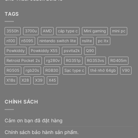
TAGS
3550h
3700u
AMD
cáp type c
Mini gaming
mini pc
n100
n5095
nintendo switch lite
nslite
pc itx
Powkiddy
Powkiddy X55
psvita2k
Q90
Retroid Pocket 2s
rg280v
RG351p
RG353vs
RG405m
RG505
rgb20s
RGB30
Sạc type c
thẻ nhớ 64gb
V90
X18s
X28
X39
X45
CHÍNH SÁCH
Cảm ơn bạn đã đặt hàng
Chính sách bảo hành sản phẩm.