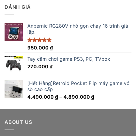
2.900.000 ₫.
là:
ĐÁNH GIÁ
2.750.000 ₫.
Anbernic RG280V nhỏ gọn chạy 16 trình giả
lập.
Được xếp
950.000
₫
hạng
5.00
5 sao
Tay cầm chơi game PS3, PC, TVbox
270.000
₫
[Hết Hàng]Retroid Pocket Flip máy game vỏ
sò cao cấp
Khoảng
4.490.000
₫
–
4.890.000
₫
giá:
từ
4.490.000 ₫
ABOUT US
đến
4.890.000 ₫