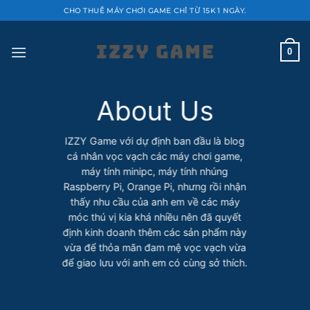
Bỏ
CHO THUÊ MÁY CHƠI GAME CHỈ TỪ 15K 1 NGÀY.
qua
nội
0
dung
About Us
IZZY Game với dự định ban đầu là blog
cá nhân vọc vạch các máy chơi game,
máy tính minipc, máy tính nhúng
Raspberry Pi, Orange Pi, nhưng rồi nhận
thấy nhu cầu của anh em về các máy
móc thú vị kia khá nhiều nên đã quyết
định kinh doanh thêm các sản phẩm này
vừa để thỏa mãn đam mệ vọc vạch vừa
để giao lưu với anh em có cùng sở thích.