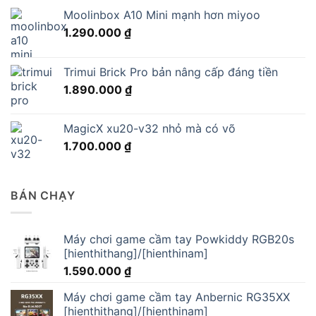
Moolinbox A10 Mini mạnh hơn miyoo
1.290.000
₫
Trimui Brick Pro bản nâng cấp đáng tiền
1.890.000
₫
MagicX xu20-v32 nhỏ mà có võ
1.700.000
₫
BÁN CHẠY
Máy chơi game cầm tay Powkiddy RGB20s
[hienthithang]/[hienthinam]
1.590.000
₫
Máy chơi game cầm tay Anbernic RG35XX
[hienthithang]/[hienthinam]