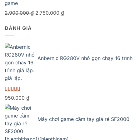
1.150.000 ₫.
là:
game
890.000 ₫.
Giá
Giá
2.900.000
₫
2.750.000
₫
gốc
hiện
ĐÁNH GIÁ
là:
tại
2.900.000 ₫.
là:
2.750.000 ₫.
Anbernic RG280V nhỏ gọn chạy 16 trình
giả lập.
Được xếp
950.000
₫
hạng
5.00
5
sao
Máy chơi game cầm tay giá rẻ SF2000
[hienthithang]/[hienthinam]