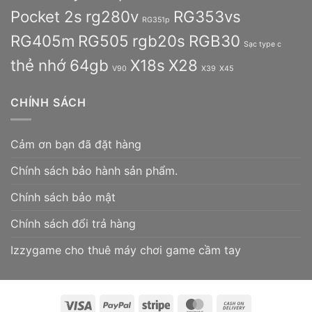
Pocket 2s
rg280v
RG353vs
RG351p
RG405m
RG505
rgb20s
RGB30
Sạc type c
thẻ nhớ 64gb
X18s
X28
V90
X39
X45
CHÍNH SÁCH
Cảm ơn bạn đã đặt hàng
Chính sách bảo hành sản phẩm.
Chính sách bảo mật
Chính sách đổi trả hàng
Izzygame cho thuê máy chơi game cầm tay
Visa
PayPal
Stripe
MasterCard
Cash