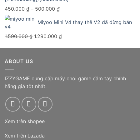
Khoảng
450.000
₫
–
500.000
₫
giá:
Miyoo Mini V4 thay thế V2 đã dừng bán
từ
450.000 ₫
Giá
Giá
1.590.000
₫
1.290.000
₫
đến
gốc
hiện
500.000 ₫
là:
tại
1.590.000 ₫.
là:
ABOUT US
1.290.000 ₫.
IZZYGAME cung cấp máy chơi game cầm tay chính
hãng giá tốt nhất.
Xem trên shopee
Xem trên Lazada