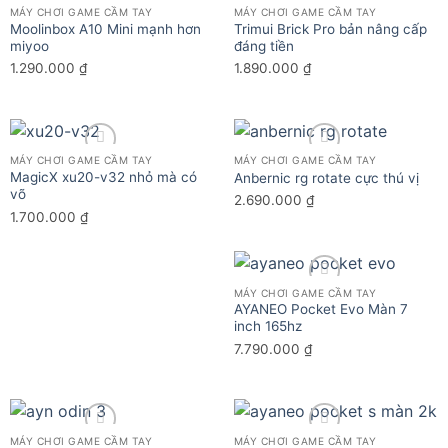
MÁY CHƠI GAME CẦM TAY
MÁY CHƠI GAME CẦM TAY
Moolinbox A10 Mini mạnh hơn
Trimui Brick Pro bản nâng cấp
Add to wishlist
Add to wishlist
miyoo
đáng tiền
1.290.000
₫
1.890.000
₫
MÁY CHƠI GAME CẦM TAY
MÁY CHƠI GAME CẦM TAY
MagicX xu20-v32 nhỏ mà có
Anbernic rg rotate cực thú vị
Add to wishlist
Add to wishlist
võ
2.690.000
₫
1.700.000
₫
MÁY CHƠI GAME CẦM TAY
AYANEO Pocket Evo Màn 7
Add to wishlist
inch 165hz
7.790.000
₫
MÁY CHƠI GAME CẦM TAY
MÁY CHƠI GAME CẦM TAY