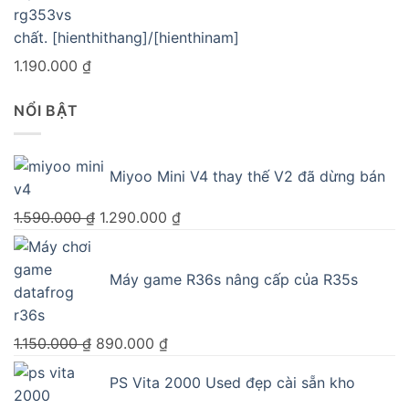
chất. [hienthithang]/[hienthinam]
1.190.000
₫
NỔI BẬT
Miyoo Mini V4 thay thế V2 đã dừng bán
Giá
Giá
1.590.000
₫
1.290.000
₫
gốc
hiện
là:
tại
Máy game R36s nâng cấp của R35s
1.590.000 ₫.
là:
1.290.000 ₫.
Giá
Giá
1.150.000
₫
890.000
₫
gốc
hiện
PS Vita 2000 Used đẹp cài sẵn kho
là:
tại