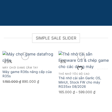
SIMPLE SALE SLIDER
-23%
-8%
MÁY CHƠI GAME CẦM TAY
Add to wishlist
Add to wishlist
Máy game R36s nâng cấp của
THẺ NHỚ TỐC ĐỘ CAO
R35s
Thẻ nhớ cài sẵn Garlic OS,
Giá
Giá
1.150.000
₫
890.000
₫
MinUI, Stock FW cho máy
RG35xx 08/2026
gốc
hiện
là:
tại
Khoảng
165.000
₫
–
599.000
₫
1.150.000 ₫.
là:
giá:
890.000 ₫.
từ
165.000 ₫