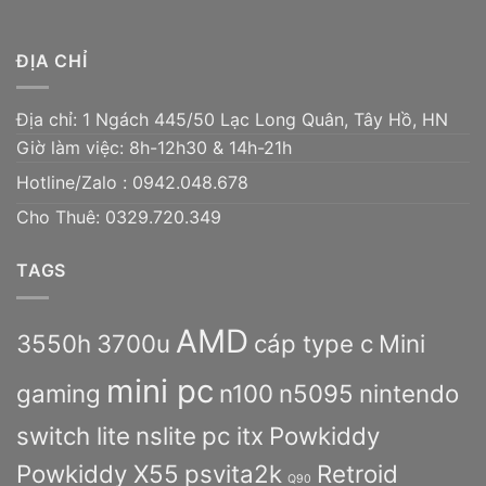
ĐỊA CHỈ
Địa chỉ: 1 Ngách 445/50 Lạc Long Quân, Tây Hồ, HN
Giờ làm việc: 8h-12h30 & 14h-21h
Hotline/Zalo :
0942.048.678
Cho Thuê: 0329.720.349
TAGS
AMD
3550h
3700u
cáp type c
Mini
mini pc
gaming
n100
n5095
nintendo
switch lite
nslite
pc itx
Powkiddy
Powkiddy X55
psvita2k
Retroid
Q90