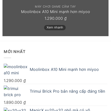
MÁY CHƠI GAME CẦM TAY
Moolinbox A10 Mini mạnh hơn miyoo
1.290.000
₫
Xem nhanh
MỚI NHẤT
Moolinbox A10 Mini mạnh hơn miyoo
1.290.000
₫
Trimui Brick Pro bản nâng cấp đáng tiền
1.890.000
₫
MagicX xu20-v32 nhỏ mà có võ