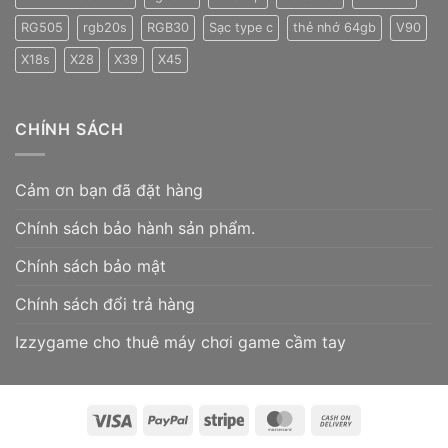
RG505
rgb20s
RGB30
Sạc type c
thẻ nhớ 64gb
V90
X18s
X28
X39
X45
CHÍNH SÁCH
Cảm ơn bạn đã đặt hàng
Chính sách bảo hành sản phẩm.
Chính sách bảo mật
Chính sách đổi trả hàng
Izzygame cho thuê máy chơi game cầm tay
Visa
PayPal
Stripe
MasterCard
Cash
On