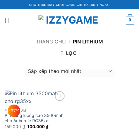
Bỏ
CHO THUÊ MÁY CHƠI GAME CHỈ TỪ 15K 1 NGÀY.
qua
nội
0
dung
TRANG CHỦ
/
PIN LITHIUM
LỌC
Add to
wishlist
-37%
PIN LITHIUM
Pin dung lượng cao 3500mah
cho Anbernic RG35xx
Giá
Giá
159.000
₫
100.000
₫
gốc
hiện
là:
tại
159.000 ₫.
là: