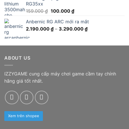
RG35xx
Giá
Giá
159.000
₫
100.000
₫
gốc
hiện
Anbernic RG ARC mới ra mắt
là:
tại
Khoảng
2.190.000
159.000 ₫.
₫
–
3.290.000
là:
₫
giá:
100.000 ₫.
từ
2.190.000 ₫
đến
ABOUT US
3.290.000 ₫
IZZYGAME cung cấp máy chơi game cầm tay chính
hãng giá tốt nhất.
Xem trên shopee