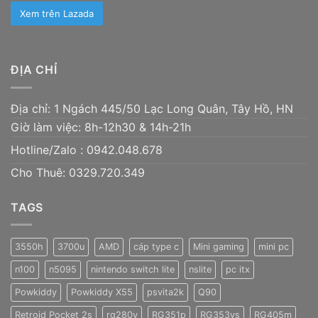
Xem trên Lazada
ĐỊA CHỈ
Địa chỉ: 1 Ngách 445/50 Lạc Long Quân, Tây Hồ, HN
Giờ làm việc: 8h-12h30 & 14h-21h
Hotline/Zalo :
0942.048.678
Cho Thuê: 0329.720.349
TAGS
3550h
3700u
AMD
cáp type c
Mini gaming
mini pc
n100
n5095
nintendo switch lite
nslite
pc itx
Powkiddy
Powkiddy X55
psvita2k
Q90
Retroid Pocket 2s
rg280v
RG351p
RG353vs
RG405m