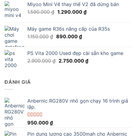
Miyoo Mini V4 thay thế V2 đã dừng bán
Giá
Giá
1.590.000
₫
1.290.000
₫
gốc
hiện
là:
tại
Máy game R36s nâng cấp của R35s
1.590.000 ₫.
là:
Giá
Giá
1.150.000
₫
890.000
₫
1.290.000 ₫.
gốc
hiện
là:
tại
PS Vita 2000 Used đẹp cài sẵn kho game
1.150.000 ₫.
là:
Giá
Giá
2.900.000
₫
2.750.000
₫
890.000 ₫.
gốc
hiện
là:
tại
2.900.000 ₫.
là:
ĐÁNH GIÁ
2.750.000 ₫.
Anbernic RG280V nhỏ gọn chạy 16 trình giả
lập.
Được xếp
950.000
₫
hạng
5.00
5
sao
Pin dung lượng cao 3500mah cho Anbernic