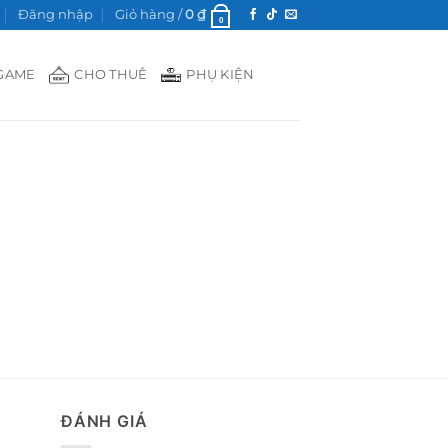
Đăng nhập
Giỏ hàng /
0
₫
0
GAME
CHO THUÊ
PHỤ KIỆN
ĐÁNH GIÁ