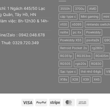
 chỉ: 1 Ngách 445/50 Lạc
3550h
3700u
AMD
g Quân, Tây Hồ, HN
cáp type c
Mini gaming
mini
 làm việc: 8h-12h30 & 14h-
n100
n5095
nintendo switch 
nslite
pc itx
Powkiddy
ine/Zalo :
0942.048.678
Powkiddy X55
psvita2k
Q9
 Thuê: 0329.720.349
Retroid Pocket 2s
rg280v
RG351p
RG353vs
RG405m
RG505
rgb20s
RGB30
Sạc type c
thẻ nhớ 64gb
V
X18s
X28
X39
X45
Visa
PayPal
Stripe
MasterCard
Cash
On