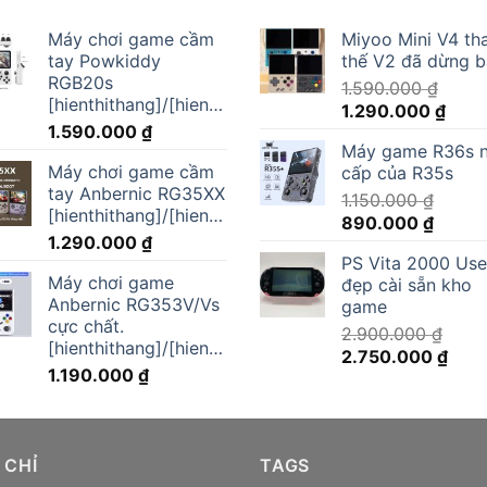
Máy chơi game cầm
Miyoo Mini V4 th
tay Powkiddy
thế V2 đã dừng 
RGB20s
1.590.000
₫
[hienthithang]/[hienthinam]
Giá
Giá
1.290.000
₫
1.590.000
₫
gốc
hiện
Máy game R36s 
là:
tại
Máy chơi game cầm
cấp của R35s
1.590.000 ₫.
là:
tay Anbernic RG35XX
1.150.000
₫
1.290
[hienthithang]/[hienthinam]
Giá
Giá
890.000
₫
1.290.000
₫
gốc
hiện
PS Vita 2000 Us
là:
tại
Máy chơi game
đẹp cài sẵn kho
1.150.000 ₫.
là:
Anbernic RG353V/Vs
game
890.00
cực chất.
2.900.000
₫
[hienthithang]/[hienthinam]
Giá
Giá
2.750.000
₫
1.190.000
₫
gốc
hiện
là:
tại
2.900.000 ₫.
là:
2.75
 CHỈ
TAGS