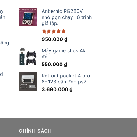
ay
Anbernic RG280V
bán
nhỏ gọn chạy 16 trình
giả lập.
Được xếp
950.000
₫
nâng
hạng
5.00
5 sao
Máy game stick 4k
.000 ₫.
đỏ
550.000
₫
ed
Retroid pocket 4 pro
8+128 cân đẹp ps2
0 ₫.
3.690.000
₫
0.000 ₫.
CHÍNH SÁCH