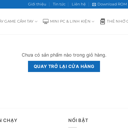
Giới thiệu
Tin tức
Liên hệ
Download ROM
ÁY GAME CẦM TAY
MINI PC & LINH KIỆN
THẺ NHỚ 
Chưa có sản phẩm nào trong giỏ hàng.
QUAY TRỞ LẠI CỬA HÀNG
N CHẠY
NỔI BẬT