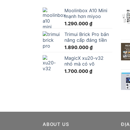
Moolinbox A10 Mini
mạnh hơn miyoo
1.290.000
₫
Trimui Brick Pro bản
nâng cấp đáng tiền
1.890.000
₫
MagicX xu20-v32
nhỏ mà có võ
1.700.000
₫
ABOUT US
ĐỊA