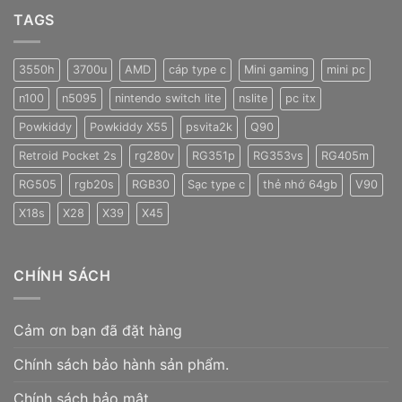
TAGS
3550h
3700u
AMD
cáp type c
Mini gaming
mini pc
n100
n5095
nintendo switch lite
nslite
pc itx
Powkiddy
Powkiddy X55
psvita2k
Q90
Retroid Pocket 2s
rg280v
RG351p
RG353vs
RG405m
RG505
rgb20s
RGB30
Sạc type c
thẻ nhớ 64gb
V90
X18s
X28
X39
X45
CHÍNH SÁCH
Cảm ơn bạn đã đặt hàng
Chính sách bảo hành sản phẩm.
Chính sách bảo mật