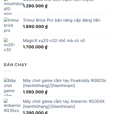
1.290.000
₫
Trimui Brick Pro bản nâng cấp đáng tiền
1.890.000
₫
MagicX xu20-v32 nhỏ mà có võ
1.700.000
₫
BÁN CHẠY
Máy chơi game cầm tay Powkiddy RGB20s
[hienthithang]/[hienthinam]
1.590.000
₫
Máy chơi game cầm tay Anbernic RG35XX
[hienthithang]/[hienthinam]
1.290.000
₫