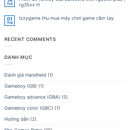
Nhỏ
năng
luận
Th5
rg35xx H
Gọn
Ayaneo
ở
Đáng
Pocket
Hướng
Không
Tiền
S:
dẫn
có
Nhất
Izzygame thu mua máy chơi game cầm tay.
01
“Siêu
cài
bình
2026?
phẩm”
đặt
luận
Th6
Không
thiết
arkos
ở
có
kế
cho
Phím
bình
hay
các
tắt
luận
cỗ
dòng
hotkey
RECENT COMMENTS
ở
máy
máy
của
Izzygame
chơi
hỗ
Batocera
thu
game
trợ
trên
mua
thực
rg35xx
máy
dụng?
plus
DANH MỤC
chơi
,
game
rg35xx
cầm
H
tay.
Đánh giá Handheld
(1)
Gameboy (GB)
(1)
Gameboy advance (GBA)
(5)
Gameboy color (GBC)
(1)
Hướng dẫn
(2)
Kho Games Retro
(16)