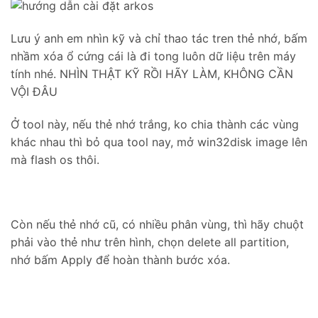
Lưu ý anh em nhìn kỹ và chỉ thao tác tren thẻ nhớ, bấm
nhầm xóa ổ cứng cái là đi tong luôn dữ liệu trên máy
tính nhé. NHÌN THẬT KỸ RỒI HÃY LÀM, KHÔNG CẦN
VỘI ĐÂU
Ở tool này, nếu thẻ nhớ trắng, ko chia thành các vùng
khác nhau thì bỏ qua tool nay, mở win32disk image lên
mà flash os thôi.
Còn nếu thẻ nhớ cũ, có nhiều phân vùng, thì hãy chuột
phải vào thẻ như trên hình, chọn delete all partition,
nhớ bấm Apply để hoàn thành bước xóa.