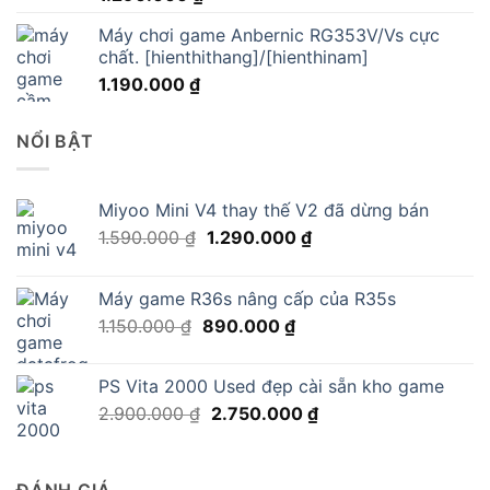
Máy chơi game Anbernic RG353V/Vs cực
chất. [hienthithang]/[hienthinam]
1.190.000
₫
NỔI BẬT
Miyoo Mini V4 thay thế V2 đã dừng bán
Giá
Giá
1.590.000
₫
1.290.000
₫
gốc
hiện
là:
tại
Máy game R36s nâng cấp của R35s
1.590.000 ₫.
là:
Giá
Giá
1.150.000
₫
890.000
₫
1.290.000 ₫.
gốc
hiện
là:
tại
PS Vita 2000 Used đẹp cài sẵn kho game
1.150.000 ₫.
là:
Giá
Giá
2.900.000
₫
2.750.000
₫
890.000 ₫.
gốc
hiện
là:
tại
2.900.000 ₫.
là:
ĐÁNH GIÁ