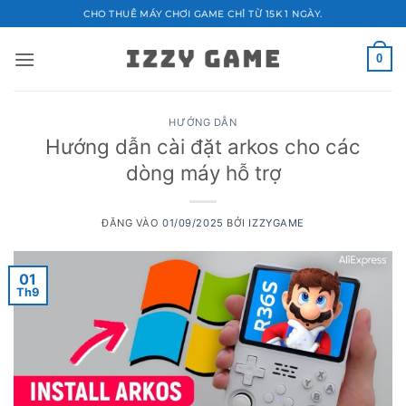
Bỏ
CHO THUÊ MÁY CHƠI GAME CHỈ TỪ 15K 1 NGÀY.
qua
nội
0
dung
HƯỚNG DẪN
Hướng dẫn cài đặt arkos cho các
dòng máy hỗ trợ
ĐĂNG VÀO
01/09/2025
BỞI
IZZYGAME
01
Th9