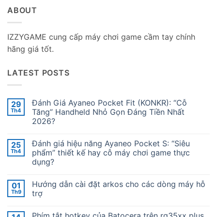
ABOUT
IZZYGAME cung cấp máy chơi game cầm tay chính
hãng giá tốt.
LATEST POSTS
Đánh Giá Ayaneo Pocket Fit (KONKR): “Cỗ
29
Th4
Tăng” Handheld Nhỏ Gọn Đáng Tiền Nhất
2026?
Không
có
Đánh giá hiệu năng Ayaneo Pocket S: “Siêu
25
bình
luận
Th4
phẩm” thiết kế hay cỗ máy chơi game thực
ở
dụng?
Đánh
Giá
Không
Ayaneo
có
Pocket
Hướng dẫn cài đặt arkos cho các dòng máy hỗ
01
bình
Fit
luận
Th9
trợ
(KONKR):
ở
“Cỗ
Đánh
Không
Tăng”
giá
có
Handheld
Phím tắt hotkey của Batocera trên rg35xx plus ,
14
hiệu
bình