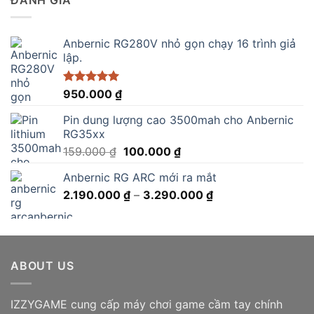
2.750.000 ₫.
Anbernic RG280V nhỏ gọn chạy 16 trình giả
lập.
Được xếp
950.000
₫
hạng
5.00
5 sao
Pin dung lượng cao 3500mah cho Anbernic
RG35xx
Giá
Giá
159.000
₫
100.000
₫
gốc
hiện
Anbernic RG ARC mới ra mắt
là:
tại
Khoảng
2.190.000
159.000 ₫.
₫
–
3.290.000
là:
₫
giá:
100.000 ₫.
từ
2.190.000 ₫
đến
ABOUT US
3.290.000 ₫
IZZYGAME cung cấp máy chơi game cầm tay chính