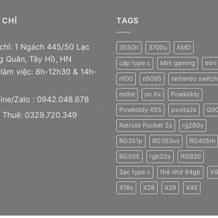
2.900.000 ₫.
là:
2.75
 CHỈ
TAGS
 chỉ: 1 Ngách 445/50 Lạc
3550h
3700u
AMD
g Quân, Tây Hồ, HN
cáp type c
Mini gaming
mini
 làm việc: 8h-12h30 & 14h-
n100
n5095
nintendo switch 
nslite
pc itx
Powkiddy
ine/Zalo :
0942.048.678
Powkiddy X55
psvita2k
Q9
 Thuê: 0329.720.349
Retroid Pocket 2s
rg280v
RG351p
RG353vs
RG405m
RG505
rgb20s
RGB30
Sạc type c
thẻ nhớ 64gb
V
X18s
X28
X39
X45