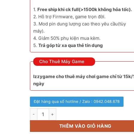
1.
Free ship khi ck full(>1500k không hỏa tốc).
2. Hỗ trợ Firmware, game trọn đời.
3. Mod pin dung lượng cao theo yêu cầu(tùy
máy).
4. Giảm 50% phụ kiện mua kèm.
5.
Trả góp từ xa qua thẻ tín dụng
Cho Thuê Máy Game
Izzygame cho thuê máy chơi game chỉ từ 15k/
ngày
Đặt hàng qua số hotline / Zalo : 0942.048.678
Anbernic rg ds 2 màn hình số lượng
THÊM VÀO GIỎ HÀNG