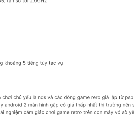
5, tần số tới 2.0GHz
g khoảng 5 tiếng tùy tác vụ
 chơi chủ yếu là nds và các dòng game rero giả lập từ psp
máy android 2 màn hình gập có giá thấp nhất thị trường nên 
rải nghiệm cảm giác chơi game retro trên con máy vỏ sò y