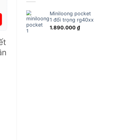
Miniloong pocket
1 đối trọng rg40xx
1.890.000
₫
ết
ần