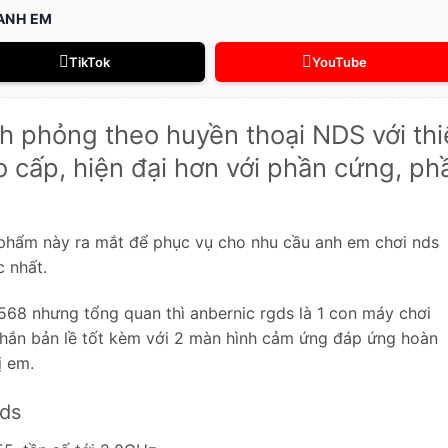
 ANH EM
TikTok
YouTube
h phỏng theo huyền thoại NDS với thi
 cấp, hiện đại hơn với phần cứng, ph
 phẩm này ra mắt để phục vụ cho nhu cầu anh em chơi nds
 nhất.
3568 nhưng tổng quan thì anbernic rgds là 1 con máy chơi
chắn bản lề tốt kèm với 2 màn hình cảm ứng đáp ứng hoàn
ị em.
 ds