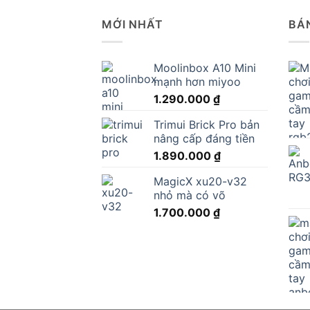
MỚI NHẤT
BÁ
Moolinbox A10 Mini
mạnh hơn miyoo
1.290.000
₫
Trimui Brick Pro bản
nâng cấp đáng tiền
1.890.000
₫
MagicX xu20-v32
nhỏ mà có võ
1.700.000
₫