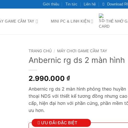
Giới thiệu
Tin tức
Liên hệ
Download 
ÁY GAME CẦM TAY
MINI PC & LINH KIỆN
THẺ NHỚ 
TRANG CHỦ
/
MÁY CHƠI GAME CẦM TAY
Anbernic rg ds 2 màn hình
Add to
wishlist
2.990.000
₫
Anbernic rg ds 2 màn hình phỏng theo huyền
thoại NDS với thiết kế tương đồng nhưng cao
cấp, hiện đại hơn với phần cứng, phần mềm tố
ưu hơn.
ƯU ĐÃI ĐẶC BIỆT