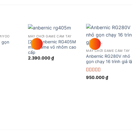
MIYOO
MÁY CHƠI GAME CẦM TAY
Add to
Add to
Add t
[2nd] Anbernic RG405M
 gọn
wishlist
wishlist
wishli
máy game vỏ nhôm cao
MÁY CHƠI GAME CẦM TAY
cấp
Anbernic RG280V nhỏ
2.390.000
₫
gọn chạy 16 trình giả l
Được xếp
950.000
₫
hạng
5
5 sao