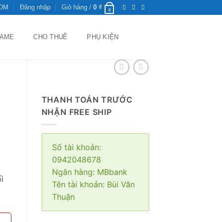
ROM
Đăng nhập
Giỏ hàng /
0
₫
0
GAME
CHO THUÊ
PHỤ KIỆN
THANH TOÁN TRƯỚC
NHẬN FREE SHIP
Số tài khoản:
0942048678
Ngân hàng: MBbank
i
Tên tài khoản: Bùi Văn
Thuận