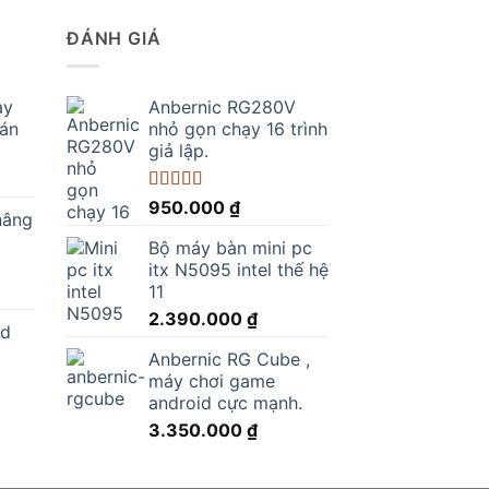
ĐÁNH GIÁ
ay
Anbernic RG280V
bán
nhỏ gọn chạy 16 trình
giả lập.
Được xếp
950.000
₫
nâng
hạng
5.00
5
sao
Bộ máy bàn mini pc
.000 ₫.
itx N5095 intel thế hệ
11
2.390.000
₫
ed
Anbernic RG Cube ,
máy chơi game
0 ₫.
android cực mạnh.
3.350.000
₫