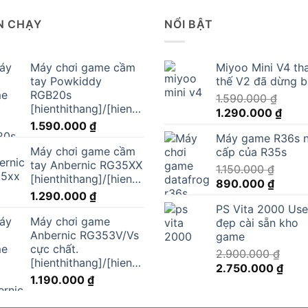
N CHẠY
NỔI BẬT
Máy chơi game cầm
Miyoo Mini V4 th
tay Powkiddy
thế V2 đã dừng 
RGB20s
1.590.000
₫
[hienthithang]/[hienthinam]
Giá
Giá
1.290.000
₫
1.590.000
₫
gốc
hiện
Máy game R36s 
là:
tại
Máy chơi game cầm
cấp của R35s
1.590.000 ₫.
là:
tay Anbernic RG35XX
1.150.000
₫
1.290
[hienthithang]/[hienthinam]
Giá
Giá
890.000
₫
1.290.000
₫
gốc
hiện
PS Vita 2000 Us
là:
tại
Máy chơi game
đẹp cài sẵn kho
1.150.000 ₫.
là:
Anbernic RG353V/Vs
game
890.00
cực chất.
2.900.000
₫
[hienthithang]/[hienthinam]
Giá
Giá
2.750.000
₫
1.190.000
₫
gốc
hiện
là:
tại