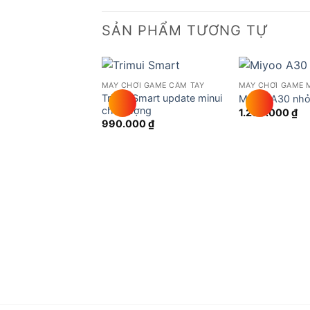
SẢN PHẨM TƯƠNG TỰ
MÁY CHƠI GAME CẦM TAY
MÁY CHƠI GAME 
Add to
Trimui Smart update minui
Miyoo A30 nhỏ
wishlist
chất lượng
1.290.000
₫
990.000
₫