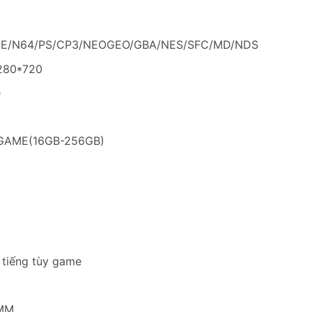
AME/N64/PS/CP3/NEOGEO/GBA/NES/SFC/MD/NDS
1280*720
e
-GAME(16GB-256GB)
8 tiếng tùy game
8MM