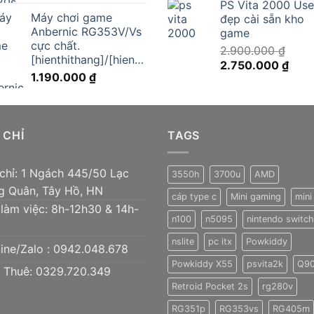
PS Vita 2000 Us
là:
tại
Máy chơi game
đẹp cài sẵn kho
1.150.000 ₫.
là:
Anbernic RG353V/Vs
game
890.00
cực chất.
2.900.000
₫
[hienthithang]/[hienthinam]
Giá
Giá
2.750.000
₫
1.190.000
₫
gốc
hiện
là:
tại
2.900.000 ₫.
là:
2.75
 CHỈ
TAGS
 chỉ: 1 Ngách 445/50 Lạc
3550h
3700u
AMD
g Quân, Tây Hồ, HN
cáp type c
Mini gaming
mini
 làm việc: 8h-12h30 & 14h-
n100
n5095
nintendo switch 
nslite
pc itx
Powkiddy
ine/Zalo :
0942.048.678
Powkiddy X55
psvita2k
Q9
 Thuê: 0329.720.349
Retroid Pocket 2s
rg280v
RG351p
RG353vs
RG405m