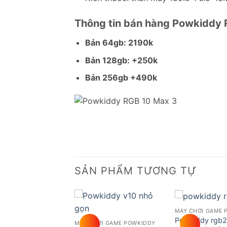
Thông tin bán hàng Powkiddy 
Bản 64gb: 2190k
Bản 128gb: +250k
Bản 256gb +490k
SẢN PHẨM TƯƠNG TỰ
I GAME POWKIDDY
MÁY CHƠI GAME 
Add to
Add to
dy RGB20SX màn
Powkiddy rgb2
MÁY CHƠI GAME POWKIDDY
wishlist
wishlist