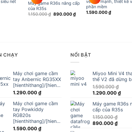
siêu nét
về sức mạnh, thiết kế 
Máy game R36s nâng cấp
phần mềm
của R35s
1.590.000
₫
Giá
Giá
1.150.000
₫
890.000
₫
gốc
hiện
là:
tại
1.150.000 ₫.
là:
890.000 ₫.
N CHẠY
NỔI BẬT
Máy chơi game cầm
Miyoo Mini V4 th
tay Anbernic RG35XX
thế V2 đã dừng 
[hienthithang]/[hienthinam]
1.590.000
₫
1.290.000
₫
Giá
Giá
1.290.000
₫
gốc
hiện
Máy chơi game cầm
Máy game R36s 
là:
tại
tay Powkiddy
cấp của R35s
1.590.000 ₫.
là:
RGB20s
1.150.000
₫
1.290
[hienthithang]/[hienthinam]
Giá
Giá
890.000
₫
1.590.000
₫
gốc
hiện