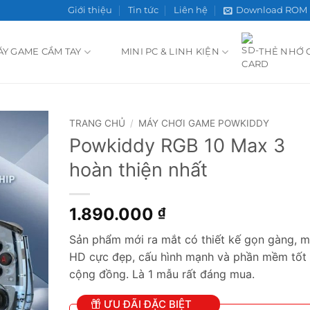
Giới thiệu
Tin tức
Liên hệ
Download ROM
ÁY GAME CẦM TAY
MINI PC & LINH KIỆN
THẺ NHỚ 
TRANG CHỦ
/
MÁY CHƠI GAME POWKIDDY
Powkiddy RGB 10 Max 3
Add to
hoàn thiện nhất
wishlist
1.890.000
₫
Sản phẩm mới ra mắt có thiết kế gọn gàng, 
HD cực đẹp, cấu hình mạnh và phần mềm tốt 
cộng đồng. Là 1 mẫu rất đáng mua.
ƯU ĐÃI ĐẶC BIỆT