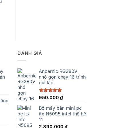
và
ĐÁNH GIÁ
ay
Anbernic RG280V
bán
nhỏ gọn chạy 16 trình
giả lập.
Được xếp
950.000
₫
nâng
hạng
5.00
5 sao
Bộ máy bàn mini pc
.000 ₫.
itx N5095 intel thế hệ
11
2.390.000
₫