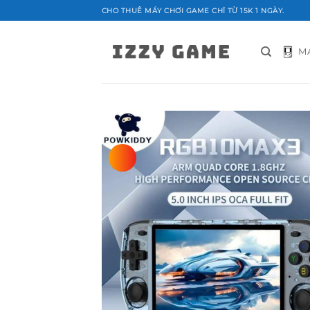
Bỏ
CHO THUÊ MÁY CHƠI GAME CHỈ TỪ 15K 1 NGÀY.
qua
nội
M
dung