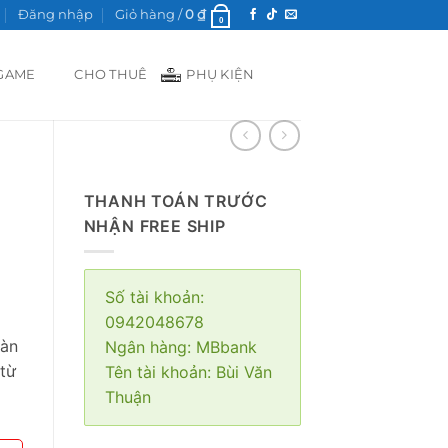
Đăng nhập
Giỏ hàng /
0
₫
0
GAME
CHO THUÊ
PHỤ KIỆN
THANH TOÁN TRƯỚC
NHẬN FREE SHIP
Số tài khoản:
0942048678
màn
Ngân hàng: MBbank
từ
Tên tài khoản: Bùi Văn
Thuận