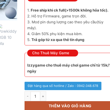
1.
Free ship khi ck full(>1500k không hỏa tốc).
2. Hỗ trợ Firmware, game trọn đời.
3. Mod pin dung lượng cao theo yêu cầu(tùy
máy).
4. Giảm 50% phụ kiện mua kèm.
5.
Trả góp từ xa qua thẻ tín dụng
Cho Thuê Máy Game
Izzygame cho thuê máy chơi game chỉ từ 15k/
ngày
Đặt hàng qua số hotline / Zalo : 0942.048.678
Powkiddy RGB 10 Max 3 hoàn thiện nhất số lượng
THÊM VÀO GIỎ HÀNG