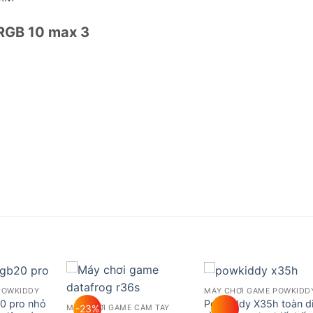
RGB 10 max 3
POWKIDDY
MÁY CHƠI GAME POWKIDD
Add to
Add to
Add t
0 pro nhỏ
Powkiddy X35h toàn d
-23%
MÁY CHƠI GAME CẦM TAY
wishlist
wishlist
wishli