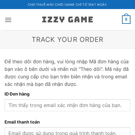
Bỏ
CHO THUÊ MÁY CHƠI GAME CHỈ TỪ 15K 1 NGÀY.
qua
nội
0
dung
TRACK YOUR ORDER
Để theo dõi đơn hàng, vui lòng nhập Mã đơn hàng của
bạn vào ô bên dưới và nhấn nút "Theo dõi". Mã này đã
được cung cấp cho bạn trên biên nhận và trong email
xác nhận mà bạn đã nhận được.
ID Đơn hàng
Email thanh toán