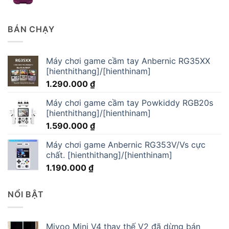
BÁN CHẠY
Máy chơi game cầm tay Anbernic RG35XX
[hienthithang]/[hienthinam]
1.290.000
₫
Máy chơi game cầm tay Powkiddy RGB20s
[hienthithang]/[hienthinam]
1.590.000
₫
Máy chơi game Anbernic RG353V/Vs cực
chất. [hienthithang]/[hienthinam]
1.190.000
₫
NỔI BẬT
Miyoo Mini V4 thay thế V2 đã dừng bán