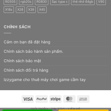
RG505
rgb20s
RGB30
Sạc type c
thẻ nhớ 64gb
V90
X18s
X28
X39
X45
CHÍNH SÁCH
Cảm ơn bạn đã đặt hàng
Chính sách bảo hành sản phẩm.
Chính sách bảo mật
Chính sách đổi trả hàng
Izzygame cho thuê máy chơi game cầm tay
Visa
PayPal
Stripe
MasterCard
Cash
On
GIỚI THIỆU
TIN TỨC
LIÊN HỆ
Delivery