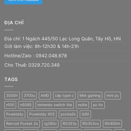
ĐỊA CHỈ
Địa chỉ: 1 Ngách 445/50 Lạc Long Quân, Tây Hồ, HN
Giờ làm việc: 8h-12h30 & 14h-21h
Hotline/Zalo :
0942.048.678
Cho Thuê: 0329.720.349
TAGS
3550h
3700u
AMD
cáp type c
Mini gaming
mini pc
n100
n5095
nintendo switch lite
nslite
pc itx
Powkiddy
Powkiddy X55
psvita2k
Q90
Retroid Pocket 2s
rg280v
RG351p
RG353vs
RG405m