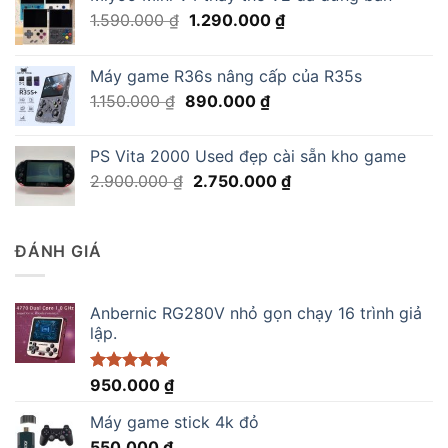
Giá
Giá
1.590.000
₫
1.290.000
₫
gốc
hiện
là:
tại
Máy game R36s nâng cấp của R35s
1.590.000 ₫.
là:
Giá
Giá
1.150.000
₫
890.000
₫
1.290.000 ₫.
gốc
hiện
là:
tại
PS Vita 2000 Used đẹp cài sẵn kho game
1.150.000 ₫.
là:
Giá
Giá
2.900.000
₫
2.750.000
₫
890.000 ₫.
gốc
hiện
là:
tại
2.900.000 ₫.
là:
ĐÁNH GIÁ
2.750.000 ₫.
Anbernic RG280V nhỏ gọn chạy 16 trình giả
lập.
Được xếp
950.000
₫
hạng
5.00
5 sao
Máy game stick 4k đỏ
550.000
₫