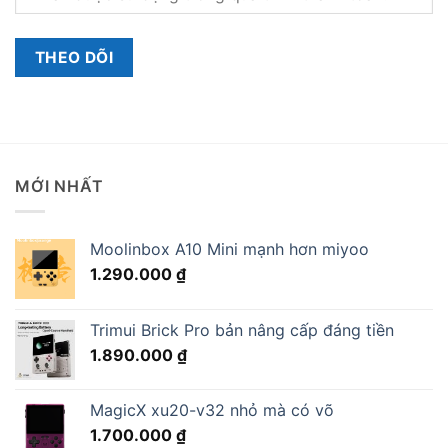
THEO DÕI
MỚI NHẤT
Moolinbox A10 Mini mạnh hơn miyoo
1.290.000
₫
Trimui Brick Pro bản nâng cấp đáng tiền
1.890.000
₫
MagicX xu20-v32 nhỏ mà có võ
1.700.000
₫