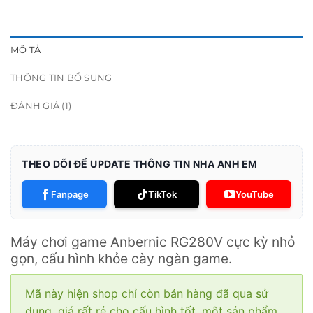
MÔ TẢ
THÔNG TIN BỔ SUNG
ĐÁNH GIÁ (1)
THEO DÕI ĐỂ UPDATE THÔNG TIN NHA ANH EM
Fanpage
TikTok
YouTube
Máy chơi game Anbernic RG280V cực kỳ nhỏ
gọn, cấu hình khỏe cày ngàn game.
Mã này hiện shop chỉ còn bán hàng đã qua sử
dụng, giá rất rẻ cho cấu hình tốt, một sản phẩm