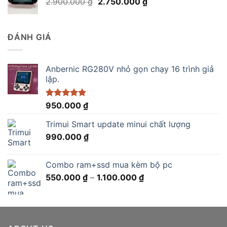
Giá
Giá
2.900.000
₫
2.750.000
₫
890.000 ₫.
gốc
hiện
là:
tại
2.900.000 ₫.
là:
ĐÁNH GIÁ
2.750.000 ₫.
Anbernic RG280V nhỏ gọn chạy 16 trình giả
lập.
Được xếp
950.000
₫
hạng
5.00
5 sao
Trimui Smart update minui chất lượng
990.000
₫
Combo ram+ssd mua kèm bộ pc
Khoảng
550.000
₫
–
1.100.000
₫
giá:
từ
550.000 ₫
đến