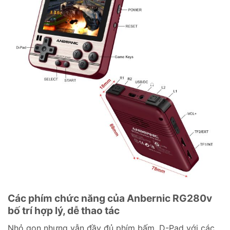
Các phím chức năng của Anbernic RG280v
bố trí hợp lý, dễ thao tác
Nhỏ gọn nhưng vẫn đầy đủ phím bấm, D-Pad với các