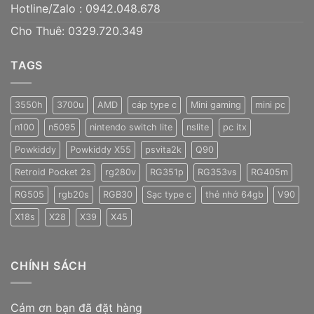
Hotline/Zalo :
0942.048.678
Cho Thuê: 0329.720.349
TAGS
3550h
3700u
AMD
cáp type c
Mini gaming
mini pc
n100
n5095
nintendo switch lite
nslite
pc itx
Powkiddy
Powkiddy X55
psvita2k
Q90
Retroid Pocket 2s
rg280v
RG351p
RG353vs
RG405m
RG505
rgb20s
RGB30
Sạc type c
thẻ nhớ 64gb
V90
X18s
X28
X39
X45
CHÍNH SÁCH
Cảm ơn bạn đã đặt hàng