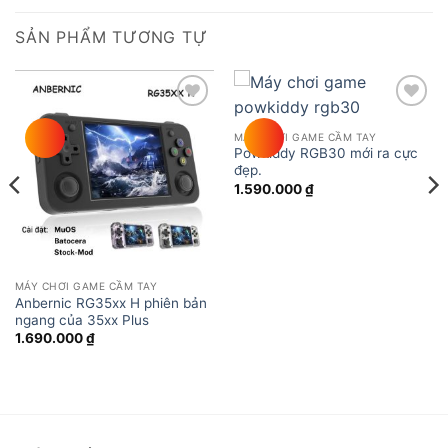
SẢN PHẨM TƯƠNG TỰ
Add to
Add to
wishlist
wishlist
MÁY CHƠI GAME CẦM TAY
Powkiddy RGB30 mới ra cực
đẹp.
1.590.000
₫
MÁY CHƠI GAME CẦM TAY
Anbernic RG35xx H phiên bản
ngang của 35xx Plus
1.690.000
₫