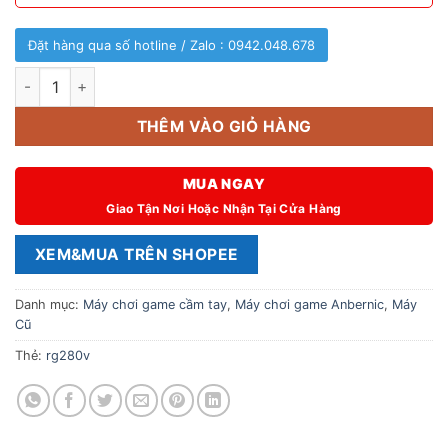
Đặt hàng qua số hotline / Zalo : 0942.048.678
Anbernic RG280V nhỏ gọn chạy 16 trình giả lập. số lượng
THÊM VÀO GIỎ HÀNG
MUA NGAY
Giao Tận Nơi Hoặc Nhận Tại Cửa Hàng
XEM&MUA TRÊN SHOPEE
Danh mục:
Máy chơi game cầm tay
,
Máy chơi game Anbernic
,
Máy
Cũ
Thẻ:
rg280v