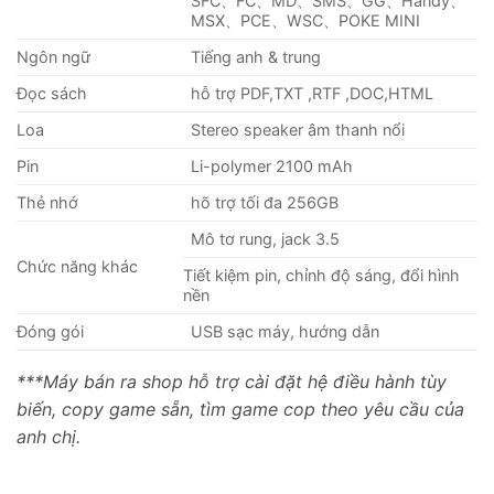
SFC、FC、MD、SMS、GG、Handy、
MSX、PCE、WSC、POKE MINI
Ngôn ngữ
Tiếng anh & trung
Đọc sách
hỗ trợ PDF,TXT ,RTF ,DOC,HTML
Loa
Stereo speaker âm thanh nổi
Pin
Li-polymer 2100 mAh
Thẻ nhớ
hõ trợ tối đa 256GB
Mô tơ rung, jack 3.5
Chức năng khác
Tiết kiệm pin, chỉnh độ sáng, đổi hình
nền
Đóng gói
USB sạc máy, hướng dẫn
***Máy bán ra shop hỗ trợ cài đặt hệ điều hành tùy
biến, copy game sẵn, tìm game cop theo yêu cầu của
anh chị.