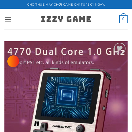
Bỏ
CHO THUÊ MÁY CHƠI GAME CHỈ TỪ 15K 1 NGÀY.
qua
nội
0
dung
Add to
wishlist