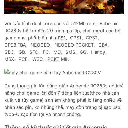
Với cấu hình dual core cpu với 512Mb ram, Anbernic
RG280v hỗ trợ đến 20 trình giả lập, chơi mượt các hệ
game nhẹ, phổ biến như PS1、CPS1、CPS2、
CPS3,FBA、NEOGEO、NEOGEO POCKET、GBA、
GBC、GB、SFC、FC、MD、SMS、GG、Handy、
MSX、PCE、WSC、POKE MINI
Dung lượng pin lớn cũng giúp Anbernic RG280v có khả
năng choi game lên đến 7 tiếng liên tục(theo nhà sản
xuất và tùy game) anh em không phải lo lắng nhiều về
phần sạc pin, ko những thế, máy còn trang bị sạc usb
type-C sạc tiện lợi và nhanh chóng.
Thông số kỹ thuật chi tiết của Anbernic