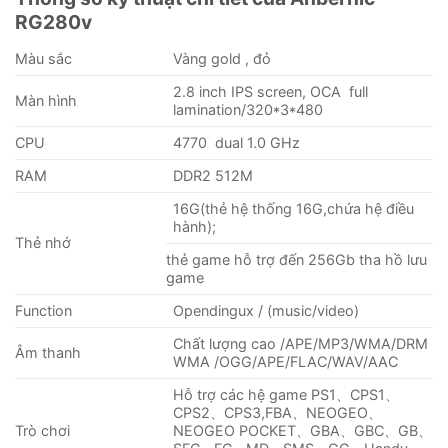
RG280v
Màu sắc
Vàng gold , đỏ
2.8 inch IPS screen, OCA full
Màn hình
lamination/320*3*480
CPU
4770 dual 1.0 GHz
RAM
DDR2 512M
16G(thẻ hệ thống 16G,chứa hệ điều
hành);
Thẻ nhớ
thẻ game hỗ trợ đến 256Gb tha hồ lưu
game
Function
Opendingux / (music/video)
Chất lượng cao /APE/MP3/WMA/DRM
Âm thanh
WMA /OGG/APE/FLAC/WAV/AAC
Hỗ trợ các hệ game PS1、CPS1、
CPS2、CPS3,FBA、NEOGEO、
Trò chơi
NEOGEO POCKET、GBA、GBC、GB、