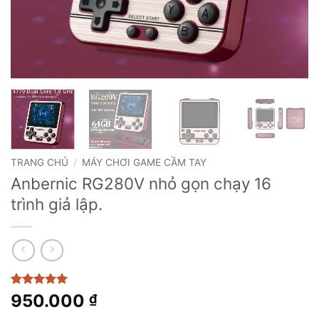
TRANG CHỦ
/
MÁY CHƠI GAME CẦM TAY
Anbernic RG280V nhỏ gọn chạy 16
trình giả lập.
5
1
trên 5
950.000
₫
dựa trên
đánh giá