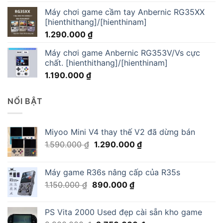
Máy chơi game cầm tay Anbernic RG35XX
[hienthithang]/[hienthinam]
1.290.000
₫
Máy chơi game Anbernic RG353V/Vs cực
chất. [hienthithang]/[hienthinam]
1.190.000
₫
NỔI BẬT
Miyoo Mini V4 thay thế V2 đã dừng bán
Giá
Giá
1.590.000
₫
1.290.000
₫
gốc
hiện
là:
tại
Máy game R36s nâng cấp của R35s
1.590.000 ₫.
là:
Giá
Giá
1.150.000
₫
890.000
₫
1.290.000 ₫.
gốc
hiện
là:
tại
PS Vita 2000 Used đẹp cài sẵn kho game
1.150.000 ₫.
là: