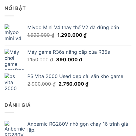
NỔI BẬT
Miyoo Mini V4 thay thế V2 đã dừng bán
Giá
Giá
1.590.000
₫
1.290.000
₫
gốc
hiện
là:
tại
Máy game R36s nâng cấp của R35s
1.590.000 ₫.
là:
Giá
Giá
1.150.000
₫
890.000
₫
1.290.000 ₫.
gốc
hiện
là:
tại
PS Vita 2000 Used đẹp cài sẵn kho game
1.150.000 ₫.
là:
Giá
Giá
2.900.000
₫
2.750.000
₫
890.000 ₫.
gốc
hiện
là:
tại
2.900.000 ₫.
là:
ĐÁNH GIÁ
2.750.000 ₫.
Anbernic RG280V nhỏ gọn chạy 16 trình giả
lập.