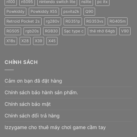
n100
n5095
nintendo switch lite
nslite
pc itx
Powkiddy
Powkiddy X55
psvita2k
Q90
Retroid Pocket 2s
rg280v
RG351p
RG353vs
RG405m
RG505
rgb20s
RGB30
Sạc type c
thẻ nhớ 64gb
V90
X18s
X28
X39
X45
CHÍNH SÁCH
Cảm ơn bạn đã đặt hàng
Chính sách bảo hành sản phẩm.
Chính sách bảo mật
Chính sách đổi trả hàng
Izzygame cho thuê máy chơi game cầm tay