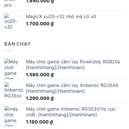
1.890.000
₫
MagicX xu20-v32 nhỏ mà có võ
1.700.000
₫
BÁN CHẠY
Máy chơi game cầm tay Powkiddy RGB20s
[hienthithang]/[hienthinam]
1.590.000
₫
Máy chơi game cầm tay Anbernic RG35XX
[hienthithang]/[hienthinam]
1.290.000
₫
Máy chơi game Anbernic RG353V/Vs cực
chất. [hienthithang]/[hienthinam]
1.190.000
₫