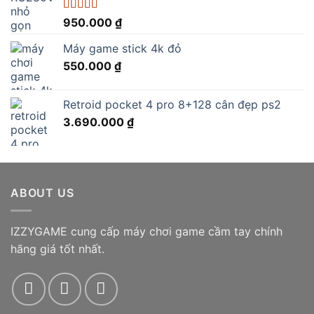
Được xếp
950.000
₫
hạng
5.00
5
sao
Máy game stick 4k đỏ
550.000
₫
Retroid pocket 4 pro 8+128 cân đẹp ps2
3.690.000
₫
ABOUT US
IZZYGAME cung cấp máy chơi game cầm tay chính
hãng giá tốt nhất.