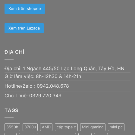
Xem trên shopee
Xem trên Lazada
ĐỊA CHỈ
Địa chỉ: 1 Ngách 445/50 Lạc Long Quân, Tây Hồ, HN
Giờ làm việc: 8h-12h30 & 14h-21h
Hotline/Zalo :
0942.048.678
Cho Thuê: 0329.720.349
TAGS
3550h
3700u
AMD
cáp type c
Mini gaming
mini pc