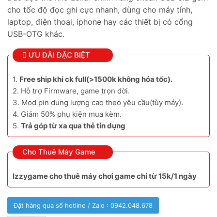
cho tốc độ đọc ghi cực nhanh, dùng cho máy tính,
laptop, điện thoại, iphone hay các thiết bị có cổng
USB-OTG khác.
ƯU ĐÃI ĐẶC BIỆT
1.
Free ship khi ck full(>1500k không hỏa tốc).
2. Hỗ trợ Firmware, game trọn đời.
3. Mod pin dung lượng cao theo yêu cầu(tùy máy).
4. Giảm 50% phụ kiện mua kèm.
5.
Trả góp từ xa qua thẻ tín dụng
Cho Thuê Máy Game
Izzygame cho thuê máy chơi game chỉ từ 15k/1 ngày
Đặt hàng qua số hotline / Zalo : 0942.048.678