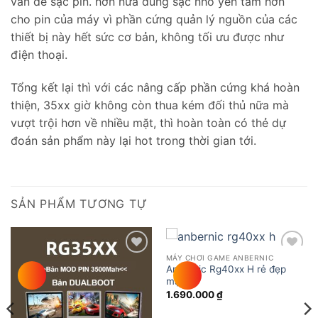
vấn đề sạc pin. hơn nữa dùng sạc nhỏ yên tâm hơn
cho pin của máy vì phần cứng quản lý nguồn của các
thiết bị này hết sức cơ bản, không tối ưu được như
điện thoại.
Tổng kết lại thì với các nâng cấp phần cứng khá hoàn
thiện, 35xx giờ không còn thua kém đối thủ nữa mà
vượt trội hơn về nhiều mặt, thì hoàn toàn có thẻ dự
đoán sản phẩm này lại hot trong thời gian tới.
SẢN PHẨM TƯƠNG TỰ
MÁY CHƠI GAME ANBERNIC
Add to
Add to
Anbernic Rg40xx H rẻ đẹp
wishlist
wishlist
mạnh
1.690.000
₫