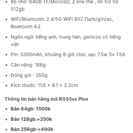
Bộ nhớ: 64GB TF/MicroSD, 2 khe thẻ , hỗ trợ tới
512gb
WiFi/Bluetooth: 2.4/5G WIFI 802.11a/b/g/n/ac,
Bluetooth 4.2
Ngôn ngữ: tiếng anh, trung hàn, garlicos có tiếng
việt
Pin: 3300mAh, khoảng 8 giờ chơi, sạc 7.5w 5v 1.5A
Cân nặng: 186g
Đóng gói : 350g
Kích thước: 11.6 x 8.1 x 2.2cm
Thông tin bán hàng mã RG35xx Plus
Bản 64gb: 1500k
Bản 128gb:+250k
Bản 256gb:+490k