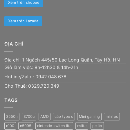
Xem trên shopee
Xem trên Lazada
ĐỊA CHỈ
Địa chỉ: 1 Ngách 445/50 Lạc Long Quân, Tây Hồ, HN
Giờ làm việc: 8h-12h30 & 14h-21h
Hotline/Zalo :
0942.048.678
Cho Thuê: 0329.720.349
TAGS
3550h
3700u
AMD
cáp type c
Mini gaming
mini pc
n100
n5095
nintendo switch lite
nslite
pc itx