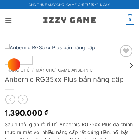
Bỏ
CHO THUÊ MÁY CHƠI GAME CHỈ TỪ 15K 1 NGÀY.
qua
nội
0
dung
Add to
wishlist
TRANG CHỦ
/
MÁY CHƠI GAME ANBERNIC
Anbernic RG35xx Plus bản nâng cấp
1.390.000
₫
Sau 1 thời gian rò rỉ thì Anbernic RG35xx Plus đã chính
thức ra mắt với nhiều nâng cấp rất đáng tiền, nổi bật