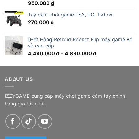
Được xếp
950.000
₫
hạng
5.00
5 sao
Tay cầm chơi game PS3, PC, TVbox
270.000
₫
[Hết Hàng]Retroid Pocket Flip máy game vỏ
sò cao cấp
Khoảng
4.490.000
₫
–
4.890.000
₫
giá:
từ
4.490.000 ₫
ABOUT US
đến
4.890.000 ₫
IZZYGAME cung cấp máy chơi game cầm tay chính
hãng giá tốt nhất.