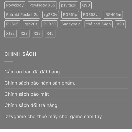
Powkiddy
Powkiddy X55
psvita2k
Q90
Retroid Pocket 2s
rg280v
RG351p
RG353vs
RG405m
RG505
rgb20s
RGB30
Sạc type c
thẻ nhớ 64gb
V90
X18s
X28
X39
X45
CHÍNH SÁCH
Cảm ơn bạn đã đặt hàng
Chính sách bảo hành sản phẩm.
Chính sách bảo mật
Chính sách đổi trả hàng
Izzygame cho thuê máy chơi game cầm tay