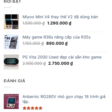
NỔI BẬT
Miyoo Mini V4 thay thế V2 đã dừng bán
Giá
Giá
1.590.000
₫
1.290.000
₫
gốc
hiện
là:
tại
Máy game R36s nâng cấp của R35s
1.590.000 ₫.
là:
Giá
Giá
1.150.000
₫
890.000
₫
1.290.000 ₫.
gốc
hiện
là:
tại
PS Vita 2000 Used đẹp cài sẵn kho game
1.150.000 ₫.
là:
Giá
Giá
2.900.000
₫
2.750.000
₫
890.000 ₫.
gốc
hiện
là:
tại
2.900.000 ₫.
là:
ĐÁNH GIÁ
2.750.000 ₫.
Anbernic RG280V nhỏ gọn chạy 16 trình giả
lập.