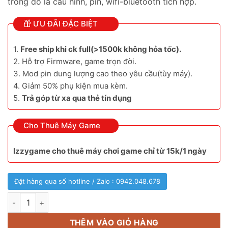
trong đó là cấu hình, pin, wifi-bluetooth tích hợp.
ƯU ĐÃI ĐẶC BIỆT
1.
Free ship khi ck full(>1500k không hỏa tốc).
2. Hỗ trợ Firmware, game trọn đời.
3. Mod pin dung lượng cao theo yêu cầu(tùy máy).
4. Giảm 50% phụ kiện mua kèm.
5.
Trả góp từ xa qua thẻ tín dụng
Cho Thuê Máy Game
Izzygame cho thuê máy chơi game chỉ từ 15k/1 ngày
Đặt hàng qua số hotline / Zalo : 0942.048.678
Anbernic RG35xx Plus bản nâng cấp số lượng
THÊM VÀO GIỎ HÀNG