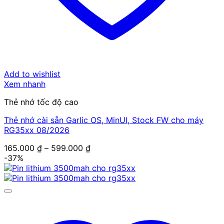
Add to wishlist
Xem nhanh
Thẻ nhớ tốc độ cao
Thẻ nhớ cài sẵn Garlic OS, MinUI, Stock FW cho máy
RG35xx 08/2026
Khoảng
165.000
₫
–
599.000
₫
giá:
-37%
từ
165.000 ₫
đến
599.000 ₫