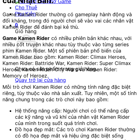
của Nhật Bản.
Thẻ Nhớ Game
Cho Thuê
Game Kamen Rider thường có gameplay hành động và
Phụ Kiện
đối kháng, trong đó người chơi sẽ vào vai các nhân vật
0
Kamen Rider để đánh bại kẻ thù.
Giỏ hàng
Game Kamen Rider
có nhiều phiên bản khác nhau, với
nhiều cốt truyện khác nhau tùy thuộc vào từng series
phim Kamen Rider. Một số phiên bản phổ biến của
Kamen Rider bao gồm: Kamen Rider: Climax Heroes,
Kamen Rider: Battride War, Kamen Rider: Super Climax
Chưa có sản phẩm trong giỏ hàng.
Heroes, Kamen Rider: City Wars và Kamen Rider:
Memory of Heroez.
Quay trở lại cửa hàng
Mỗi trò chơi Kamen Rider có những tính năng đặc biệt
riêng, tùy thuộc vào nhà sản xuất. Tuy nhiên, một số tính
năng chung trong các trò chơi này bao gồm:
Hệ thống nâng cấp: Người chơi có thể nâng cấp
các kỹ năng và vũ khí của nhân vật Kamen Rider
của mình trong suốt quá trình chơi.
Đồ họa đẹp mắt: Các trò chơi Kamen Rider thường
có đồ họa đẹp mắt và hiệu ứng đặc biệt sống