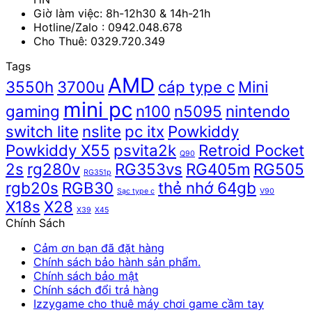
Giờ làm việc: 8h-12h30 & 14h-21h
Hotline/Zalo :
0942.048.678
Cho Thuê: 0329.720.349
Tags
AMD
3550h
3700u
cáp type c
Mini
mini pc
gaming
n100
n5095
nintendo
switch lite
nslite
pc itx
Powkiddy
Powkiddy X55
psvita2k
Retroid Pocket
Q90
2s
rg280v
RG353vs
RG405m
RG505
RG351p
rgb20s
RGB30
thẻ nhớ 64gb
Sạc type c
V90
X18s
X28
X39
X45
Chính Sách
Cảm ơn bạn đã đặt hàng
Chính sách bảo hành sản phẩm.
Chính sách bảo mật
Chính sách đổi trả hàng
Izzygame cho thuê máy chơi game cầm tay