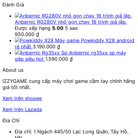
Đánh Giá
là:
tại
890.000 ₫
2.900.000 ₫.
là:
2.750.000 ₫.
Anbernic RG280V nhỏ gọn chạy 16 trình giả lập.
Được xếp hạng
5.00
5 sao
950.000
₫
Máy game Powkiddy X28 android
rẻ nhất
3.190.000
₫
Anbernic rg35xx sp máy
gập siêu hot
1.590.000
₫
About us
IZZYGAME cung cấp máy chơi game cầm tay chính hãng
giá tốt nhất.
Xem trên shopee
Xem trên Lazada
Địa Chỉ
Địa chỉ: 1 Ngách 445/50 Lạc Long Quân, Tây Hồ,
HN