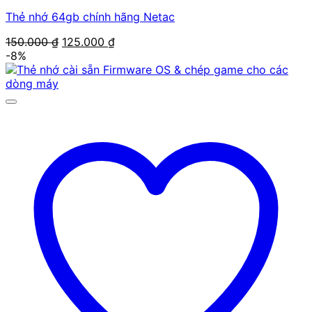
Thẻ nhớ 64gb chính hãng Netac
Giá
Giá
150.000
₫
125.000
₫
gốc
hiện
-8%
là:
tại
150.000 ₫.
là:
125.000 ₫.