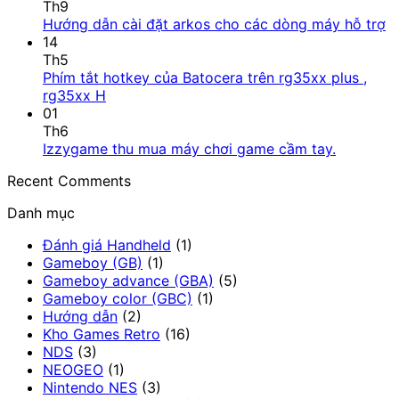
Giá
bình
Th9
Ayaneo
luận
K
Hướng dẫn cài đặt arkos cho các dòng máy hỗ trợ
Pocket
ở
c
14
Fit
Đánh
bì
Th5
(KONKR):
giá
lu
Phím tắt hotkey của Batocera trên rg35xx plus ,
“Cỗ
hiệu
ở
Không
rg35xx H
Tăng”
năng
H
có
01
Handheld
Ayaneo
d
bình
Th6
Nhỏ
Pocket
cà
luận
Không
Izzygame thu mua máy chơi game cầm tay.
ở
Gọn
S:
đặ
có
Recent Comments
Phím
Đáng
“Siêu
ar
bình
tắt
Tiền
phẩm”
c
luận
Danh mục
hotkey
Nhất
thiết
ở
c
của
2026?
kế
Izzygame
d
Đánh giá Handheld
(1)
Batocera
hay
thu
m
Gameboy (GB)
(1)
trên
cỗ
mua
h
Gameboy advance (GBA)
(5)
rg35xx
máy
máy
tr
Gameboy color (GBC)
(1)
plus
chơi
chơi
Hướng dẫn
(2)
,
game
game
Kho Games Retro
(16)
rg35xx
thực
cầm
NDS
(3)
H
dụng?
tay.
NEOGEO
(1)
Nintendo NES
(3)