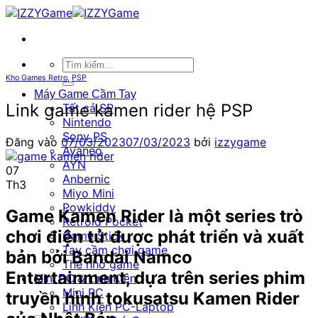
Tìm
kiếm:
Kho Games Retro
,
PSP
Máy Game Cầm Tay
Link game kamen rider hệ PSP
Tất cả SP
Nintendo
Sony PS
Đăng vào
07/03/2023
07/03/2023
bởi
izzygame
Ayaneo
AYN
07
Anbernic
Th3
Miyo Mini
Powkiddy
Game Kamen Rider là một series trò
Retroid Pocket
chơi điện tử được phát triển và xuất
Game Stick
Tay cầm chơi game
bản bởi Bandai Namco
Thẻ nhớ game
Entertainment, dựa trên series phim
Mini PC & Linh Kiện
Mini PC
truyền hình tokusatsu Kamen Rider
Linh Kiện PC-Laptop