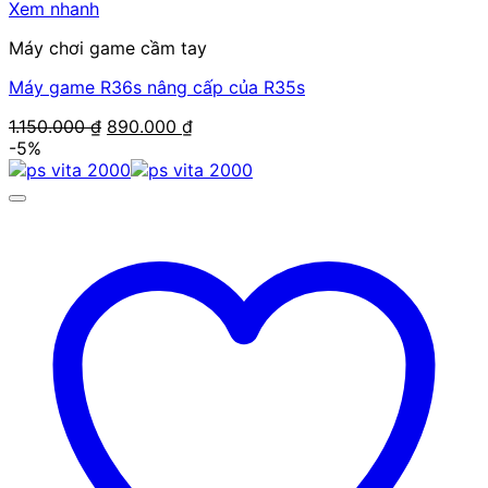
Xem nhanh
Máy chơi game cầm tay
Máy game R36s nâng cấp của R35s
Giá
Giá
1.150.000
₫
890.000
₫
gốc
hiện
-5%
là:
tại
1.150.000 ₫.
là:
890.000 ₫.