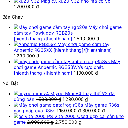
MagicX xu20-v32 nhỏ mà có võ
1.700.000
₫
Bán Chạy
Máy chơi game
cầm tay Powkiddy RGB20s
[hienthithang]/[hienthinam]
1.590.000
₫
Máy chơi game cầm tay
Anbernic RG35XX [hienthithang]/[hienthinam]
1.290.000
₫
Máy
chơi game Anbernic RG353V/Vs cực chất.
[hienthithang]/[hienthinam]
1.190.000
₫
Nổi Bật
Miyoo Mini V4 thay thế V2 đã
Giá
Giá
dừng bán
1.590.000
₫
1.290.000
₫
gốc
hiện
Máy game R36s
là:
Giá
tại
Giá
nâng cấp của R35s
1.150.000
₫
890.000
₫
1.590.000 ₫.
gốc
là:
hiện
PS Vita 2000 Used đẹp cài sẵn kho
Giá
Giá
là:
1.290.000 ₫.
tại
game
2.900.000
₫
2.750.000
₫
gốc
hiện
1.150.000 ₫.
là: