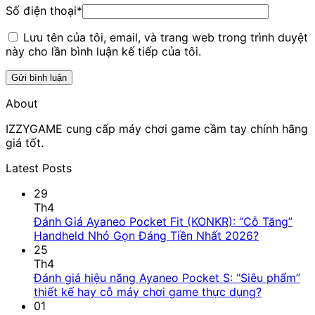
Số điện thoại
*
Lưu tên của tôi, email, và trang web trong trình duyệt
này cho lần bình luận kế tiếp của tôi.
About
IZZYGAME cung cấp máy chơi game cầm tay chính hãng
giá tốt.
Latest Posts
29
Th4
Đánh Giá Ayaneo Pocket Fit (KONKR): “Cỗ Tăng”
Không
Handheld Nhỏ Gọn Đáng Tiền Nhất 2026?
có
25
bình
Th4
luận
Đánh giá hiệu năng Ayaneo Pocket S: “Siêu phẩm”
ở
Không
thiết kế hay cỗ máy chơi game thực dụng?
Đánh
có
01