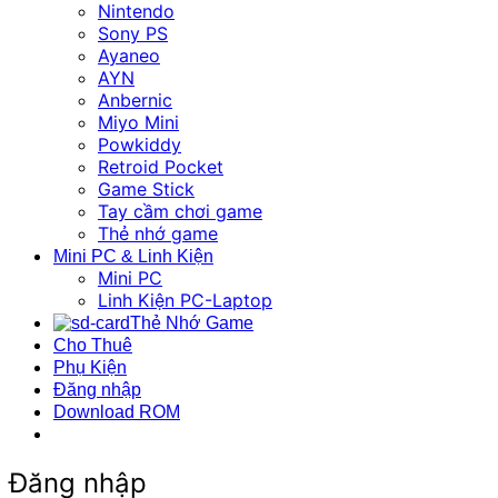
Nintendo
Sony PS
Ayaneo
AYN
Anbernic
Miyo Mini
Powkiddy
Retroid Pocket
Game Stick
Tay cầm chơi game
Thẻ nhớ game
Mini PC & Linh Kiện
Mini PC
Linh Kiện PC-Laptop
Thẻ Nhớ Game
Cho Thuê
Phụ Kiện
Đăng nhập
Download ROM
Đăng nhập