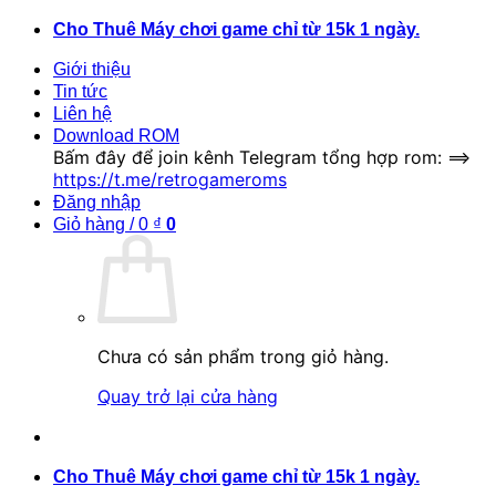
Bỏ
Cho Thuê Máy chơi game chỉ từ 15k 1 ngày.
qua
Giới thiệu
nội
Tin tức
dung
Liên hệ
Download ROM
Bấm đây để join kênh Telegram tổng hợp rom: ==>
https://t.me/retrogameroms
Đăng nhập
Giỏ hàng /
0
₫
0
Chưa có sản phẩm trong giỏ hàng.
Quay trở lại cửa hàng
Cho Thuê Máy chơi game chỉ từ 15k 1 ngày.