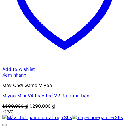
Add to wishlist
Xem nhanh
Máy Chơi Game Miyoo
Miyoo Mini V4 thay thế V2 đã dừng bán
Giá
Giá
1.590.000
₫
1.290.000
₫
gốc
hiện
-23%
là:
tại
1.590.000 ₫.
là:
1.290.000 ₫.