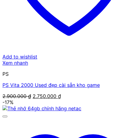
Add to wishlist
Xem nhanh
PS
PS Vita 2000 Used đẹp cài sẵn kho game
Giá
Giá
2.900.000
₫
2.750.000
₫
gốc
hiện
-17%
là:
tại
2.900.000 ₫.
là:
2.750.000 ₫.