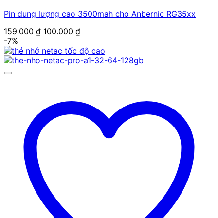
Pin dung lượng cao 3500mah cho Anbernic RG35xx
Giá
Giá
159.000
₫
100.000
₫
gốc
hiện
-7%
là:
tại
159.000 ₫.
là:
100.000 ₫.