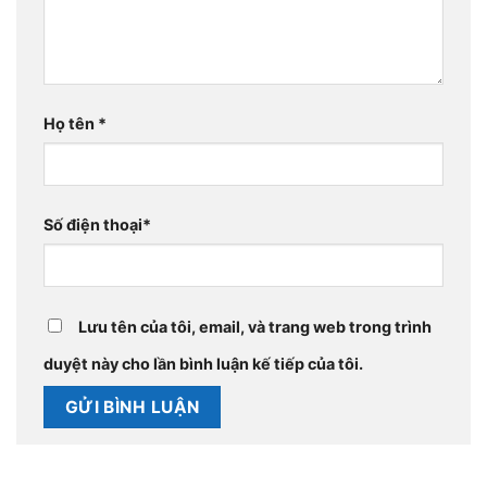
Họ tên
*
Số điện thoại
*
Lưu tên của tôi, email, và trang web trong trình
duyệt này cho lần bình luận kế tiếp của tôi.