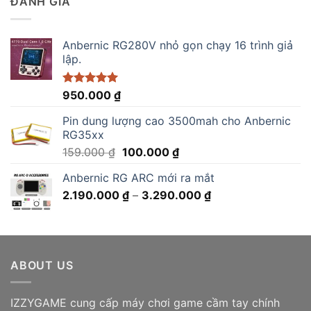
ĐÁNH GIÁ
2.750.000 ₫.
Anbernic RG280V nhỏ gọn chạy 16 trình giả
lập.
Được xếp
950.000
₫
hạng
5.00
5 sao
Pin dung lượng cao 3500mah cho Anbernic
RG35xx
Giá
Giá
159.000
₫
100.000
₫
gốc
hiện
Anbernic RG ARC mới ra mắt
là:
tại
Khoảng
2.190.000
159.000 ₫.
₫
–
3.290.000
là:
₫
giá:
100.000 ₫.
từ
2.190.000 ₫
đến
ABOUT US
3.290.000 ₫
IZZYGAME cung cấp máy chơi game cầm tay chính