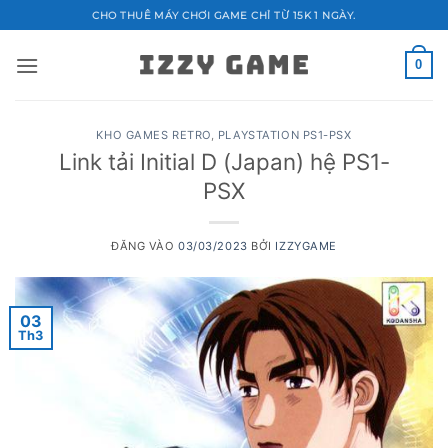
Bỏ
CHO THUÊ MÁY CHƠI GAME CHỈ TỪ 15K 1 NGÀY.
qua
nội
0
dung
KHO GAMES RETRO
,
PLAYSTATION PS1-PSX
Link tải Initial D (Japan) hệ PS1-
PSX
ĐĂNG VÀO
03/03/2023
BỞI
IZZYGAME
03
Th3