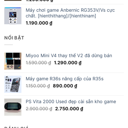
Máy chơi game Anbernic RG353V/Vs cực
chất. [hienthithang]/[hienthinam]
1.190.000
₫
NỔI BẬT
Miyoo Mini V4 thay thế V2 đã dừng bán
Giá
Giá
1.590.000
₫
1.290.000
₫
gốc
hiện
là:
tại
Máy game R36s nâng cấp của R35s
1.590.000 ₫.
là:
Giá
Giá
1.150.000
₫
890.000
₫
1.290.000 ₫.
gốc
hiện
là:
tại
PS Vita 2000 Used đẹp cài sẵn kho game
1.150.000 ₫.
là:
Giá
Giá
2.900.000
₫
2.750.000
₫
890.000 ₫.
gốc
hiện
là:
tại
2.900.000 ₫.
là: