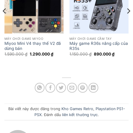
MÁY CHƠI GAME MIYOO
MÁY CHƠI GAME CẦM TAY
Miyoo Mini V4 thay thế V2 đã
Máy game R36s nâng cấp của
dừng bán
R35s
Giá
Giá
Giá
Giá
1.590.000
₫
1.290.000
₫
1.150.000
₫
890.000
₫
gốc
hiện
gốc
hiện
là:
tại
là:
tại
1.590.000 ₫.
là:
1.150.000 ₫.
là:
1.290.000 ₫.
890.000 
₫
Bài viết này được đăng trong
Kho Games Retro
,
Playstation PS1-
PSX
. Đánh dấu
liên kết thường trực
.