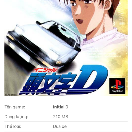
Tên game:
Initial D
Dung lượng:
210 MB
Thể loại:
Đua xe