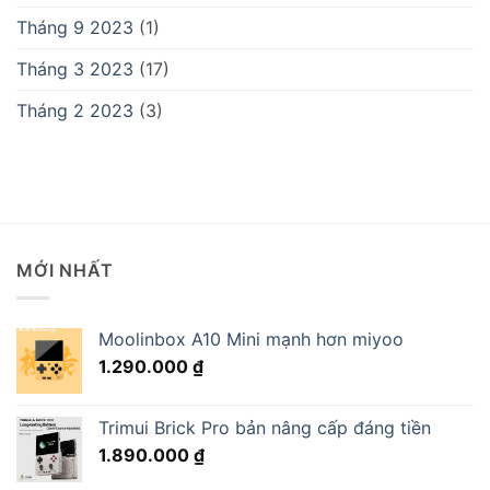
Tháng 9 2023
(1)
Tháng 3 2023
(17)
Tháng 2 2023
(3)
MỚI NHẤT
Moolinbox A10 Mini mạnh hơn miyoo
1.290.000
₫
Trimui Brick Pro bản nâng cấp đáng tiền
1.890.000
₫