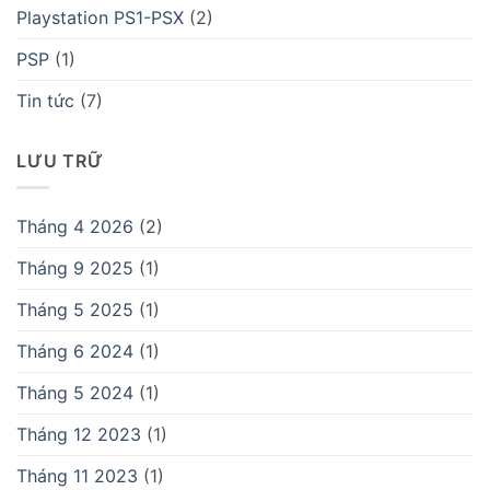
Playstation PS1-PSX
(2)
PSP
(1)
Tin tức
(7)
LƯU TRỮ
Tháng 4 2026
(2)
Tháng 9 2025
(1)
Tháng 5 2025
(1)
Tháng 6 2024
(1)
Tháng 5 2024
(1)
Tháng 12 2023
(1)
Tháng 11 2023
(1)