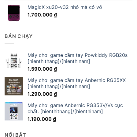
MagicX xu20-v32 nhỏ mà có võ
1.700.000
₫
BÁN CHẠY
Máy chơi game cầm tay Powkiddy RGB20s
[hienthithang]/[hienthinam]
1.590.000
₫
Máy chơi game cầm tay Anbernic RG35XX
[hienthithang]/[hienthinam]
1.290.000
₫
Máy chơi game Anbernic RG353V/Vs cực
chất. [hienthithang]/[hienthinam]
1.190.000
₫
NỔI BẬT