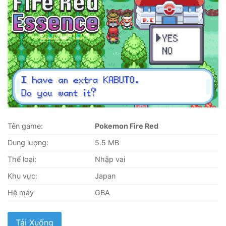
Tên game:
Pokemon Fire Red
Dung lượng:
5.5 MB
Thể loại:
Nhập vai
Khu vực:
Japan
Hệ máy
GBA
Tải Xuống