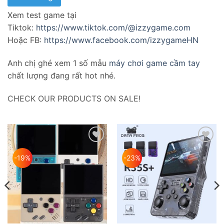
Xem test game tại
Tiktok:
https://www.tiktok.com/@izzygame.com
Hoặc FB:
https://www.facebook.com/izzygameHN
Anh chị ghé xem 1 số mẫu
máy chơi game cầm tay
chất lượng đang rất hot nhé.
CHECK OUR PRODUCTS ON SALE!
Add to
Add to
wishlist
wishlist
-19%
-23%