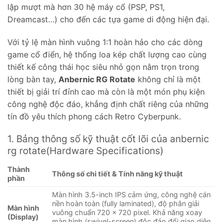
lập mượt mà hơn 30 hệ máy cổ (PSP, PS1,
Dreamcast…) cho đến các tựa game di động hiện đại.
Với tỷ lệ màn hình vuông 1:1 hoàn hảo cho các dòng
game cổ điển, hệ thống loa kép chất lượng cao cùng
thiết kế công thái học siêu nhỏ gọn nằm trọn trong
lòng bàn tay,
Anbernic RG Rotate
không chỉ là một
thiết bị giải trí đỉnh cao mà còn là một món phụ kiện
công nghệ độc đáo, khẳng định chất riêng của những
tín đồ yêu thích phong cách Retro Cyberpunk.
1. Bảng thông số kỹ thuật cốt lõi của anbernic
rg rotate(Hardware Specifications)
Thành
Thông số chi tiết & Tính năng kỹ thuật
phần
Màn hình 3.5-inch IPS cảm ứng, công nghệ cán
nền hoàn toàn (fully laminated), độ phân giải
Màn hình
vuông chuẩn 720 × 720 pixel. Khả năng xoay
(Display)
màn hình (swivel-screen) độc đáo đổi giao diện