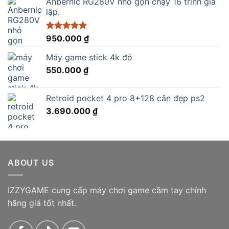
Anbernic RG280V nhỏ gọn chạy 16 trình giả
lập.
Được xếp
950.000
₫
hạng
5.00
5 sao
Máy game stick 4k đỏ
550.000
₫
Retroid pocket 4 pro 8+128 cân đẹp ps2
3.690.000
₫
ABOUT US
IZZYGAME cung cấp máy chơi game cầm tay chính
hãng giá tốt nhất.