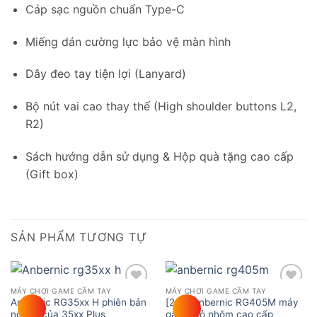
Cáp sạc nguồn chuẩn Type-C
Miếng dán cường lực bảo vệ màn hình
Dây đeo tay tiện lợi (Lanyard)
Bộ nút vai cao thay thế (High shoulder buttons L2,
R2)
Sách hướng dẫn sử dụng & Hộp quà tặng cao cấp
(Gift box)
SẢN PHẨM TƯƠNG TỰ
MÁY CHƠI GAME CẦM TAY
MÁY CHƠI GAME CẦM TAY
Add to
Add to
Anbernic RG35xx H phiên bản
[2nd] Anbernic RG405M máy
wishlist
wishlist
ngang của 35xx Plus
game vỏ nhôm cao cấp