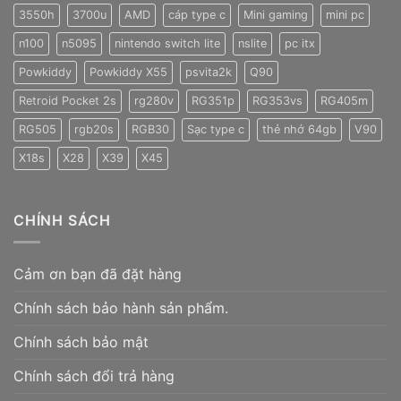
3550h
3700u
AMD
cáp type c
Mini gaming
mini pc
n100
n5095
nintendo switch lite
nslite
pc itx
Powkiddy
Powkiddy X55
psvita2k
Q90
Retroid Pocket 2s
rg280v
RG351p
RG353vs
RG405m
RG505
rgb20s
RGB30
Sạc type c
thẻ nhớ 64gb
V90
X18s
X28
X39
X45
CHÍNH SÁCH
Cảm ơn bạn đã đặt hàng
Chính sách bảo hành sản phẩm.
Chính sách bảo mật
Chính sách đổi trả hàng