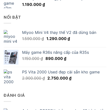
1.190.000
₫
NỔI BẬT
Miyoo Mini V4 thay thế V2 đã dừng bán
Giá
Giá
1.590.000
₫
1.290.000
₫
gốc
hiện
là:
tại
Máy game R36s nâng cấp của R35s
1.590.000 ₫.
là:
Giá
Giá
1.150.000
₫
890.000
₫
1.290.000 ₫.
gốc
hiện
là:
tại
PS Vita 2000 Used đẹp cài sẵn kho game
1.150.000 ₫.
là:
Giá
Giá
2.900.000
₫
2.750.000
₫
890.000 ₫.
gốc
hiện
là:
tại
2.900.000 ₫.
là:
ĐÁNH GIÁ
2.750.000 ₫.