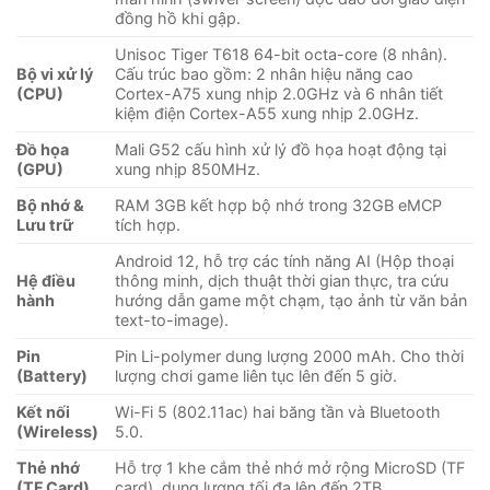
đồng hồ khi gập.
Unisoc Tiger T618 64-bit octa-core (8 nhân).
Bộ vi xử lý
Cấu trúc bao gồm: 2 nhân hiệu năng cao
(CPU)
Cortex-A75 xung nhịp 2.0GHz và 6 nhân tiết
kiệm điện Cortex-A55 xung nhịp 2.0GHz.
Đồ họa
Mali G52 cấu hình xử lý đồ họa hoạt động tại
(GPU)
xung nhịp 850MHz.
Bộ nhớ &
RAM 3GB kết hợp bộ nhớ trong 32GB eMCP
Lưu trữ
tích hợp.
Android 12, hỗ trợ các tính năng AI (Hộp thoại
Hệ điều
thông minh, dịch thuật thời gian thực, tra cứu
hành
hướng dẫn game một chạm, tạo ảnh từ văn bản
text-to-image).
Pin
Pin Li-polymer dung lượng 2000 mAh. Cho thời
(Battery)
lượng chơi game liên tục lên đến 5 giờ.
Kết nối
Wi-Fi 5 (802.11ac) hai băng tần và Bluetooth
(Wireless)
5.0.
Thẻ nhớ
Hỗ trợ 1 khe cắm thẻ nhớ mở rộng MicroSD (TF
(TF Card)
card), dung lượng tối đa lên đến 2TB.