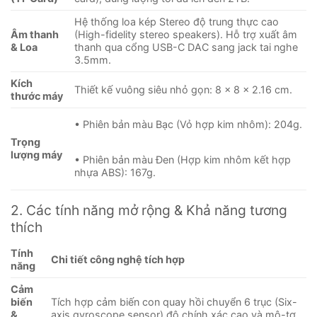
Hệ thống loa kép Stereo độ trung thực cao
Âm thanh
(High-fidelity stereo speakers). Hỗ trợ xuất âm
& Loa
thanh qua cổng USB-C DAC sang jack tai nghe
3.5mm.
Kích
Thiết kế vuông siêu nhỏ gọn: 8 × 8 × 2.16 cm.
thước máy
• Phiên bản màu Bạc (Vỏ hợp kim nhôm): 204g.
Trọng
lượng máy
• Phiên bản màu Đen (Hợp kim nhôm kết hợp
nhựa ABS): 167g.
2. Các tính năng mở rộng & Khả năng tương
thích
Tính
Chi tiết công nghệ tích hợp
năng
Cảm
biến
Tích hợp cảm biến con quay hồi chuyển 6 trục (Six-
&
axis gyroscope sensor) độ chính xác cao và mô-tơ