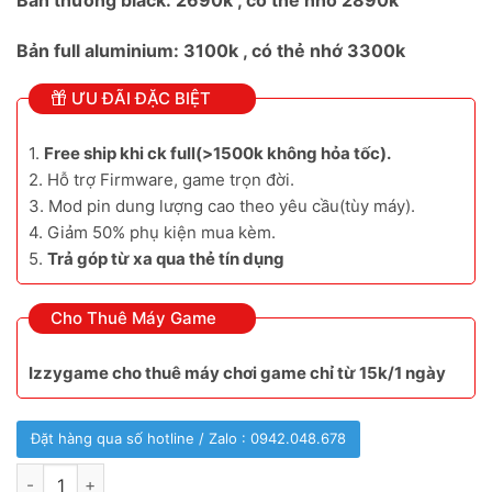
Bản thường black: 2690k , có thẻ nhớ 2890k
Bản full aluminium: 3100k , có thẻ nhớ 3300k
ƯU ĐÃI ĐẶC BIỆT
1.
Free ship khi ck full(>1500k không hỏa tốc).
2. Hỗ trợ Firmware, game trọn đời.
3. Mod pin dung lượng cao theo yêu cầu(tùy máy).
4. Giảm 50% phụ kiện mua kèm.
5.
Trả góp từ xa qua thẻ tín dụng
Cho Thuê Máy Game
Izzygame cho thuê máy chơi game chỉ từ 15k/1 ngày
Đặt hàng qua số hotline / Zalo : 0942.048.678
Anbernic rg rotate cực thú vị số lượng