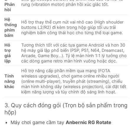
Phản
rung (vibration motor) phản hồi xúc giác tốt.
hồi
Hệ
Hỗ trợ thay thế cụm nút vai nhô cao (High shoulder
thống
buttons L2/R2) đi kèm trong hộp giúp tối ưu trải
phím
nghiệm bấm công thái học cho từng thể loại game.
bấm
Hỗ
Tương thích tốt với các tựa game Android và hơn 30
trợ
hệ máy giả lập phổ biến (PSP, PS1, N64, Dreamcast,
giả
Arcade, Game Boy…). Tỷ lệ màn hình 1:1 lý tưởng cho
lập
các dòng game retro màn hình vuông hoặc dọc.
Hỗ trợ nâng cấp phần mềm qua mạng (FOTA
Tính
wireless upgrades), chơi game online nhiều người
năng
(online multi-player), truyền phát (streaming), chiếu
khác
màn hình không dây (wireless projection), cài đặt tiết
kiệm năng lượng và tùy chỉnh độ sáng linh hoạt.
3. Quy cách đóng gói (Trọn bộ sản phẩm trong
hộp)
Máy chơi game cầm tay
Anbernic RG Rotate