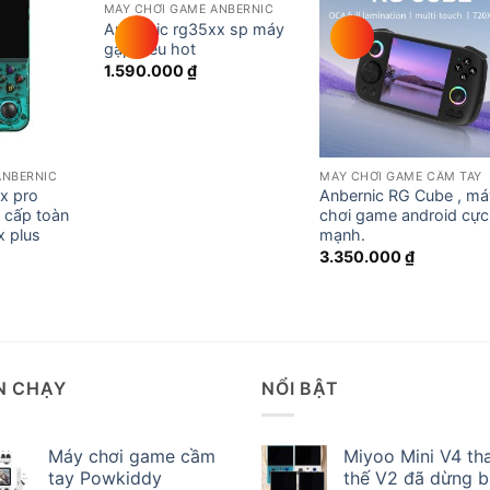
MÁY CHƠI GAME ANBERNIC
Add to
Add to
Add t
Anbernic rg35xx sp máy
wishlist
wishlist
wishli
gập siêu hot
1.590.000
₫
ANBERNIC
MÁY CHƠI GAME CẦM TAY
x pro
Anbernic RG Cube , m
 cấp toàn
chơi game android cực
x plus
mạnh.
3.350.000
₫
N CHẠY
NỔI BẬT
Máy chơi game cầm
Miyoo Mini V4 th
tay Powkiddy
thế V2 đã dừng 