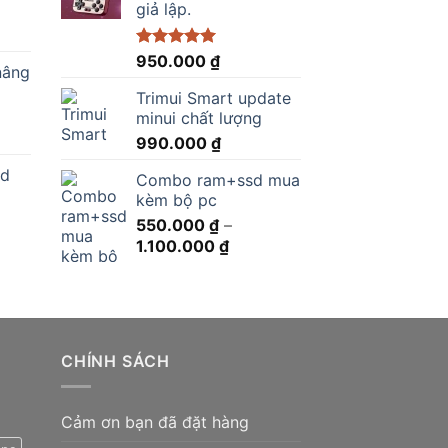
giả lập.
Được xếp
950.000
₫
nâng
hạng
5.00
5 sao
Trimui Smart update
.000 ₫.
minui chất lượng
990.000
₫
ed
Combo ram+ssd mua
kèm bộ pc
0 ₫.
550.000
₫
–
Khoảng
1.100.000
₫
giá:
từ
550.000 ₫
đến
0.000 ₫.
1.100.000 ₫
CHÍNH SÁCH
Cảm ơn bạn đã đặt hàng