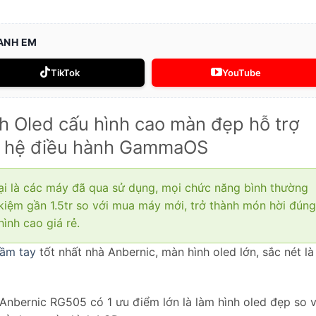
 ANH EM
TikTok
YouTube
 Oled cấu hình cao màn đẹp hỗ trợ
ới hệ điều hành GammaOS
i là các máy đã qua sử dụng, mọi chức năng bình thường
 kiệm gần 1.5tr so với mua máy mới, trở thành món hời đúng
ình cao giá rẻ.
ầm tay
tốt nhất nhà Anbernic, màn hình oled lớn, sắc nét là
Anbernic RG505 có 1 ưu điểm lớn là làm hình oled đẹp so v