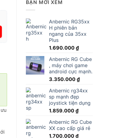
BẠN MỚI XEM
Anbernic RG35xx
H phiên bản
ngang của 35xx
Plus
1.690.000
₫
Anbernic RG Cube
, máy chơi game
android cực mạnh.
3.350.000
₫
Anbernic rg34xx
sp mạnh đẹp
joystick tiện dụng
 ưu
1.859.000
₫
Anbernic RG Cube
XX cao cấp giá rẻ
ới
1.700.000
₫