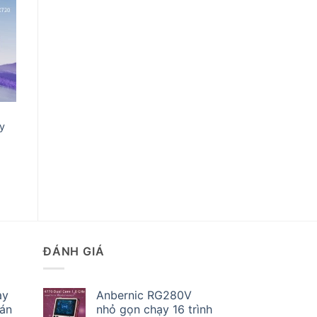
o
st
áy
ĐÁNH GIÁ
ay
Anbernic RG280V
bán
nhỏ gọn chạy 16 trình