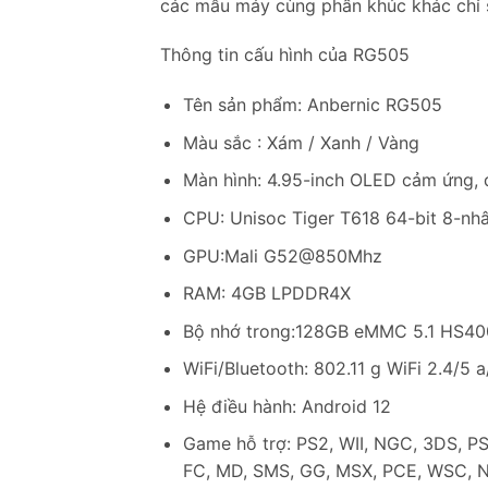
các mẫu máy cùng phần khúc khác chỉ 
Thông tin cấu hình của RG505
Tên sản phẩm: Anbernic RG505
Màu sắc : Xám / Xanh / Vàng
Màn hình: 4.95-inch OLED cảm ứng, 
CPU: Unisoc Tiger T618 64-bit 8-
GPU:Mali G52@850Mhz
RAM: 4GB LPDDR4X
Bộ nhớ trong:128GB eMMC 5.1 HS40
WiFi/Bluetooth: 802.11 g WiFi 2.4/5 a
Hệ điều hành: Android 12
Game hỗ trợ: PS2, WII, NGC, 3DS, P
FC, MD, SMS, GG, MSX, PCE, WSC, N