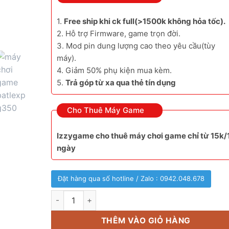
1.
Free ship khi ck full(>1500k không hỏa tốc).
2. Hỗ trợ Firmware, game trọn đời.
3. Mod pin dung lượng cao theo yêu cầu(tùy
máy).
4. Giảm 50% phụ kiện mua kèm.
5.
Trả góp từ xa qua thẻ tín dụng
Cho Thuê Máy Game
Izzygame cho thuê máy chơi game chỉ từ 15k/
ngày
Đặt hàng qua số hotline / Zalo : 0942.048.678
BatleXP G350 chất lượng vượt trội R36s số lượng
THÊM VÀO GIỎ HÀNG