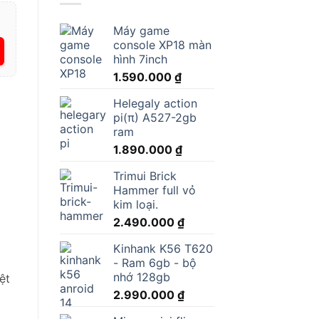
Máy game
console XP18 màn
hình 7inch
1.590.000
₫
Helegaly action
pi(π) A527-2gb
ram
1.890.000
₫
Trimui Brick
Hammer full vỏ
kim loại.
2.490.000
₫
Kinhank K56 T620
- Ram 6gb - bộ
nhớ 128gb
ệt
2.990.000
₫