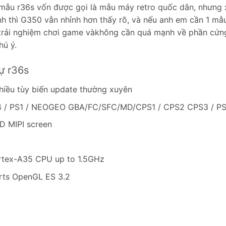
à mẫu r36s vốn được gọi là mẫu máy retro quốc dân, nhưng 
nh thì G350 vẫn nhỉnh hơn thấy rõ, và nếu anh em cần 1 mẫ
à trải nghiệm chơi game vàkhông cần quá mạnh về phần cứn
hú ý.
ự r36s
nhiều tùy biến update thường xuyên
N64 / PS1 / NEOGEO GBA/FC/SFC/MD/CPS1 / CPS2 CPS3 / P
HD MIPI screen
rtex-A35 CPU up to 1.5GHz
ts OpenGL ES 3.2