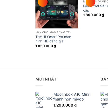
MÁY CHƠI GAME 
wishlist
GKD Pixel siêu
cấp
1.890.000
₫
MÁY CHƠI GAME CẦM TAY
TrimUI Smart Pro màn
hình HD đáng gia·
1.850.000
₫
MỚI NHẤT
BÁ
Moolinbox A10 Mini
mạnh hơn miyoo
1.290.000
₫