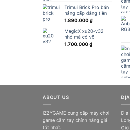
Trimui Brick Pro bản
nâng cấp đáng tiền
1.890.000
₫
MagicX xu20-v32
nhỏ mà có võ
1.700.000
₫
ABOUT US
ĐỊA
IZZYGAME cung cấp máy chơi
Địa
game cầm tay chính hãng giá
Lon
tốt nhất.
Giờ