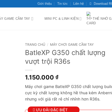
Giới thiệu
Tin tức
Liên hệ
Download 
ÁY GAME CẦM TAY
MINI PC & LINH KIỆN
THẺ NHỚ 
TRANG CHỦ
/
MÁY CHƠI GAME CẦM TAY
BatleXP G350 chất lượng
Add to
vượt trội R36s
wishlist
1.150.000
₫
Máy chơi game BatleXP G350 chất lượng buil
cực kỳ chất lượng không hề thua kém Anbern
nhưng với giá rất rẻ chỉ nhỉnh hơn R36s.
ƯU ĐÃI ĐẶC BIỆT