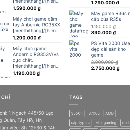
[hienthithang]/[hienthinam]
Giá
Giá
1.290.000
₫
1.590.000
₫
gốc
hiện
Máy game R36s 
là:
tại
Máy chơi game cầm
cấp của R35s
1.590.000 ₫.
là:
tay Anbernic RG35XX
1.150.000
₫
1.290
[hienthithang]/[hienthinam]
Giá
Giá
890.000
₫
1.290.000
₫
gốc
hiện
PS Vita 2000 Us
là:
tại
Máy chơi game
đẹp cài sẵn kho
1.150.000 ₫.
là:
Anbernic RG353V/Vs
game
890.00
cực chất.
2.900.000
₫
[hienthithang]/[hienthinam]
Giá
Giá
2.750.000
₫
1.190.000
₫
gốc
hiện
là:
tại
2.900.000 ₫.
là:
2.75
 CHỈ
TAGS
 chỉ: 1 Ngách 445/50 Lạc
3550h
3700u
AMD
g Quân, Tây Hồ, HN
cáp type c
Mini gaming
mini
 làm việc: 8h-12h30 & 14h-