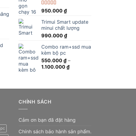
Được xếp
950.000
₫
nâng
hạng
5.00
5
sao
Trimui Smart update
.000 ₫.
minui chất lượng
990.000
₫
ed
Combo ram+ssd mua
kèm bộ pc
0 ₫.
550.000
₫
–
Khoảng
1.100.000
₫
giá:
từ
550.000 ₫
đến
0.000 ₫.
1.100.000 ₫
CHÍNH SÁCH
Cảm ơn bạn đã đặt hàng
 pc
Chính sách bảo hành sản phẩm.