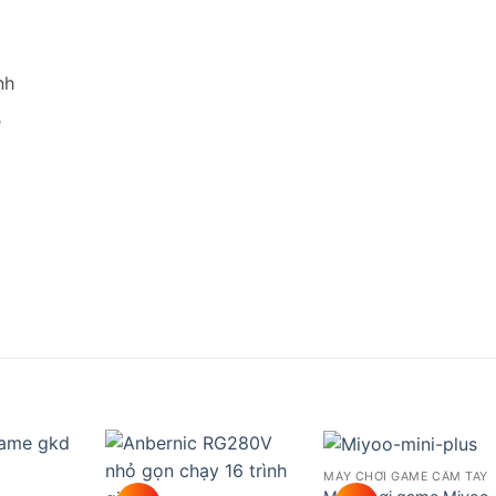
nh
e
MÁY CHƠI GAME CẦM TAY
Add to
Add to
Add t