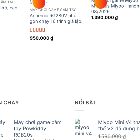
Máy chơi game Miyoo
CẦM TAY
wishlist
wishlist
wishli
Mini Plus Miyoo Handh
 nhỏ, cao
MÁY CHƠI GAME CẦM TAY
08/2026
Anbernic RG280V nhỏ
1.390.000
₫
gọn chạy 16 trình giả lập.
Được xếp
950.000
₫
hạng
5
5 sao
N CHẠY
NỔI BẬT
Máy chơi game cầm
Miyoo Mini V4 th
tay Powkiddy
thế V2 đã dừng 
RGB20s
1.590.000
₫