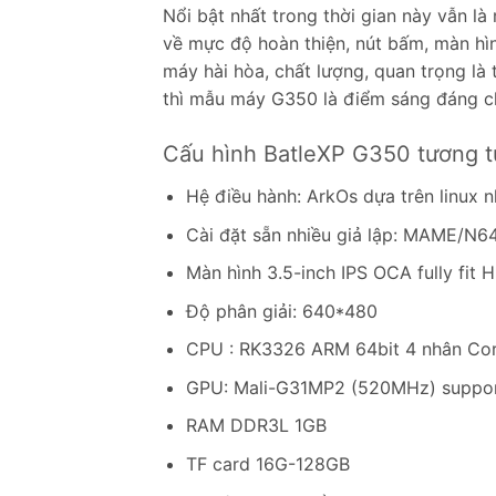
Nổi bật nhất trong thời gian này vẫn l
về mực độ hoàn thiện, nút bấm, màn hì
máy hài hòa, chất lượng, quan trọng l
thì mẫu máy G350 là điểm sáng đáng c
Cấu hình BatleXP G350 tương t
Hệ điều hành: ArkOs dựa trên linux 
Cài đặt sẵn nhiều giả lập: MAME/
Màn hình 3.5-inch IPS OCA fully fit 
Độ phân giải: 640*480
CPU : RK3326 ARM 64bit 4 nhân Co
GPU: Mali-G31MP2 (520MHz) suppor
RAM DDR3L 1GB
TF card 16G-128GB