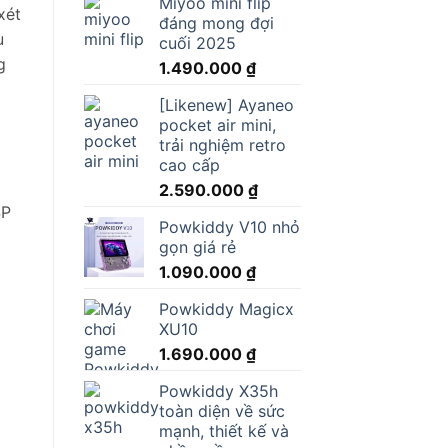
Miyoo mini flip
xét
đáng mong đợi
u
cuối 2025
g
1.490.000
₫
[Likenew] Ayaneo
pocket air mini,
trải nghiệm retro
cao cấp
2.590.000
₫
SP
Powkiddy V10 nhỏ
gọn giá rẻ
1.090.000
₫
Powkiddy Magicx
XU10
1.690.000
₫
Powkiddy X35h
toàn diện về sức
mạnh, thiết kế và