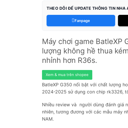
THEO DÕI ĐỂ UPDATE THÔNG TIN NHA
Fanpage
Máy chơi game BatleXP G
lượng không hề thua kém 
nhỉnh hơn R36s.
Xem & mua trên shopee
BatleXP G350 nổi bật với chất lượng ho
2024-2025 sử dụng con chip rk3326, t
Nhiều review và người dùng đánh giá n
nhiên, tương đương với các mẫu máy nh
NAM.