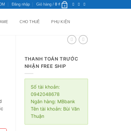
ROM
Đăng nhập
Giỏ hàng /
0
₫
0
GAME
CHO THUÊ
PHỤ KIỆN
THANH TOÁN TRƯỚC
NHẬN FREE SHIP
Số tài khoản:
0942048678
d
Ngân hàng: MBbank
ic
Tên tài khoản: Bùi Văn
Thuận