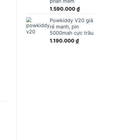
phần mềm
1.590.000
₫
Powkiddy V20 giá
rẻ manh, pin
5000mah cực trâu
1.190.000
₫
M
o
Add to
Add to