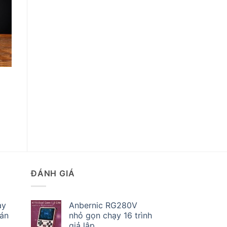
o
st
ĐÁNH GIÁ
ay
Anbernic RG280V
bán
nhỏ gọn chạy 16 trình
giả lập.