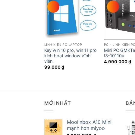
Add to
Add to
wishlist
wishlist
 chạy Intel N100
hãng GMKTec
.000
₫
LINH KIỆN PC LAPTOP
PC - LINH KIỆN P
Key win 10 pro, win 11 pro
Mini PC GMKTe
kích hoạt window vĩnh
I3-10110u
viễn.
4.990.000
₫
99.000
₫
MỚI NHẤT
BÁ
Moolinbox A10 Mini
mạnh hơn miyoo