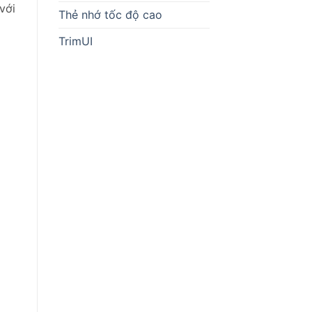
với
Thẻ nhớ tốc độ cao
TrimUI