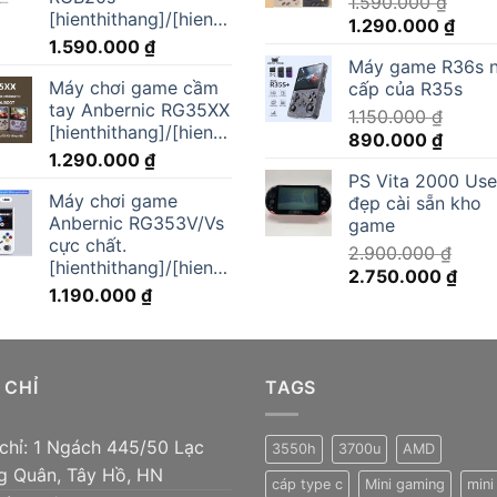
1.590.000
₫
[hienthithang]/[hienthinam]
Giá
Giá
1.290.000
₫
1.590.000
₫
gốc
hiện
Máy game R36s 
là:
tại
Máy chơi game cầm
cấp của R35s
1.590.000 ₫.
là:
tay Anbernic RG35XX
1.150.000
₫
1.290
[hienthithang]/[hienthinam]
Giá
Giá
890.000
₫
1.290.000
₫
gốc
hiện
PS Vita 2000 Us
là:
tại
Máy chơi game
đẹp cài sẵn kho
1.150.000 ₫.
là:
Anbernic RG353V/Vs
game
890.00
cực chất.
2.900.000
₫
[hienthithang]/[hienthinam]
Giá
Giá
2.750.000
₫
1.190.000
₫
gốc
hiện
là:
tại
2.900.000 ₫.
là:
2.75
 CHỈ
TAGS
 chỉ: 1 Ngách 445/50 Lạc
3550h
3700u
AMD
g Quân, Tây Hồ, HN
cáp type c
Mini gaming
mini