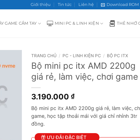
Giới thiệu
Tin tức
Liên hệ
Download ROM
ÁY GAME CẦM TAY
MINI PC & LINH KIỆN
THẺ NHỚ 
TRANG CHỦ
/
PC - LINH KIỆN PC
/
BỘ PC ITX
Bộ mini pc itx AMD 2200g
Add to
giá rẻ, làm việc, chơi game
wishlist
3.190.000
₫
Bộ mini pc itx AMD 2200g giá rẻ, làm việc, ch
game, học tập thoải mái với giá chỉ nhỉnh 3tr
đồng.
ƯU ĐÃI ĐẶC BIỆT