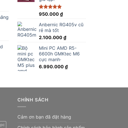
Được xếp
950.000
₫
nâng
hạng
5.00
5 sao
Anbernic RG405v cũ
.000 ₫.
rẻ mà tốt
2.100.000
₫
ed
Mini PC AMD R5-
6600h GMKtec M6
cực manh·
0 ₫.
6.990.000
₫
0.000 ₫.
CHÍNH SÁCH
Cảm ơn bạn đã đặt hàng
 pc
Chính sách bảo hành sản phẩm.