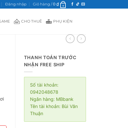
Đăng nhập
Giỏ hàng /
0
₫
0
GAME
CHO THUÊ
PHỤ KIỆN
THANH TOÁN TRƯỚC
NHẬN FREE SHIP
Số tài khoản:
0942048678
ơi
Ngân hàng: MBbank
Tên tài khoản: Bùi Văn
Thuận