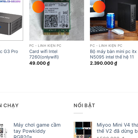
Add to
Add to
Add t
wishlist
wishlist
wishli
C
PC - LINH KIỆN PC
PC - LINH KIỆN PC
c G3 Pro
Card wifi Intel
Bộ máy bàn mini pc itx
7260(onlywifi)
N5095 intel thế hệ 11
49.000
₫
2.390.000
₫
N CHẠY
NỔI BẬT
Máy chơi game cầm
Miyoo Mini V4 th
tay Powkiddy
thế V2 đã dừng 
RGB20s