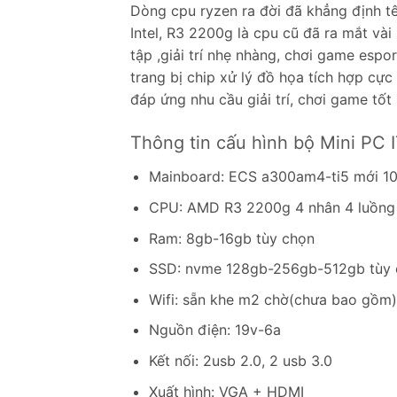
Dòng cpu ryzen ra đời đã khẳng định tê
Intel, R3 2200g là cpu cũ đã ra mắt và
tập ,giải trí nhẹ nhàng, chơi game espo
trang bị chip xử lý đồ họa tích hợp cực 
đáp ứng nhu cầu giải trí, chơi game tốt
Thông tin cấu hình bộ Mini PC
Mainboard: ECS a300am4-ti5 mới 10
CPU: AMD R3 2200g 4 nhân 4 luồng
Ram: 8gb-16gb tùy chọn
SSD: nvme 128gb-256gb-512gb tùy 
Wifi: sẵn khe m2 chờ(chưa bao gồm)
Nguồn điện: 19v-6a
Kết nối: 2usb 2.0, 2 usb 3.0
Xuất hình: VGA + HDMI