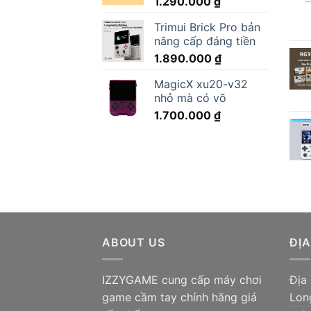
1.290.000
₫
Trimui Brick Pro bản
nâng cấp đáng tiền
1.890.000
₫
MagicX xu20-v32
nhỏ mà có võ
1.700.000
₫
ABOUT US
ĐỊA
IZZYGAME cung cấp máy chơi
Địa
game cầm tay chính hãng giá
Lon