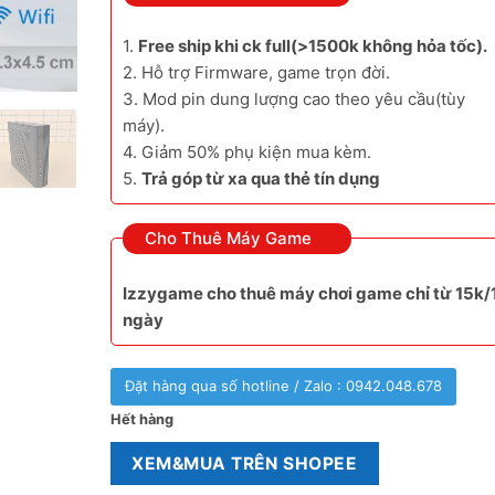
1.
Free ship khi ck full(>1500k không hỏa tốc).
2. Hỗ trợ Firmware, game trọn đời.
3. Mod pin dung lượng cao theo yêu cầu(tùy
máy).
4. Giảm 50% phụ kiện mua kèm.
5.
Trả góp từ xa qua thẻ tín dụng
Cho Thuê Máy Game
Izzygame cho thuê máy chơi game chỉ từ 15k/
ngày
Đặt hàng qua số hotline / Zalo : 0942.048.678
Hết hàng
XEM&MUA TRÊN SHOPEE