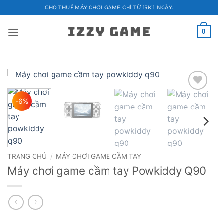
Bỏ
CHO THUÊ MÁY CHƠI GAME CHỈ TỪ 15K 1 NGÀY.
qua
nội
0
dung
Add to
-6%
wishlist
TRANG CHỦ
/
MÁY CHƠI GAME CẦM TAY
Máy chơi game cầm tay Powkiddy Q90