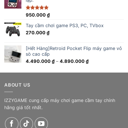
Được xếp
950.000
₫
hạng
5.00
5 sao
Tay cầm chơi game PS3, PC, TVbox
270.000
₫
[Hết Hàng]Retroid Pocket Flip máy game vỏ
sò cao cấp
Khoảng
4.490.000
₫
–
4.890.000
₫
giá:
từ
4.490.000 ₫
ABOUT US
đến
4.890.000 ₫
IZZYGAME cung cấp máy chơi game cầm tay chính
hãng giá tốt nhất.