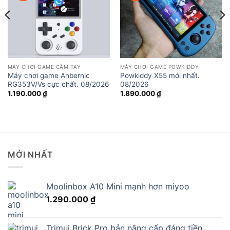
MÁY CHƠI GAME CẦM TAY
MÁY CHƠI GAME POWKIDDY
Máy chơi game Anbernic
Powkiddy X55 mới nhất.
RG353V/Vs cực chất. 08/2026
08/2026
1.190.000
₫
1.890.000
₫
MỚI NHẤT
Moolinbox A10 Mini mạnh hơn miyoo
1.290.000
₫
Trimui Brick Pro bản nâng cấp đáng tiền