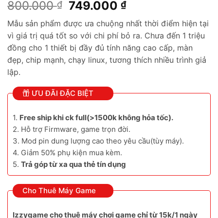
Giá
Giá
800.000
749.000
₫
₫
gốc
hiện
Mẫu sản phẩm được ưa chuộng nhất thời điểm hiện tại
là:
tại
vì giá trị quá tốt so với chi phí bỏ ra. Chưa đến 1 triệu
800.000 ₫.
là:
đồng cho 1 thiết bị đầy đủ tính năng cao cấp, màn
749.000 ₫.
đẹp, chip mạnh, chạy linux, tương thích nhiều trình giả
lập.
ƯU ĐÃI ĐẶC BIỆT
1.
Free ship khi ck full(>1500k không hỏa tốc).
2. Hỗ trợ Firmware, game trọn đời.
3. Mod pin dung lượng cao theo yêu cầu(tùy máy).
4. Giảm 50% phụ kiện mua kèm.
5.
Trả góp từ xa qua thẻ tín dụng
Cho Thuê Máy Game
Izzygame cho thuê máy chơi game chỉ từ 15k/1 ngày