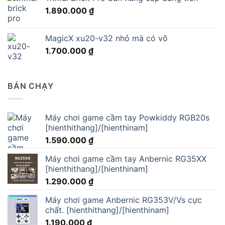
1.890.000
₫
MagicX xu20-v32 nhỏ mà có võ
1.700.000
₫
BÁN CHẠY
Máy chơi game cầm tay Powkiddy RGB20s
[hienthithang]/[hienthinam]
1.590.000
₫
Máy chơi game cầm tay Anbernic RG35XX
[hienthithang]/[hienthinam]
1.290.000
₫
Máy chơi game Anbernic RG353V/Vs cực
chất. [hienthithang]/[hienthinam]
1.190.000
₫