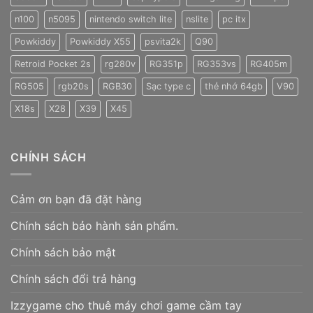
n100
n5095
nintendo switch lite
nslite
pc itx
Powkiddy
Powkiddy X55
psvita2k
Q90
Retroid Pocket 2s
rg280v
RG351p
RG353vs
RG405m
RG505
rgb20s
RGB30
Sạc type c
thẻ nhớ 64gb
V90
X18s
X28
X39
X45
CHÍNH SÁCH
Cảm ơn bạn đã đặt hàng
Chính sách bảo hành sản phẩm.
Chính sách bảo mật
Chính sách đổi trả hàng
Izzygame cho thuê máy chơi game cầm tay