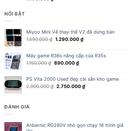
NỔI BẬT
Miyoo Mini V4 thay thế V2 đã dừng bán
Giá
Giá
1.590.000
₫
1.290.000
₫
gốc
hiện
là:
tại
Máy game R36s nâng cấp của R35s
1.590.000 ₫.
là:
Giá
Giá
1.150.000
₫
890.000
₫
1.290.000 ₫.
gốc
hiện
là:
tại
PS Vita 2000 Used đẹp cài sẵn kho game
1.150.000 ₫.
là:
Giá
Giá
2.900.000
₫
2.750.000
₫
890.000 ₫.
gốc
hiện
là:
tại
2.900.000 ₫.
là:
ĐÁNH GIÁ
2.750.000 ₫.
Anbernic RG280V nhỏ gọn chạy 16 trình giả
lập.