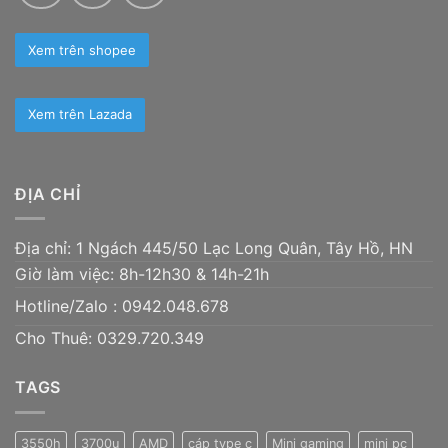
Xem trên shopee
Xem trên Lazada
ĐỊA CHỈ
Địa chỉ: 1 Ngách 445/50 Lạc Long Quân, Tây Hồ, HN
Giờ làm việc: 8h-12h30 & 14h-21h
Hotline/Zalo :
0942.048.678
Cho Thuê: 0329.720.349
TAGS
3550h
3700u
AMD
cáp type c
Mini gaming
mini pc