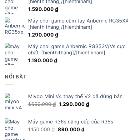
[hienthithang]/[hienthinam]
1.590.000
₫
Máy chơi game cầm tay Anbernic RG35XX
[hienthithang]/[hienthinam]
1.290.000
₫
Máy chơi game Anbernic RG353V/Vs cực
chất. [hienthithang]/[hienthinam]
1.190.000
₫
NỔI BẬT
Miyoo Mini V4 thay thế V2 đã dừng bán
Giá
Giá
1.590.000
₫
1.290.000
₫
gốc
hiện
là:
tại
Máy game R36s nâng cấp của R35s
1.590.000 ₫.
là:
Giá
Giá
1.150.000
₫
890.000
₫
1.290.000 ₫.
gốc
hiện