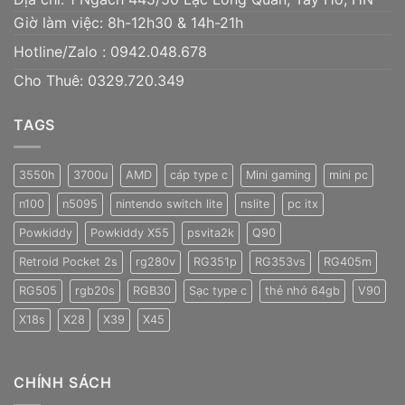
Giờ làm việc: 8h-12h30 & 14h-21h
Hotline/Zalo :
0942.048.678
Cho Thuê: 0329.720.349
TAGS
3550h
3700u
AMD
cáp type c
Mini gaming
mini pc
n100
n5095
nintendo switch lite
nslite
pc itx
Powkiddy
Powkiddy X55
psvita2k
Q90
Retroid Pocket 2s
rg280v
RG351p
RG353vs
RG405m
RG505
rgb20s
RGB30
Sạc type c
thẻ nhớ 64gb
V90
X18s
X28
X39
X45
CHÍNH SÁCH