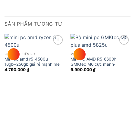
SẢN PHẨM TƯƠNG TỰ
Add to
Add to
wishlist
wishlist
PC - LINH KIỆN PC
MINI PC
Mini pc amd r5-4500u
Mini PC AMD R5-6600h
16gb+256gb giá rẻ mạnh mẽ
GMKtec M6 cực manh·
4.790.000
₫
6.990.000
₫