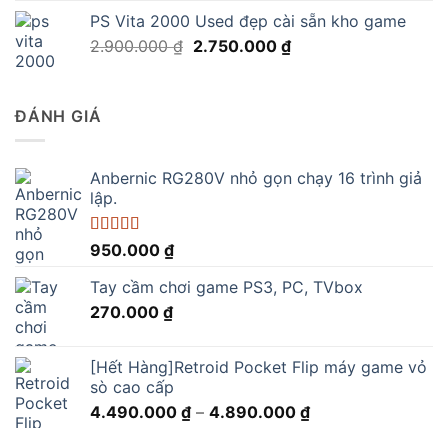
là:
tại
PS Vita 2000 Used đẹp cài sẵn kho game
1.150.000 ₫.
là:
Giá
Giá
2.900.000
₫
2.750.000
₫
890.000 ₫.
gốc
hiện
là:
tại
2.900.000 ₫.
là:
ĐÁNH GIÁ
2.750.000 ₫.
Anbernic RG280V nhỏ gọn chạy 16 trình giả
lập.
Được xếp
950.000
₫
hạng
5.00
5
sao
Tay cầm chơi game PS3, PC, TVbox
270.000
₫
[Hết Hàng]Retroid Pocket Flip máy game vỏ
sò cao cấp
Khoảng
4.490.000
₫
–
4.890.000
₫
giá: