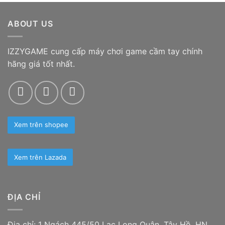
từ
4.490.000 ₫
ABOUT US
đến
4.890.000 ₫
IZZYGAME cung cấp máy chơi game cầm tay chính
hãng giá tốt nhất.
Xem trên shopee
Xem trên Lazada
ĐỊA CHỈ
Địa chỉ: 1 Ngách 445/50 Lạc Long Quân, Tây Hồ, HN