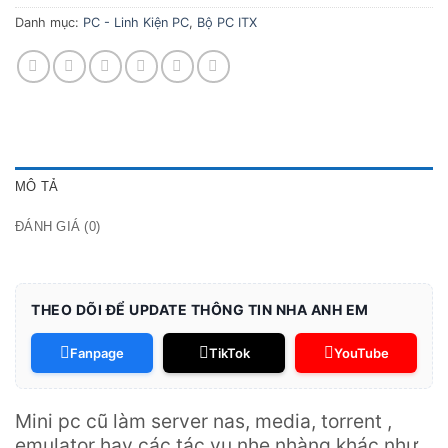
Danh mục:
PC - Linh Kiện PC
,
Bộ PC ITX
MÔ TẢ
ĐÁNH GIÁ (0)
THEO DÕI ĐỂ UPDATE THÔNG TIN NHA ANH EM
Fanpage
TikTok
YouTube
Mini pc cũ làm server nas, media, torrent ,
emulator hay các tác vụ nhẹ nhàng khác như