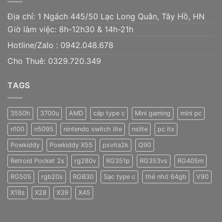
Địa chỉ: 1 Ngách 445/50 Lạc Long Quân, Tây Hồ, HN
Giờ làm việc: 8h-12h30 & 14h-21h
Hotline/Zalo :
0942.048.678
Cho Thuê: 0329.720.349
TAGS
3550h
3700u
AMD
cáp type c
Mini gaming
mini pc
n100
n5095
nintendo switch lite
nslite
pc itx
Powkiddy
Powkiddy X55
psvita2k
Q90
Retroid Pocket 2s
rg280v
RG351p
RG353vs
RG405m
RG505
rgb20s
RGB30
Sạc type c
thẻ nhớ 64gb
V90
X18s
X28
X39
X45