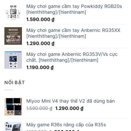
Máy chơi game cầm tay Powkiddy RGB20s
[hienthithang]/[hienthinam]
1.590.000
₫
Máy chơi game cầm tay Anbernic RG35XX
[hienthithang]/[hienthinam]
1.290.000
₫
Máy chơi game Anbernic RG353V/Vs cực
chất. [hienthithang]/[hienthinam]
1.190.000
₫
NỔI BẬT
Miyoo Mini V4 thay thế V2 đã dừng bán
Giá
Giá
1.590.000
₫
1.290.000
₫
gốc
hiện
là:
tại
Máy game R36s nâng cấp của R35s
1.590.000 ₫.
là: