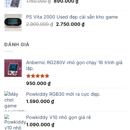
Giá
Giá
1.150.000
₫
890.000
₫
1.290.000 ₫.
gốc
hiện
là:
tại
PS Vita 2000 Used đẹp cài sẵn kho game
1.150.000 ₫.
là:
Giá
Giá
2.900.000
₫
2.750.000
₫
890.000 ₫.
gốc
hiện
là:
tại
2.900.000 ₫.
là:
ĐÁNH GIÁ
2.750.000 ₫.
Anbernic RG280V nhỏ gọn chạy 16 trình giả
lập.
Được xếp
950.000
₫
hạng
5.00
5 sao
Powkiddy RGB30 mới ra cực đẹp.
1.590.000
₫
Powkiddy V10 nhỏ gọn giá rẻ
1.090.000
₫