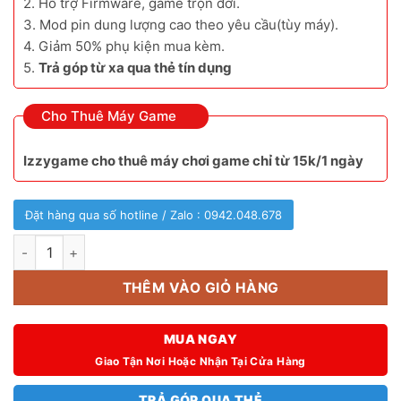
2. Hỗ trợ Firmware, game trọn đời.
3. Mod pin dung lượng cao theo yêu cầu(tùy máy).
4. Giảm 50% phụ kiện mua kèm.
5.
Trả góp từ xa qua thẻ tín dụng
Cho Thuê Máy Game
Izzygame cho thuê máy chơi game chỉ từ 15k/1 ngày
Đặt hàng qua số hotline / Zalo : 0942.048.678
Ổ cứng ssd nvme 2230 2tb cho máy pc handheld số lượng
THÊM VÀO GIỎ HÀNG
MUA NGAY
Giao Tận Nơi Hoặc Nhận Tại Cửa Hàng
TRẢ GÓP QUA THẺ