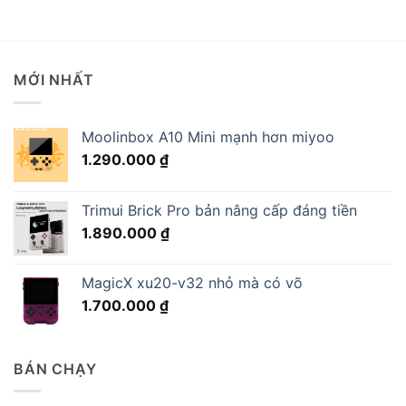
MỚI NHẤT
Moolinbox A10 Mini mạnh hơn miyoo
1.290.000
₫
Trimui Brick Pro bản nâng cấp đáng tiền
1.890.000
₫
MagicX xu20-v32 nhỏ mà có võ
1.700.000
₫
BÁN CHẠY