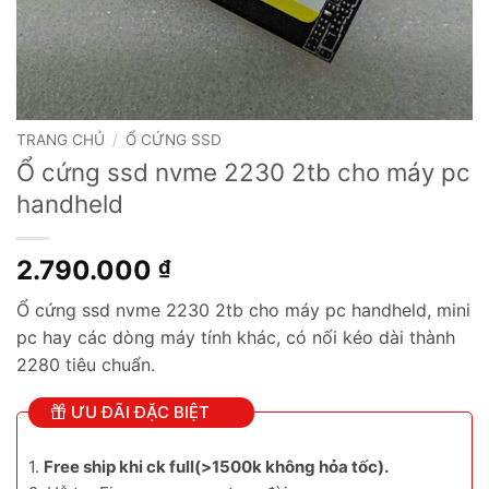
TRANG CHỦ
/
Ổ CỨNG SSD
Ổ cứng ssd nvme 2230 2tb cho máy pc
handheld
2.790.000
₫
Ổ cứng ssd nvme 2230 2tb cho máy pc handheld, mini
pc hay các dòng máy tính khác, có nối kéo dài thành
2280 tiêu chuẩn.
ƯU ĐÃI ĐẶC BIỆT
1.
Free ship khi ck full(>1500k không hỏa tốc).