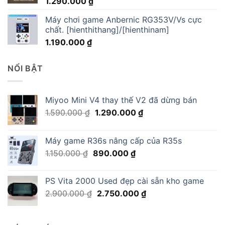
1.290.000
₫
Máy chơi game Anbernic RG353V/Vs cực
chất. [hienthithang]/[hienthinam]
1.190.000
₫
NỔI BẬT
Miyoo Mini V4 thay thế V2 đã dừng bán
Giá
Giá
1.590.000
₫
1.290.000
₫
gốc
hiện
là:
tại
Máy game R36s nâng cấp của R35s
1.590.000 ₫.
là:
Giá
Giá
1.150.000
₫
890.000
₫
1.290.000 ₫.
gốc
hiện
là:
tại
PS Vita 2000 Used đẹp cài sẵn kho game
1.150.000 ₫.
là:
Giá
Giá
2.900.000
₫
2.750.000
₫
890.000 ₫.
gốc
hiện
là:
tại
2.900.000 ₫.
là: