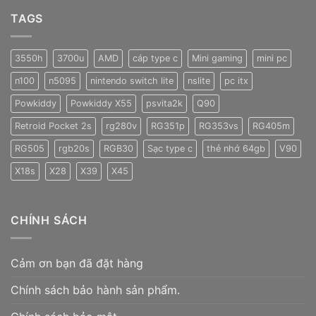
TAGS
3550h
3700u
AMD
cáp type c
Mini gaming
mini pc
n100
n5095
nintendo switch lite
nslite
pc itx
Powkiddy
Powkiddy X55
psvita2k
Q90
Retroid Pocket 2s
rg280v
RG351p
RG353vs
RG405m
RG505
rgb20s
RGB30
Sạc type c
thẻ nhớ 64gb
V90
X18s
X28
X39
X45
CHÍNH SÁCH
Cảm ơn bạn đã đặt hàng
Chính sách bảo hành sản phẩm.