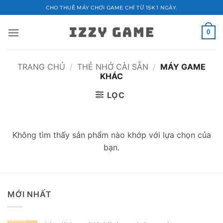
Bỏ
CHO THUÊ MÁY CHƠI GAME CHỈ TỪ 15K 1 NGÀY.
qua
nội
0
dung
TRANG CHỦ
/
THẺ NHỚ CÀI SẴN
/
MÁY GAME
KHÁC
LỌC
Không tìm thấy sản phẩm nào khớp với lựa chọn của
bạn.
MỚI NHẤT