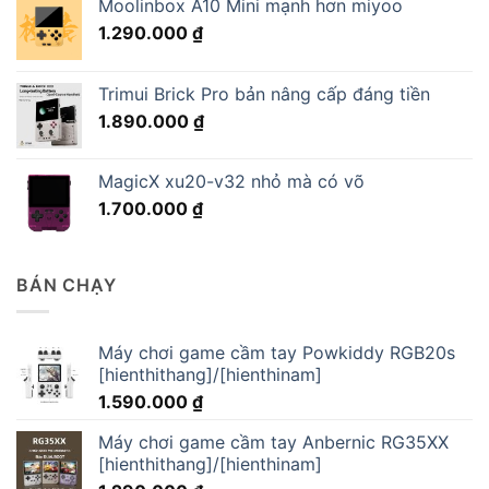
Moolinbox A10 Mini mạnh hơn miyoo
1.290.000
₫
Trimui Brick Pro bản nâng cấp đáng tiền
1.890.000
₫
MagicX xu20-v32 nhỏ mà có võ
1.700.000
₫
BÁN CHẠY
Máy chơi game cầm tay Powkiddy RGB20s
[hienthithang]/[hienthinam]
1.590.000
₫
Máy chơi game cầm tay Anbernic RG35XX
[hienthithang]/[hienthinam]