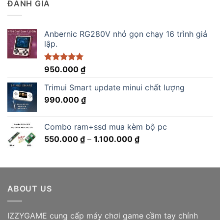
ĐÁNH GIÁ
2.750.000 ₫.
Anbernic RG280V nhỏ gọn chạy 16 trình giả
lập.
Được xếp
950.000
₫
hạng
5.00
5 sao
Trimui Smart update minui chất lượng
990.000
₫
Combo ram+ssd mua kèm bộ pc
Khoảng
550.000
₫
–
1.100.000
₫
giá:
từ
550.000 ₫
đến
ABOUT US
1.100.000 ₫
IZZYGAME cung cấp máy chơi game cầm tay chính