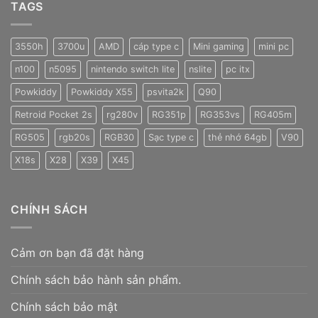
TAGS
3550h
3700u
AMD
cáp type c
Mini gaming
mini pc
n100
n5095
nintendo switch lite
nslite
pc itx
Powkiddy
Powkiddy X55
psvita2k
Q90
Retroid Pocket 2s
rg280v
RG351p
RG353vs
RG405m
RG505
rgb20s
RGB30
Sạc type c
thẻ nhớ 64gb
V90
X18s
X28
X39
X45
CHÍNH SÁCH
Cảm ơn bạn đã đặt hàng
Chính sách bảo hành sản phẩm.
Chính sách bảo mật