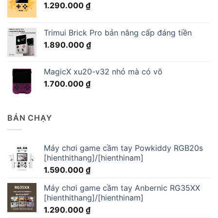
1.290.000
₫
Trimui Brick Pro bản nâng cấp đáng tiền
1.890.000
₫
MagicX xu20-v32 nhỏ mà có võ
1.700.000
₫
BÁN CHẠY
Máy chơi game cầm tay Powkiddy RGB20s
[hienthithang]/[hienthinam]
1.590.000
₫
Máy chơi game cầm tay Anbernic RG35XX
[hienthithang]/[hienthinam]
1.290.000
₫