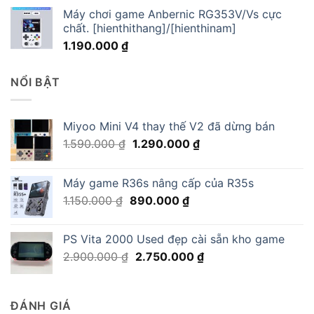
Máy chơi game Anbernic RG353V/Vs cực
chất. [hienthithang]/[hienthinam]
1.190.000
₫
NỔI BẬT
Miyoo Mini V4 thay thế V2 đã dừng bán
Giá
Giá
1.590.000
₫
1.290.000
₫
gốc
hiện
là:
tại
Máy game R36s nâng cấp của R35s
1.590.000 ₫.
là:
Giá
Giá
1.150.000
₫
890.000
₫
1.290.000 ₫.
gốc
hiện
là:
tại
PS Vita 2000 Used đẹp cài sẵn kho game
1.150.000 ₫.
là:
Giá
Giá
2.900.000
₫
2.750.000
₫
890.000 ₫.
gốc
hiện
là:
tại
2.900.000 ₫.
là:
ĐÁNH GIÁ