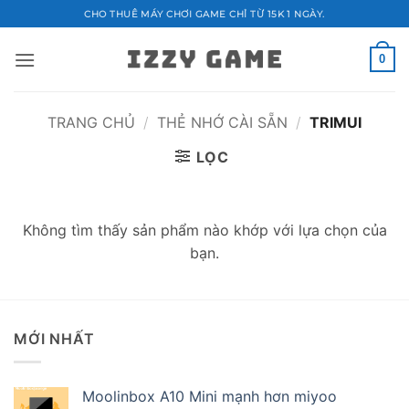
Bỏ
CHO THUÊ MÁY CHƠI GAME CHỈ TỪ 15K 1 NGÀY.
qua
nội
0
dung
TRANG CHỦ
/
THẺ NHỚ CÀI SẴN
/
TRIMUI
LỌC
Không tìm thấy sản phẩm nào khớp với lựa chọn của
bạn.
MỚI NHẤT
Moolinbox A10 Mini mạnh hơn miyoo