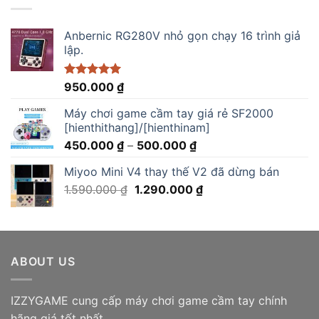
2.750.000 ₫.
Anbernic RG280V nhỏ gọn chạy 16 trình giả
lập.
Được xếp
950.000
₫
hạng
5.00
5 sao
Máy chơi game cầm tay giá rẻ SF2000
[hienthithang]/[hienthinam]
Khoảng
450.000
₫
–
500.000
₫
giá:
Miyoo Mini V4 thay thế V2 đã dừng bán
từ
Giá
Giá
1.590.000
₫
1.290.000
₫
450.000 ₫
gốc
hiện
đến
là:
tại
500.000 ₫
1.590.000 ₫.
là:
1.290.000 ₫.
ABOUT US
IZZYGAME cung cấp máy chơi game cầm tay chính
hãng giá tốt nhất.