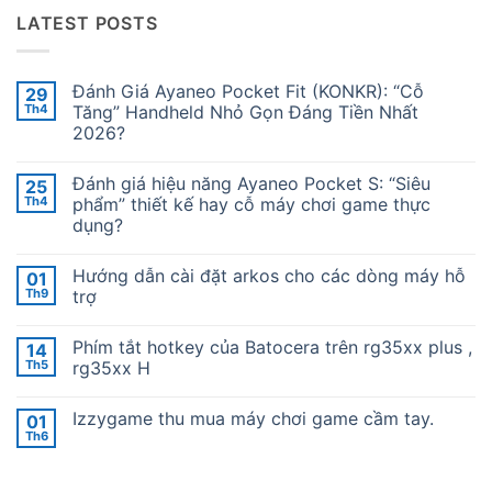
LATEST POSTS
Đánh Giá Ayaneo Pocket Fit (KONKR): “Cỗ
29
Th4
Tăng” Handheld Nhỏ Gọn Đáng Tiền Nhất
2026?
Không
có
Đánh giá hiệu năng Ayaneo Pocket S: “Siêu
25
bình
luận
Th4
phẩm” thiết kế hay cỗ máy chơi game thực
ở
dụng?
Đánh
Giá
Không
Ayaneo
có
Pocket
Hướng dẫn cài đặt arkos cho các dòng máy hỗ
01
bình
Fit
luận
Th9
trợ
(KONKR):
ở
“Cỗ
Đánh
Không
Tăng”
giá
có
Handheld
Phím tắt hotkey của Batocera trên rg35xx plus ,
14
hiệu
bình
Nhỏ
năng
luận
Th5
rg35xx H
Gọn
Ayaneo
ở
Đáng
Pocket
Hướng
Không
Tiền
S:
dẫn
có
Nhất
Izzygame thu mua máy chơi game cầm tay.
01
“Siêu
cài
bình
2026?
phẩm”
đặt
luận
Th6
Không
thiết
arkos
ở
có
kế
cho
Phím
bình
hay
các
tắt
luận
cỗ
dòng
hotkey