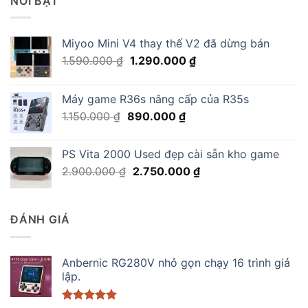
NỔI BẬT
Miyoo Mini V4 thay thế V2 đã dừng bán
Giá
Giá
1.590.000
₫
1.290.000
₫
gốc
hiện
là:
tại
Máy game R36s nâng cấp của R35s
1.590.000 ₫.
là:
Giá
Giá
1.150.000
₫
890.000
₫
1.290.000 ₫.
gốc
hiện
là:
tại
PS Vita 2000 Used đẹp cài sẵn kho game
1.150.000 ₫.
là:
Giá
Giá
2.900.000
₫
2.750.000
₫
890.000 ₫.
gốc
hiện
là:
tại
2.900.000 ₫.
là:
ĐÁNH GIÁ
2.750.000 ₫.
Anbernic RG280V nhỏ gọn chạy 16 trình giả
lập.