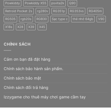
Powkiddy
Powkiddy X55
psvita2k
Q90
Retroid Pocket 2s
rg280v
RG351p
RG353vs
RG405m
RG505
rgb20s
RGB30
Sạc type c
thẻ nhớ 64gb
V90
X18s
X28
X39
X45
CHÍNH SÁCH
Cảm ơn bạn đã đặt hàng
Chính sách bảo hành sản phẩm.
Chính sách bảo mật
Chính sách đổi trả hàng
Izzygame cho thuê máy chơi game cầm tay