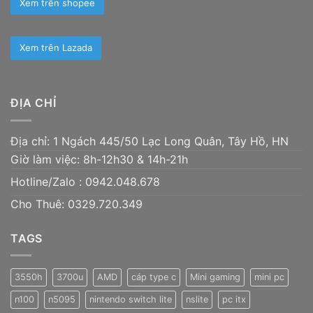
Xem trên shopee
Xem trên Lazada
ĐỊA CHỈ
Địa chỉ: 1 Ngách 445/50 Lạc Long Quân, Tây Hồ, HN
Giờ làm việc: 8h-12h30 & 14h-21h
Hotline/Zalo :
0942.048.678
Cho Thuê: 0329.720.349
TAGS
3550h
3700u
AMD
cáp type c
Mini gaming
mini pc
n100
n5095
nintendo switch lite
nslite
pc itx