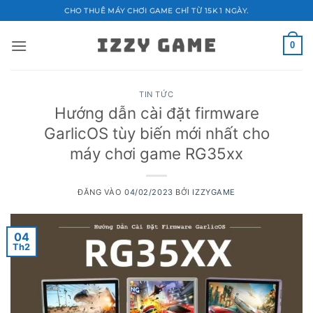
Bỏ
CHO THUÊ MÁY CHƠI GAME CHỈ TỪ 15K 1 NGÀY.
qua
nội
0
dung
TIN TỨC
Hướng dẫn cài đặt firmware
GarlicOS tùy biến mới nhất cho
máy chơi game RG35xx
ĐĂNG VÀO
04/02/2023
BỞI
IZZYGAME
04
Th2