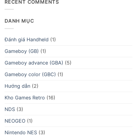
RECENT COMMENTS
ở
máy
máy
của
Izzygame
chơi
hỗ
Batocera
thu
game
trợ
trên
mua
thực
rg35xx
máy
dụng?
plus
DANH MỤC
chơi
,
game
rg35xx
cầm
H
tay.
Đánh giá Handheld
(1)
Gameboy (GB)
(1)
Gameboy advance (GBA)
(5)
Gameboy color (GBC)
(1)
Hướng dẫn
(2)
Kho Games Retro
(16)
NDS
(3)
NEOGEO
(1)
Nintendo NES
(3)