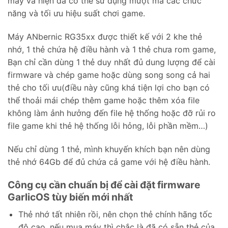
máy và hiện đã có thể sử dụng mượt mà các chức
năng và tối ưu hiệu suất chơi game.
Máy ANbernic RG35xx được thiết kế với 2 khe thẻ
nhớ, 1 thẻ chứa hệ điều hành và 1 thẻ chưa rom game,
Bạn chỉ cần dùng 1 thẻ duy nhất đủ dung lượng để cài
firmware và chép game hoặc dùng song song cả hai
thẻ cho tối ưu(điều này cũng khá tiện lợi cho bạn có
thể thoải mái chép thêm game hoặc thêm xóa file
không làm ảnh hưởng đến file hệ thống hoặc đỡ rủi ro
file game khi thẻ hệ thống lỗi hỏng, lỗi phần mềm…)
Nếu chỉ dùng 1 thẻ, mình khuyến khích bạn nên dùng
thẻ nhớ 64Gb để đủ chứa cả game với hệ điều hành.
Công cụ cần chuẩn bị để
cài đặt firmware
GarlicOS tùy biến mới nhất
Thẻ nhớ tất nhiên rồi, nên chọn thẻ chính hãng tốc
độ cao, nếu mua máy thì chắc là đã có sẵn thẻ của