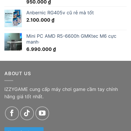
Được xếp
950.000
₫
hạng
5.00
5 sao
Anbernic RG405v cũ rẻ mà tốt
2.100.000
₫
Mini PC AMD R5-6600h GMKtec M6 cực
manh·
6.990.000
₫
ABOUT US
IZZYGAME cung cấp máy chơi game cầm tay chính
hãng giá tốt nhất.