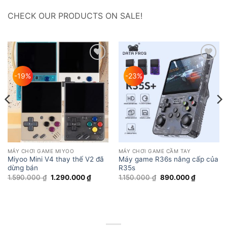
CHECK OUR PRODUCTS ON SALE!
Add to
Add to
wishlist
wishlist
-19%
-23%
₫
MÁY CHƠI GAME MIYOO
MÁY CHƠI GAME CẦM TAY
Miyoo Mini V4 thay thế V2 đã
Máy game R36s nâng cấp của
dừng bán
R35s
Giá
Giá
Giá
Giá
1.590.000
₫
1.290.000
₫
1.150.000
₫
890.000
₫
gốc
hiện
gốc
hiện
là:
tại
là:
tại
1.590.000 ₫.
là:
1.150.000 ₫.
là:
1.290.000 ₫.
890.000 