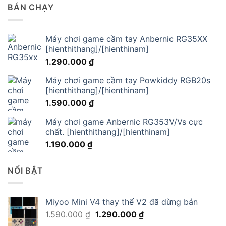
BÁN CHẠY
Máy chơi game cầm tay Anbernic RG35XX
[hienthithang]/[hienthinam]
1.290.000
₫
Máy chơi game cầm tay Powkiddy RGB20s
[hienthithang]/[hienthinam]
1.590.000
₫
Máy chơi game Anbernic RG353V/Vs cực
chất. [hienthithang]/[hienthinam]
1.190.000
₫
NỔI BẬT
Miyoo Mini V4 thay thế V2 đã dừng bán
Giá
Giá
1.590.000
₫
1.290.000
₫
gốc
hiện