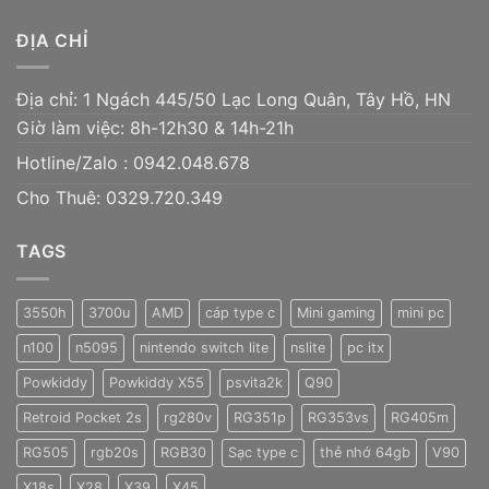
ĐỊA CHỈ
Địa chỉ: 1 Ngách 445/50 Lạc Long Quân, Tây Hồ, HN
Giờ làm việc: 8h-12h30 & 14h-21h
Hotline/Zalo :
0942.048.678
Cho Thuê: 0329.720.349
TAGS
3550h
3700u
AMD
cáp type c
Mini gaming
mini pc
n100
n5095
nintendo switch lite
nslite
pc itx
Powkiddy
Powkiddy X55
psvita2k
Q90
Retroid Pocket 2s
rg280v
RG351p
RG353vs
RG405m
RG505
rgb20s
RGB30
Sạc type c
thẻ nhớ 64gb
V90
X18s
X28
X39
X45