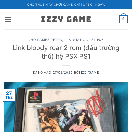
Bỏ
CHO THUÊ MÁY CHƠI GAME CHỈ TỪ 15K 1 NGÀY.
qua
nội
0
dung
KHO GAMES RETRO
,
PLAYSTATION PS1-PSX
Link bloody roar 2 rom (đấu trường
thú) hệ PSX PS1
ĐĂNG VÀO
27/02/2023
BỞI
IZZYGAME
27
Th2