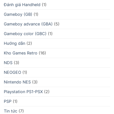
Đánh giá Handheld
(1)
Gameboy (GB)
(1)
Gameboy advance (GBA)
(5)
Gameboy color (GBC)
(1)
Hướng dẫn
(2)
Kho Games Retro
(16)
NDS
(3)
NEOGEO
(1)
Nintendo NES
(3)
Playstation PS1-PSX
(2)
PSP
(1)
Tin tức
(7)