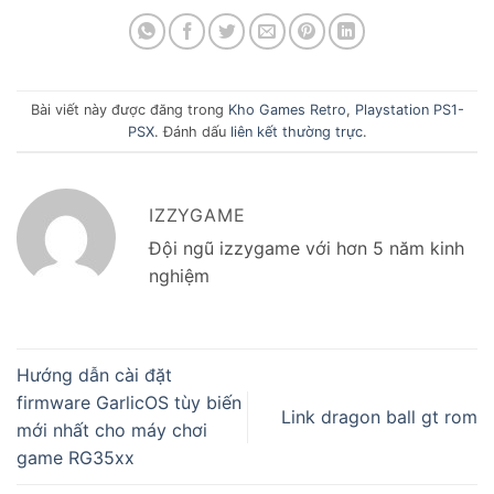
Bài viết này được đăng trong
Kho Games Retro
,
Playstation PS1-
PSX
. Đánh dấu
liên kết thường trực
.
IZZYGAME
Đội ngũ izzygame với hơn 5 năm kinh
nghiệm
Hướng dẫn cài đặt
firmware GarlicOS tùy biến
Link dragon ball gt rom
mới nhất cho máy chơi
game RG35xx