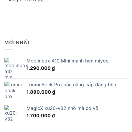
MỚI NHẤT
Moolinbox A10 Mini mạnh hơn miyoo
1.290.000
₫
Trimui Brick Pro bản nâng cấp đáng tiền
1.890.000
₫
MagicX xu20-v32 nhỏ mà có võ
1.700.000
₫