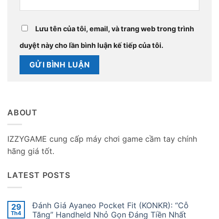
Lưu tên của tôi, email, và trang web trong trình
duyệt này cho lần bình luận kế tiếp của tôi.
ABOUT
IZZYGAME cung cấp máy chơi game cầm tay chính
hãng giá tốt.
LATEST POSTS
Đánh Giá Ayaneo Pocket Fit (KONKR): “Cỗ
29
Th4
Tăng” Handheld Nhỏ Gọn Đáng Tiền Nhất