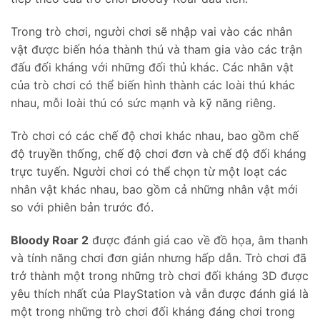
Trong trò chơi, người chơi sẽ nhập vai vào các nhân
vật được biến hóa thành thú và tham gia vào các trận
đấu đối kháng với những đối thủ khác. Các nhân vật
của trò chơi có thể biến hình thành các loài thú khác
nhau, mỗi loài thú có sức mạnh và kỹ năng riêng.
Trò chơi có các chế độ chơi khác nhau, bao gồm chế
độ truyền thống, chế độ chơi đơn và chế độ đối kháng
trực tuyến. Người chơi có thể chọn từ một loạt các
nhân vật khác nhau, bao gồm cả những nhân vật mới
so với phiên bản trước đó.
Bloody Roar 2
được đánh giá cao về đồ họa, âm thanh
và tính năng chơi đơn giản nhưng hấp dẫn. Trò chơi đã
trở thành một trong những trò chơi đối kháng 3D được
yêu thích nhất của PlayStation và vẫn được đánh giá là
một trong những trò chơi đối kháng đáng chơi trong