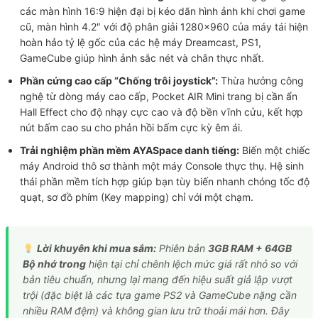
các màn hình 16:9 hiện đại bị kéo dãn hình ảnh khi chơi game
cũ, màn hình 4.2″ với độ phân giải 1280×960 của máy tái hiện
hoàn hảo tỷ lệ gốc của các hệ máy Dreamcast, PS1,
GameCube giúp hình ảnh sắc nét và chân thực nhất.
Phần cứng cao cấp “Chống trôi joystick”:
Thừa hưởng công
nghệ từ dòng máy cao cấp, Pocket AIR Mini trang bị cần ẩn
Hall Effect cho độ nhạy cực cao và độ bền vĩnh cửu, kết hợp
nút bấm cao su cho phản hồi bấm cực kỳ êm ái.
Trải nghiệm phần mềm AYASpace danh tiếng:
Biến một chiếc
máy Android thô sơ thành một máy Console thực thụ. Hệ sinh
thái phần mềm tích hợp giúp bạn tùy biến nhanh chóng tốc độ
quạt, sơ đồ phím (Key mapping) chỉ với một chạm.
Lời khuyên khi mua sắm:
Phiên bản
3GB RAM + 64GB
Bộ nhớ trong
hiện tại chỉ chênh lệch mức giá rất nhỏ so với
bản tiêu chuẩn, nhưng lại mang đến hiệu suất giả lập vượt
trội (đặc biệt là các tựa game PS2 và GameCube nặng cần
nhiều RAM đệm) và không gian lưu trữ thoải mái hơn. Đây