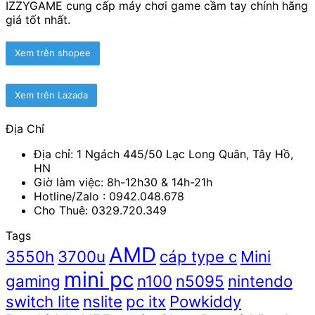
IZZYGAME cung cấp máy chơi game cầm tay chính hãng
đến
giá tốt nhất.
4.890.000 ₫
Xem trên shopee
Xem trên Lazada
Địa Chỉ
Địa chỉ: 1 Ngách 445/50 Lạc Long Quân, Tây Hồ,
HN
Giờ làm việc: 8h-12h30 & 14h-21h
Hotline/Zalo :
0942.048.678
Cho Thuê: 0329.720.349
Tags
AMD
3550h
3700u
cáp type c
Mini
mini pc
gaming
n100
n5095
nintendo
switch lite
nslite
pc itx
Powkiddy