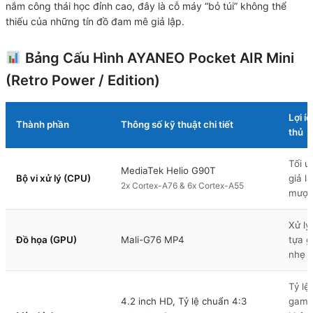
nắm công thái học đỉnh cao, đây là cỗ máy “bỏ túi” không thể
thiếu của những tín đồ đam mê giả lập.
Bảng Cấu Hình AYANEO Pocket AIR Mini
(Retro Power / Edition)
Lợi í
Thành phần
Thông số kỹ thuật chi tiết
thủ
Tối ư
MediaTek Helio G90T
Bộ vi xử lý (CPU)
giả l
2x Cortex-A76 & 6x Cortex-A55
mượt 
Xử lý
Đồ họa (GPU)
Mali-G76 MP4
tựa 
nhẹ n
Tỷ lệ
4.2 inch HD, Tỷ lệ chuẩn 4:3
game