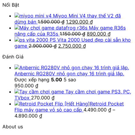
Nổi Bật
Miyoo Mini V4 thay thế V2 đã
Giá
Giá
dừng bán
1.590.000
₫
1.290.000
₫
gốc
hiện
Máy game R36s
là:
Giá
tại
Giá
nâng cấp của R35s
1.150.000
₫
890.000
₫
1.590.000 ₫.
gốc
là:
hiện
PS Vita 2000 Used đẹp cài sẵn kho
Giá
Giá
là:
1.290.000 ₫.
tại
game
2.900.000
₫
2.750.000
₫
gốc
hiện
1.150.000 ₫.
là:
Đánh Giá
là:
tại
890.000 ₫
2.900.000 ₫.
là:
2.750.000 ₫.
Anbernic RG280V nhỏ gọn chạy 16 trình giả lập.
Được xếp hạng
5.00
5 sao
950.000
₫
Tay cầm chơi game PS3, PC,
TVbox
270.000
₫
[Hết Hàng]Retroid Pocket
Flip máy game vỏ sò cao cấp
4.490.000
₫
–
Khoảng
4.890.000
₫
giá:
About us
từ
4.490.000 ₫