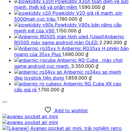
Powkiddy X35h toàn diện về sức
mạnh, thiết kế và phần mềm
1.590.000
₫
Powkiddy V20 giá rẻ manh, pin
5000mah cực trâu
1.190.000
₫
Powkiddy V90s bản nâng cấp
mạnh mẽ của V90
1.150.000
₫
(Used)Anbernic
RG505 máy game android màn OLED
2.290.000
₫
Anbernic RG35xx H phiên bản
ngang của 35xx Plus
1.690.000
₫
Anbernic RG Cube , máy chơi
game android cực mạnh.
3.350.000
₫
Anbernic rg34xx sp mạnh
đẹp joystick tiện dụng
1.859.000
₫
Anbernic RG Cube XX cao
cấp giá rẻ
1.700.000
₫
Add to wishlist