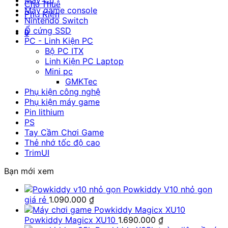
Máy Cũ
Cho Thuê
Máy game console
Phụ Kiện
Nintendo Switch
Ổ cứng SSD
0
PC - Linh Kiện PC
Bộ PC ITX
Linh Kiện PC Laptop
Mini pc
GMKTec
Phụ kiện công nghệ
Phụ kiện máy game
Pin lithium
PS
Tay Cầm Chơi Game
Thẻ nhớ tốc độ cao
TrimUI
Bạn mới xem
Powkiddy V10 nhỏ gọn
giá rẻ
1.090.000
₫
Powkiddy Magicx XU10
1.690.000
₫