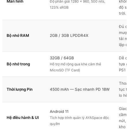
Màn hình
không
Độ phân giải 1280 x 960, 500 nits,
độ sá
123% sRGB
trời.
Đủ du
mượt
Bộ nhớ RAM
2GB / 3GB LPDDR4X
tải m
lập c
32GB / 64GB
Dễ d
Bộ nhớ trong
tựa 
Hỗ trợ mở rộng qua khe cắm thẻ
PS1 v
MicroSD (TF Card)
Thoải
Thời lượng Pin
4500 mAh — Sạc nhanh PD 18W
tục t
lo hế
Giao 
Android 11
cầm t
Hệ điều hành & UI
Tích hợp trình quản lý AYASpace độc
nút, 
quyền
kho g