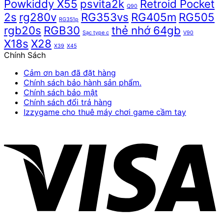
Powkiddy X55
psvita2k
Retroid Pocket
Q90
2s
rg280v
RG353vs
RG405m
RG505
RG351p
rgb20s
RGB30
thẻ nhớ 64gb
Sạc type c
V90
X18s
X28
X39
X45
Chính Sách
Cảm ơn bạn đã đặt hàng
Chính sách bảo hành sản phẩm.
Chính sách bảo mật
Chính sách đổi trả hàng
Izzygame cho thuê máy chơi game cầm tay
V