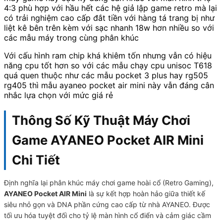
4:3 phù hợp với hầu hết các hệ giả lập game retro mà lại
có trải nghiệm cao cấp đắt tiền với hàng tá trang bị như
liệt kê bên trên kèm với sạc nhanh 18w hơn nhiều so với
các mẫu máy trong cùng phân khúc
Với cấu hình ram chip khá khiêm tốn nhưng vẫn có hiệu
năng cpu tốt hơn so với các mẫu chạy cpu unisoc T618
quá quen thuộc như các mẫu pocket 3 plus hay rg505
rg405 thì mẫu ayaneo pocket air mini này vẫn đáng cân
nhắc lựa chọn với mức giá rẻ
Thông Số Kỹ Thuật Máy Chơi
Game AYANEO Pocket AIR Mini
Chi Tiết
Định nghĩa lại phân khúc máy chơi game hoài cổ (Retro Gaming),
AYANEO Pocket AIR Mini
là sự kết hợp hoàn hảo giữa thiết kế
siêu nhỏ gọn và DNA phần cứng cao cấp từ nhà AYANEO. Được
tối ưu hóa tuyệt đối cho tỷ lệ màn hình cổ điển và cảm giác cầm