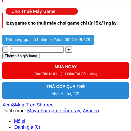
Cho Thuê Máy Game
Izzygame cho thuê máy chơi game chỉ từ 15k/1 ngày
Đặt hàng qua số hotline / Zalo : 0942.048.678
[Likenew]
Ayaneo
Thêm vào giỏ hàng
pocket
air
MUA NGAY
mini,
Giao Tận Nơi Hoặc Nhận Tại Cửa Hàng
trải
nghiệm
TRẢ GÓP QUA THẺ
retro
Visa, Master, JCB
cao
cấp
Xem&Mua Trên Shopee
số
Danh mục:
Máy chơi game cầm tay
,
Ayaneo
lượng
Mô tả
Đánh giá (0)