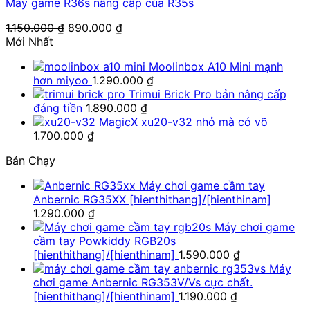
Máy game R36s nâng cấp của R35s
Giá
Giá
1.150.000
₫
890.000
₫
gốc
hiện
Mới Nhất
là:
tại
Moolinbox A10 Mini mạnh
1.150.000 ₫.
là:
hơn miyoo
1.290.000
₫
890.000 ₫.
Trimui Brick Pro bản nâng cấp
đáng tiền
1.890.000
₫
MagicX xu20-v32 nhỏ mà có võ
1.700.000
₫
Bán Chạy
Máy chơi game cầm tay
Anbernic RG35XX [hienthithang]/[hienthinam]
1.290.000
₫
Máy chơi game
cầm tay Powkiddy RGB20s
[hienthithang]/[hienthinam]
1.590.000
₫
Máy
chơi game Anbernic RG353V/Vs cực chất.
[hienthithang]/[hienthinam]
1.190.000
₫