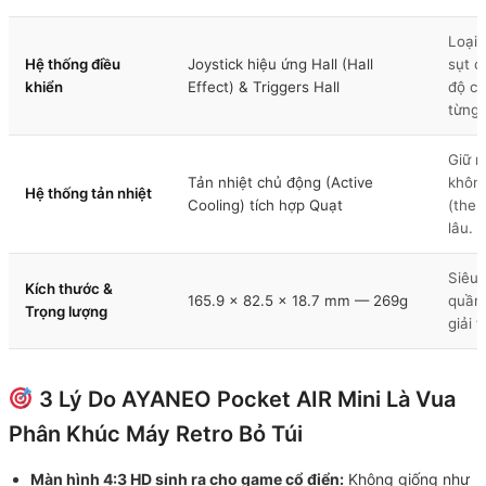
Loại 
Hệ thống điều
Joystick hiệu ứng Hall (Hall
sụt c
khiển
Effect) & Triggers Hall
độ ch
từng 
Giữ m
Tản nhiệt chủ động (Active
không
Hệ thống tản nhiệt
Cooling) tích hợp Quạt
(ther
lâu.
Siêu 
Kích thước &
165.9 x 82.5 x 18.7 mm — 269g
quần,
Trọng lượng
giải t
3 Lý Do AYANEO Pocket AIR Mini Là Vua
Phân Khúc Máy Retro Bỏ Túi
Màn hình 4:3 HD sinh ra cho game cổ điển:
Không giống như