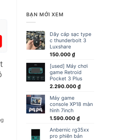
BẠN MỚI XEM
Dây cáp sạc type
c thunderbolt 3
Luxshare
150.000
₫
t
[used] Máy chơi
game Retroid
ồ
Pocket 3 Plus
2.290.000
₫
Máy game
console XP18 màn
hình 7inch
1.590.000
₫
ng
Anbernic rg35xx
pro phiên bản