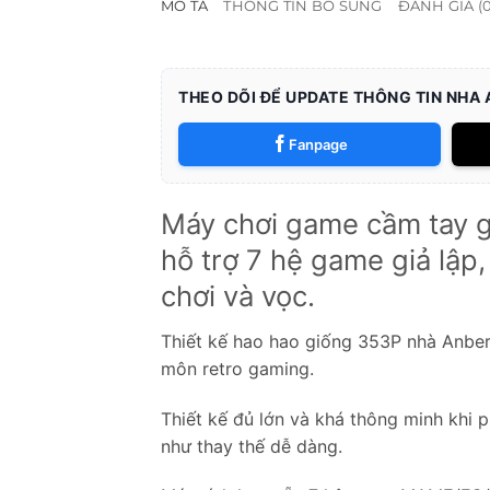
MÔ TẢ
THÔNG TIN BỔ SUNG
ĐÁNH GIÁ (0
THEO DÕI ĐỂ UPDATE THÔNG TIN NHA
Fanpage
Máy chơi game cầm tay g
hỗ trợ 7 hệ game giả lậ
chơi và vọc.
Thiết kế hao hao giống 353P nhà Anber
môn retro gaming.
Thiết kế đủ lớn và khá thông minh khi 
như thay thế dễ dàng.