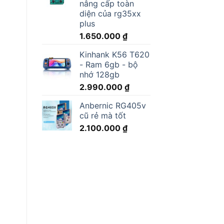
nâng cấp toàn
diện của rg35xx
plus
1.650.000
₫
Kinhank K56 T620
- Ram 6gb - bộ
nhớ 128gb
2.990.000
₫
Anbernic RG405v
cũ rẻ mà tốt
2.100.000
₫