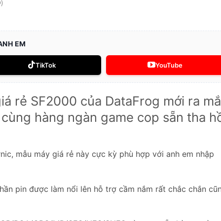
)
 ANH EM
TikTok
YouTube
iá rẻ SF2000 của DataFrog mới ra mắ
p, cùng hàng ngàn game cop sẵn tha h
nic, mẫu máy giá rẻ này cực kỳ phù hợp với anh em nhập
phần pin được làm nổi lên hỗ trợ cầm nắm rất chắc chắn cũ