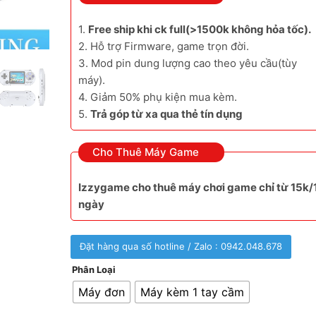
1.
Free ship khi ck full(>1500k không hỏa tốc).
2. Hỗ trợ Firmware, game trọn đời.
3. Mod pin dung lượng cao theo yêu cầu(tùy
máy).
4. Giảm 50% phụ kiện mua kèm.
5.
Trả góp từ xa qua thẻ tín dụng
Cho Thuê Máy Game
Izzygame cho thuê máy chơi game chỉ từ 15k/
ngày
Đặt hàng qua số hotline / Zalo : 0942.048.678
Phân Loại
Máy đơn
Máy kèm 1 tay cầm