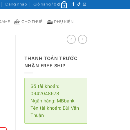
Đăng nhập
Giỏ hàng /
0
₫
0
GAME
CHO THUÊ
PHỤ KIỆN
THANH TOÁN TRƯỚC
á
NHẬN FREE SHIP
Số tài khoản:
g
0942048678
Ngân hàng: MBbank
Tên tài khoản: Bùi Văn
00 ₫
Thuận
00 ₫