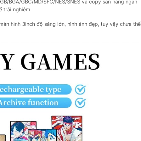
C/GB/BGA/GBC/MD/SFC/NES/SNES và copy sẵn hàng ngàn
 trải nghiệm.
n hình 3inch độ sáng lớn, hình ảnh đẹp, tuy vậy chưa thể