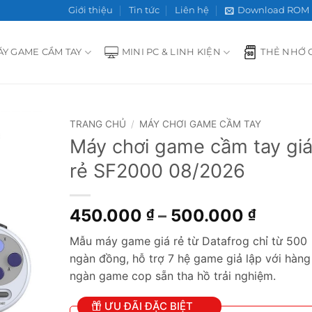
Giới thiệu
Tin tức
Liên hệ
Download ROM
ÁY GAME CẦM TAY
MINI PC & LINH KIỆN
THẺ NHỚ 
TRANG CHỦ
/
MÁY CHƠI GAME CẦM TAY
Máy chơi game cầm tay gi
Add to
rẻ SF2000 08/2026
wishlist
Khoản
450.000
–
500.000
₫
₫
giá:
Mẫu máy game giá rẻ từ Datafrog chỉ từ 500
từ
ngàn đồng, hỗ trợ 7 hệ game giả lập với hàng
450.0
ngàn game cop sẵn tha hồ trải nghiệm.
đến
500.0
ƯU ĐÃI ĐẶC BIỆT