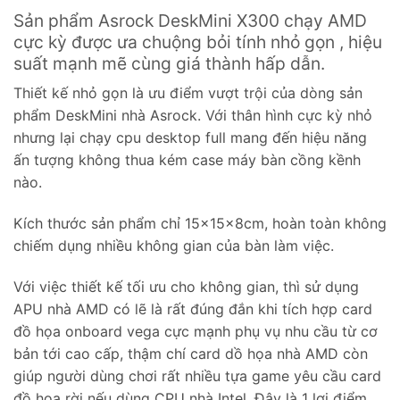
Sản phẩm Asrock DeskMini X300 chạy AMD
cực kỳ được ưa chuộng bỏi tính nhỏ gọn , hiệu
suất mạnh mẽ cùng giá thành hấp dẫn.
Thiết kế nhỏ gọn là ưu điểm vượt trội của dòng sản
phẩm DeskMini nhà Asrock. Với thân hình cực kỳ nhỏ
nhưng lại chạy cpu desktop full mang đến hiệu năng
ấn tượng không thua kém case máy bàn cồng kềnh
nào.
Kích thước sản phẩm chỉ 15x15x8cm, hoàn toàn không
chiếm dụng nhiều không gian của bàn làm việc.
Với việc thiết kế tối ưu cho không gian, thì sử dụng
APU nhà AMD có lẽ là rất đúng đắn khi tích hợp card
đồ họa onboard vega cực mạnh phụ vụ nhu cầu từ cơ
bản tới cao cấp, thậm chí card dồ họa nhà AMD còn
giúp người dùng chơi rất nhiều tựa game yêu cầu card
đồ họa rời nếu dùng CPU nhà Intel. Đây là 1 lợi điểm