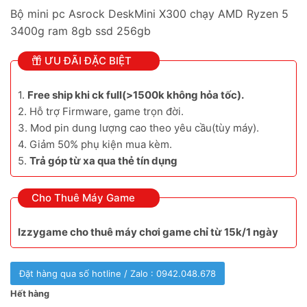
Bộ mini pc Asrock DeskMini X300 chạy AMD Ryzen 5
3400g ram 8gb ssd 256gb
ƯU ĐÃI ĐẶC BIỆT
1.
Free ship khi ck full(>1500k không hỏa tốc).
2. Hỗ trợ Firmware, game trọn đời.
3. Mod pin dung lượng cao theo yêu cầu(tùy máy).
4. Giảm 50% phụ kiện mua kèm.
5.
Trả góp từ xa qua thẻ tín dụng
Cho Thuê Máy Game
Izzygame cho thuê máy chơi game chỉ từ 15k/1 ngày
Đặt hàng qua số hotline / Zalo : 0942.048.678
Hết hàng