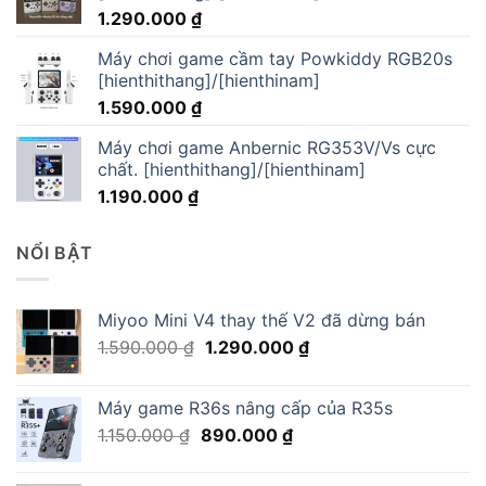
1.290.000
₫
Máy chơi game cầm tay Powkiddy RGB20s
[hienthithang]/[hienthinam]
1.590.000
₫
Máy chơi game Anbernic RG353V/Vs cực
chất. [hienthithang]/[hienthinam]
1.190.000
₫
NỔI BẬT
Miyoo Mini V4 thay thế V2 đã dừng bán
Giá
Giá
1.590.000
₫
1.290.000
₫
gốc
hiện
là:
tại
Máy game R36s nâng cấp của R35s
1.590.000 ₫.
là:
Giá
Giá
1.150.000
₫
890.000
₫
1.290.000 ₫.
gốc
hiện
là:
tại