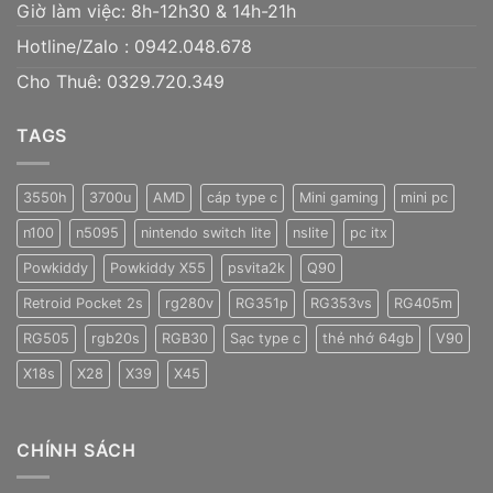
Giờ làm việc: 8h-12h30 & 14h-21h
Hotline/Zalo :
0942.048.678
Cho Thuê: 0329.720.349
TAGS
3550h
3700u
AMD
cáp type c
Mini gaming
mini pc
n100
n5095
nintendo switch lite
nslite
pc itx
Powkiddy
Powkiddy X55
psvita2k
Q90
Retroid Pocket 2s
rg280v
RG351p
RG353vs
RG405m
RG505
rgb20s
RGB30
Sạc type c
thẻ nhớ 64gb
V90
X18s
X28
X39
X45
CHÍNH SÁCH