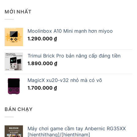
MỚI NHẤT
Moolinbox A10 Mini mạnh hơn miyoo
1.290.000
₫
Trimui Brick Pro bản nâng cấp đáng tiền
1.890.000
₫
MagicX xu20-v32 nhỏ mà có võ
1.700.000
₫
BÁN CHẠY
Máy chơi game cầm tay Anbernic RG35XX
[hienthithang]/[hienthinam]