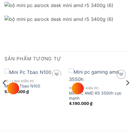
SẢN PHẨM TƯƠNG TỰ
PC - LINH KIỆN PC
Add to
Add to
Mini Pc Tbao N100
wishlist
wishlist
PC - LINH KIỆN PC
5.490.000
₫
Mini PC AMD R5 3550h cực
mạnh
4.190.000
₫