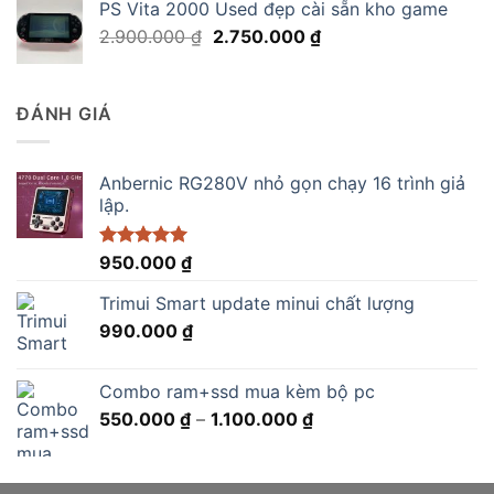
PS Vita 2000 Used đẹp cài sẵn kho game
1.150.000 ₫.
là:
Giá
Giá
2.900.000
₫
2.750.000
₫
890.000 ₫.
gốc
hiện
là:
tại
2.900.000 ₫.
là:
ĐÁNH GIÁ
2.750.000 ₫.
Anbernic RG280V nhỏ gọn chạy 16 trình giả
lập.
Được xếp
950.000
₫
hạng
5.00
5 sao
Trimui Smart update minui chất lượng
990.000
₫
Combo ram+ssd mua kèm bộ pc
Khoảng
550.000
₫
–
1.100.000
₫
giá:
từ
550.000 ₫