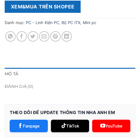
XEM&MUA TRÊN SHOPEE
Danh mục:
PC - Linh Kiện PC
,
Bộ PC ITX
,
Mini pc
MÔ TẢ
ĐÁNH GIÁ (0)
THEO DÕI ĐỂ UPDATE THÔNG TIN NHA ANH EM
Fanpage
TikTok
YouTube