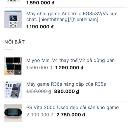
1.590.000
₫
Máy chơi game Anbernic RG353V/Vs cực
chất. [hienthithang]/[hienthinam]
1.190.000
₫
NỔI BẬT
Miyoo Mini V4 thay thế V2 đã dừng bán
Giá
Giá
1.590.000
₫
1.290.000
₫
gốc
hiện
là:
tại
Máy game R36s nâng cấp của R35s
1.590.000 ₫.
là:
Giá
Giá
1.150.000
₫
890.000
₫
1.290.000 ₫.
gốc
hiện
là:
tại
PS Vita 2000 Used đẹp cài sẵn kho game
1.150.000 ₫.
là:
Giá
Giá
2.900.000
₫
2.750.000
₫
890.000 ₫.
gốc
hiện
là:
tại