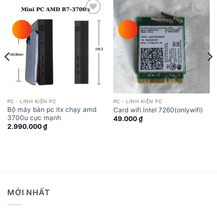
Add to
Add to
wishlist
wishlist
PC - LINH KIỆN PC
PC - LINH KIỆN PC
Bộ máy bàn pc itx chạy amd
Card wifi Intel 7260(onlywifi)
3700u cực mạnh
49.000
₫
2.990.000
₫
MỚI NHẤT