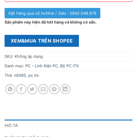
Đặt hàng qua số hotline / Zalo : 0942.048.678
Sản phẩm này hiện đã hết hàng và không có sẵn.
XEM&MUA TRÊN SHOPEE
SKU:
Không áp dụng
Danh mục:
PC - Linh Kiện PC
,
Bộ PC ITX
Thẻ:
n5095
,
pc itx
MÔ TẢ