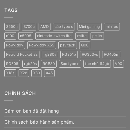
TAGS
3550h
3700u
AMD
cáp type c
Mini gaming
mini pc
n100
n5095
nintendo switch lite
nslite
pc itx
Powkiddy
Powkiddy X55
psvita2k
Q90
Retroid Pocket 2s
rg280v
RG351p
RG353vs
RG405m
RG505
rgb20s
RGB30
Sạc type c
thẻ nhớ 64gb
V90
X18s
X28
X39
X45
CHÍNH SÁCH
Cảm ơn bạn đã đặt hàng
Chính sách bảo hành sản phẩm.