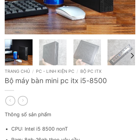
TRANG CHỦ
/
PC - LINH KIỆN PC
/
BỘ PC ITX
Bộ máy bàn mini pc itx i5-8500
Thông số sản phẩm
CPU: Intel i5 8500 nonT
Ram: 8gb-16gb theo yêu cầu