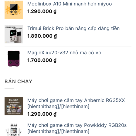
Moolinbox A10 Mini mạnh hơn miyoo
1.290.000
₫
Trimui Brick Pro bản nâng cấp đáng tiền
1.890.000
₫
MagicX xu20-v32 nhỏ mà có võ
1.700.000
₫
BÁN CHẠY
Máy chơi game cầm tay Anbernic RG35XX
[hienthithang]/[hienthinam]
1.290.000
₫
Máy chơi game cầm tay Powkiddy RGB20s
[hienthithang]/[hienthinam]