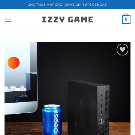
Bỏ
CHO THUÊ MÁY CHƠI GAME CHỈ TỪ 15K 1 NGÀY.
qua
nội
0
dung
Add to
wishlist