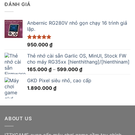
2.900.000 ₫.
là:
ĐÁNH GIÁ
2.750.000 ₫.
Anbernic RG280V nhỏ gọn chạy 16 trình giả
lập.
Được xếp
950.000
₫
hạng
5.00
5 sao
Thẻ nhớ cài sẵn Garlic OS, MinUI, Stock FW
cho máy RG35xx [hienthithang]/[hienthinam]
Khoảng
165.000
₫
–
599.000
₫
giá:
GKD Pixel siêu nhỏ, cao cấp
từ
1.890.000
₫
165.000 ₫
đến
599.000 ₫
ABOUT US
IZZYGAME cung cấp máy chơi game cầm tay chính