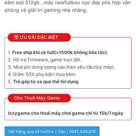
kèm ssd 512gb , máy newfullbox cực đẹp phù hợp văn
phòng và giải trí gaming nhẹ nhàng.
ƯU ĐÃI ĐẶC BIỆT
1.
Free ship khi ck full(>1500k không hỏa tốc).
2. Hỗ trợ Firmware, game trọn đời.
3. Mod pin dung lượng cao theo yêu cầu(tùy máy).
4. Giảm 50% phụ kiện mua kèm.
5.
Trả góp từ xa qua thẻ tín dụng
Cho Thuê Máy Game
Izzygame cho thuê máy chơi game chỉ từ 15k/1 ngày
Đặt hàng qua số hotline / Zalo : 0942.048.678