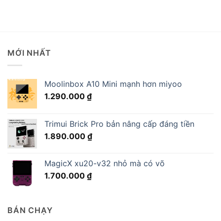
MỚI NHẤT
Moolinbox A10 Mini mạnh hơn miyoo
1.290.000
₫
Trimui Brick Pro bản nâng cấp đáng tiền
1.890.000
₫
MagicX xu20-v32 nhỏ mà có võ
1.700.000
₫
BÁN CHẠY