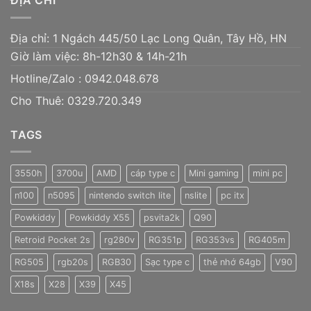
ĐỊA CHỈ
Địa chỉ: 1 Ngách 445/50 Lạc Long Quân, Tây Hồ, HN
Giờ làm việc: 8h-12h30 & 14h-21h
Hotline/Zalo :
0942.048.678
Cho Thuê: 0329.720.349
TAGS
3550h
3700u
AMD
cáp type c
Mini gaming
mini pc
n100
n5095
nintendo switch lite
nslite
pc itx
Powkiddy
Powkiddy X55
psvita2k
Q90
Retroid Pocket 2s
rg280v
RG351p
RG353vs
RG405m
RG505
rgb20s
RGB30
Sạc type c
thẻ nhớ 64gb
V90
X18s
X28
X39
X45