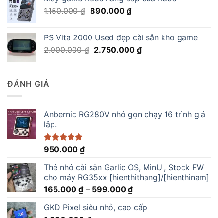
1.590.000 ₫.
là:
Giá
Giá
1.150.000
₫
890.000
₫
1.290.000 ₫.
gốc
hiện
là:
tại
PS Vita 2000 Used đẹp cài sẵn kho game
1.150.000 ₫.
là:
Giá
Giá
2.900.000
₫
2.750.000
₫
890.000 ₫.
gốc
hiện
là:
tại
2.900.000 ₫.
là:
ĐÁNH GIÁ
2.750.000 ₫.
Anbernic RG280V nhỏ gọn chạy 16 trình giả
lập.
Được xếp
950.000
₫
hạng
5.00
5 sao
Thẻ nhớ cài sẵn Garlic OS, MinUI, Stock FW
cho máy RG35xx [hienthithang]/[hienthinam]
Khoảng
165.000
₫
–
599.000
₫
giá:
GKD Pixel siêu nhỏ, cao cấp
từ