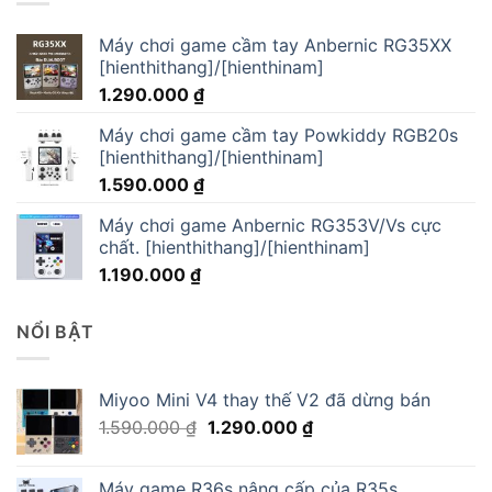
Máy chơi game cầm tay Anbernic RG35XX
[hienthithang]/[hienthinam]
1.290.000
₫
Máy chơi game cầm tay Powkiddy RGB20s
[hienthithang]/[hienthinam]
1.590.000
₫
Máy chơi game Anbernic RG353V/Vs cực
chất. [hienthithang]/[hienthinam]
1.190.000
₫
NỔI BẬT
Miyoo Mini V4 thay thế V2 đã dừng bán
Giá
Giá
1.590.000
₫
1.290.000
₫
gốc
hiện
là:
tại
Máy game R36s nâng cấp của R35s