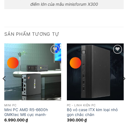
điểm lớn của mẫu minisforum X300
SẢN PHẨM TƯƠNG TỰ
Add to
Add to
wishlist
wishlist
MINI PC
PC - LINH KIỆN PC
Mini PC AMD R5-6600h
Bộ vỏ case ITX kim loại nhỏ
GMKtec M6 cực manh·
gọn chắc chắn
6.990.000
₫
390.000
₫