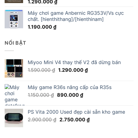
1.290.000
₫
Máy chơi game Anbernic RG353V/Vs cực
chất. [hienthithang]/[hienthinam]
1.190.000
₫
NỔI BẬT
Miyoo Mini V4 thay thế V2 đã dừng bán
Giá
Giá
1.590.000
₫
1.290.000
₫
gốc
hiện
là:
tại
Máy game R36s nâng cấp của R35s
1.590.000 ₫.
là:
Giá
Giá
1.150.000
₫
890.000
₫
1.290.000 ₫.
gốc
hiện
là:
tại
PS Vita 2000 Used đẹp cài sẵn kho game
1.150.000 ₫.
là:
Giá
Giá
2.900.000
₫
2.750.000
₫
890.000 ₫.
gốc
hiện
là:
tại