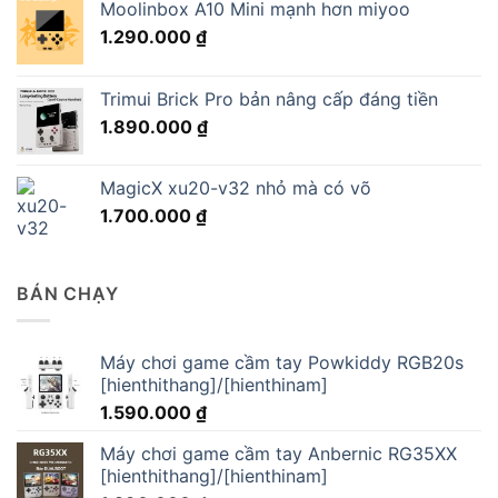
Moolinbox A10 Mini mạnh hơn miyoo
1.290.000
₫
Trimui Brick Pro bản nâng cấp đáng tiền
1.890.000
₫
MagicX xu20-v32 nhỏ mà có võ
1.700.000
₫
BÁN CHẠY
Máy chơi game cầm tay Powkiddy RGB20s
[hienthithang]/[hienthinam]
1.590.000
₫
Máy chơi game cầm tay Anbernic RG35XX
[hienthithang]/[hienthinam]