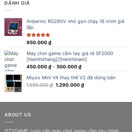
2.900.000 ₫.
là:
ĐÁNH GIÁ
2.750.000 ₫.
Anbernic RG280V nhỏ gọn chạy 16 trình giả
lập.
Được xếp
950.000
₫
hạng
5.00
5 sao
Máy chơi game cầm tay giá rẻ SF2000
[hienthithang]/[hienthinam]
Khoảng
450.000
₫
–
500.000
₫
giá:
Miyoo Mini V4 thay thế V2 đã dừng bán
từ
Giá
Giá
1.590.000
₫
1.290.000
₫
450.000 ₫
gốc
hiện
đến
là:
tại
500.000 ₫
1.590.000 ₫.
là:
1.290.000 ₫.
ABOUT US
IZZYGAME cung cấp máy chơi game cầm tay chính