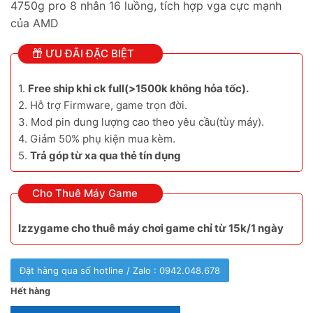
4750g pro 8 nhân 16 luồng, tích hợp vga cực mạnh
của AMD
ƯU ĐÃI ĐẶC BIỆT
1.
Free ship khi ck full(>1500k không hỏa tốc).
2. Hỗ trợ Firmware, game trọn đời.
3. Mod pin dung lượng cao theo yêu cầu(tùy máy).
4. Giảm 50% phụ kiện mua kèm.
5.
Trả góp từ xa qua thẻ tín dụng
Cho Thuê Máy Game
Izzygame cho thuê máy chơi game chỉ từ 15k/1 ngày
Đặt hàng qua số hotline / Zalo : 0942.048.678
Hết hàng