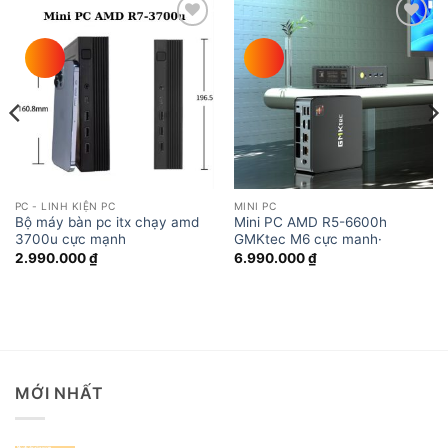
Add to
Add to
wishlist
wishlist
PC - LINH KIỆN PC
MINI PC
Bộ máy bàn pc itx chạy amd
Mini PC AMD R5-6600h
3700u cực mạnh
GMKtec M6 cực manh·
2.990.000
₫
6.990.000
₫
MỚI NHẤT