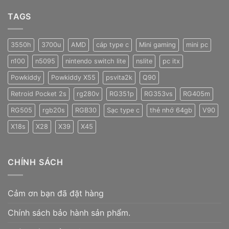
TAGS
3550h
3700u
AMD
cáp type c
Mini gaming
mini pc
n100
n5095
nintendo switch lite
nslite
pc itx
Powkiddy
Powkiddy X55
psvita2k
Q90
Retroid Pocket 2s
rg280v
RG351p
RG353vs
RG405m
RG505
rgb20s
RGB30
Sạc type c
thẻ nhớ 64gb
V90
X18s
X28
X39
X45
CHÍNH SÁCH
Cảm ơn bạn đã đặt hàng
Chính sách bảo hành sản phẩm.