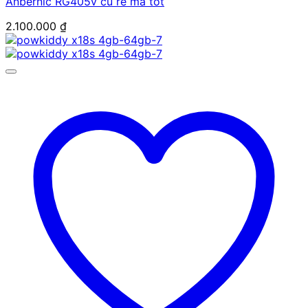
Anbernic RG405v cũ rẻ mà tốt
2.100.000
₫