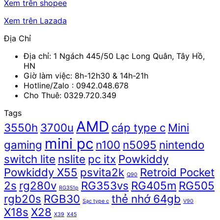
Xem trên shopee
Xem trên Lazada
Địa Chỉ
Địa chỉ: 1 Ngách 445/50 Lạc Long Quân, Tây Hồ,
HN
Giờ làm việc: 8h-12h30 & 14h-21h
Hotline/Zalo :
0942.048.678
Cho Thuê: 0329.720.349
Tags
AMD
3550h
3700u
cáp type c
Mini
mini pc
gaming
n100
n5095
nintendo
switch lite
nslite
pc itx
Powkiddy
Powkiddy X55
psvita2k
Retroid Pocket
Q90
2s
rg280v
RG353vs
RG405m
RG505
RG351p
rgb20s
RGB30
thẻ nhớ 64gb
Sạc type c
V90
X18s
X28
X39
X45