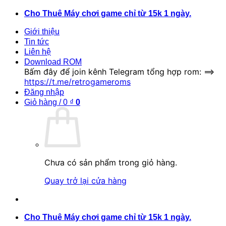
Bỏ
Cho Thuê Máy chơi game chỉ từ 15k 1 ngày.
qua
Giới thiệu
nội
Tin tức
dung
Liên hệ
Download ROM
Bấm đây để join kênh Telegram tổng hợp rom: ==>
https://t.me/retrogameroms
Đăng nhập
Giỏ hàng /
0
₫
0
Chưa có sản phẩm trong giỏ hàng.
Quay trở lại cửa hàng
Cho Thuê Máy chơi game chỉ từ 15k 1 ngày.