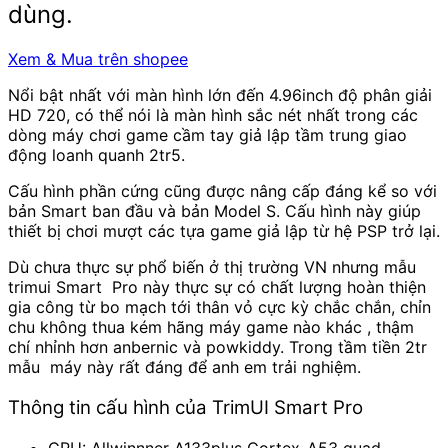
dùng.
Xem & Mua trên shopee
Nổi bật nhất với màn hình lớn đến 4.96inch độ phân giải
HD 720, có thể nói là màn hình sắc nét nhất trong các
dòng máy chơi game cầm tay giả lập tầm trung giao
động loanh quanh 2tr5.
Cấu hình phần cứng cũng được nâng cấp đáng kể so với
bản Smart ban đầu và bản Model S. Cấu hình này giúp
thiết bị chơi mượt các tựa game giả lập từ hệ PSP trở lại.
Dù chưa thực sự phổ biến ở thị trường VN nhưng mẫu
trimui Smart Pro này thực sự có chất lượng hoàn thiện
gia công từ bo mạch tới thân vỏ cực kỳ chắc chắn, chỉn
chu không thua kém hãng máy game nào khác , thậm
chí nhỉnh hơn anbernic và powkiddy. Trong tầm tiền 2tr
mẫu máy này rất đáng để anh em trải nghiệm.
Thông tin cấu hình của TrimUI Smart Pro
CPU: Allwinnner A133plus Cortex-A53 quad-