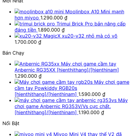
Mới Nhất
Moolinbox A10 Mini mạnh
hơn miyoo
1.290.000
₫
Trimui Brick Pro bản nâng cấp
đáng tiền
1.890.000
₫
MagicX xu20-v32 nhỏ mà có võ
1.700.000
₫
Bán Chạy
Máy chơi game cầm tay
Anbernic RG35XX [hienthithang]/[hienthinam]
1.290.000
₫
Máy chơi game
cầm tay Powkiddy RGB20s
[hienthithang]/[hienthinam]
1.590.000
₫
Máy
chơi game Anbernic RG353V/Vs cực chất.
[hienthithang]/[hienthinam]
1.190.000
₫
Nổi Bật
Miyoo Mini V4 thay thế V2 đã