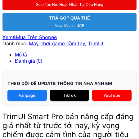
hình
Giao Tận Nơi Hoặc Nhận Tại Cửa Hàng
HD
đáng
TRẢ GÓP QUA THẺ
gia·
Visa, Master, JCB
số
lượng
Xem&Mua Trên Shopee
Danh mục:
Máy chơi game cầm tay
,
TrimUI
Mô tả
Đánh giá (0)
THEO DÕI ĐỂ UPDATE THÔNG TIN NHA ANH EM
Fanpage
TikTok
YouTube
TrimUI Smart Pro bản nâng cấp đáng
giá nhất từ trước tới nay, kỳ vọng
chiếm được cảm tình của người tiêu