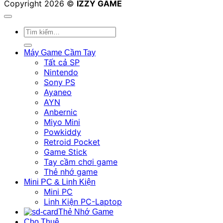
Copyright 2026 ©
IZZY GAME
Tìm
kiếm:
Máy Game Cầm Tay
Tất cả SP
Nintendo
Sony PS
Ayaneo
AYN
Anbernic
Miyo Mini
Powkiddy
Retroid Pocket
Game Stick
Tay cầm chơi game
Thẻ nhớ game
Mini PC & Linh Kiện
Mini PC
Linh Kiện PC-Laptop
Thẻ Nhớ Game
Cho Thuê