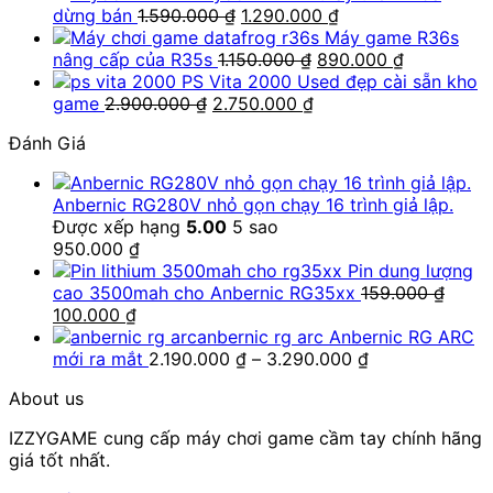
Giá
Giá
dừng bán
1.590.000
₫
1.290.000
₫
gốc
hiện
Máy game R36s
là:
Giá
tại
Giá
nâng cấp của R35s
1.150.000
₫
890.000
₫
1.590.000 ₫.
gốc
là:
hiện
PS Vita 2000 Used đẹp cài sẵn kho
Giá
Giá
là:
1.290.000 ₫.
tại
game
2.900.000
₫
2.750.000
₫
gốc
hiện
1.150.000 ₫.
là:
Đánh Giá
là:
tại
890.000 ₫
2.900.000 ₫.
là:
2.750.000 ₫.
Anbernic RG280V nhỏ gọn chạy 16 trình giả lập.
Được xếp hạng
5.00
5 sao
950.000
₫
Pin dung lượng
cao 3500mah cho Anbernic RG35xx
159.000
₫
Giá
Giá
100.000
₫
gốc
hiện
Anbernic RG ARC
là:
tại
Khoảng
mới ra mắt
2.190.000
₫
–
3.290.000
₫
159.000 ₫.
là:
giá:
About us
100.000 ₫.
từ
2.190.000 ₫
IZZYGAME cung cấp máy chơi game cầm tay chính hãng
đến
giá tốt nhất.
3.290.000 ₫