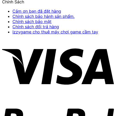
Chính Sách
Cảm ơn bạn đã đặt hàng
Chính sách bảo hành sản phẩm.
Chính sách bảo mật
Chính sách đổi trả hàng
Izzygame cho thuê máy chơi game cầm tay
V
P