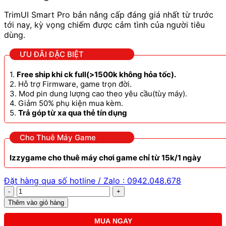
TrimUI Smart Pro bản nâng cấp đáng giá nhất từ trước
tới nay, kỳ vọng chiếm được cảm tình của người tiêu
dùng.
ƯU ĐÃI ĐẶC BIỆT
1.
Free ship khi ck full(>1500k không hỏa tốc).
2. Hỗ trợ Firmware, game trọn đời.
3. Mod pin dung lượng cao theo yêu cầu(tùy máy).
4. Giảm 50% phụ kiện mua kèm.
5.
Trả góp từ xa qua thẻ tín dụng
Cho Thuê Máy Game
Izzygame cho thuê máy chơi game chỉ từ 15k/1 ngày
Đặt hàng qua số hotline / Zalo : 0942.048.678
TrimUI
Smart
Thêm vào giỏ hàng
Pro
màn
MUA NGAY