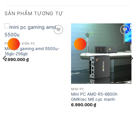
SẢN PHẨM TƯƠNG TỰ
Add to
Add to
wishlist
wishlist
PC - LINH KIỆN PC
Mini pc gaming amd 5500u-
16gb-256gb
7.990.000
₫
MINI PC
Mini PC AMD R5-6600h
GMKtec M6 cực manh·
6.990.000
₫