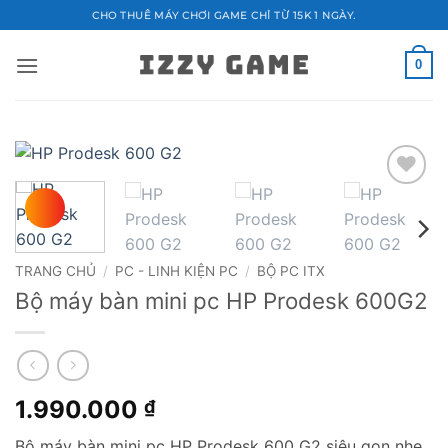
Bỏ
CHO THUÊ MÁY CHƠI GAME CHỈ TỪ 15K 1 NGÀY.
qua
nội
0
dung
Add to
wishlist
TRANG CHỦ
/
PC - LINH KIỆN PC
/
BỘ PC ITX
Bộ máy bàn mini pc HP Prodesk 600G2
1.990.000
₫
Bộ máy bàn mini pc HP Prodesk 600 G2 siêu gọn nhẹ