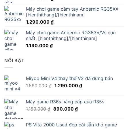
Máy chơi game cầm tay Anbernic RG35XX
[hienthithang]/[hienthinam]
1.290.000
₫
Máy chơi game Anbernic RG353V/Vs cực
chất. [hienthithang]/[hienthinam]
1.190.000
₫
NỔI BẬT
Miyoo Mini V4 thay thế V2 đã dừng bán
Giá
Giá
1.590.000
₫
1.290.000
₫
gốc
hiện
là:
tại
Máy game R36s nâng cấp của R35s
1.590.000 ₫.
là:
Giá
Giá
1.150.000
₫
890.000
₫
1.290.000 ₫.
gốc
hiện
là:
tại
PS Vita 2000 Used đẹp cài sẵn kho game
1.150.000 ₫.
là: