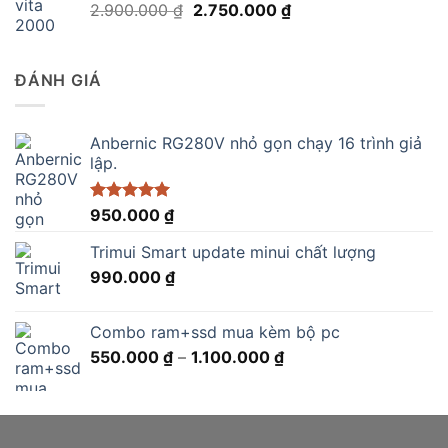
Giá
Giá
2.900.000
₫
2.750.000
₫
890.000 ₫.
gốc
hiện
là:
tại
2.900.000 ₫.
là:
ĐÁNH GIÁ
2.750.000 ₫.
Anbernic RG280V nhỏ gọn chạy 16 trình giả
lập.
Được xếp
950.000
₫
hạng
5.00
5 sao
Trimui Smart update minui chất lượng
990.000
₫
Combo ram+ssd mua kèm bộ pc
Khoảng
550.000
₫
–
1.100.000
₫
giá:
từ
550.000 ₫
đến