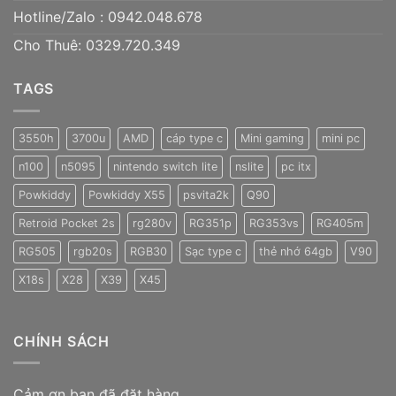
Hotline/Zalo :
0942.048.678
Cho Thuê: 0329.720.349
TAGS
3550h
3700u
AMD
cáp type c
Mini gaming
mini pc
n100
n5095
nintendo switch lite
nslite
pc itx
Powkiddy
Powkiddy X55
psvita2k
Q90
Retroid Pocket 2s
rg280v
RG351p
RG353vs
RG405m
RG505
rgb20s
RGB30
Sạc type c
thẻ nhớ 64gb
V90
X18s
X28
X39
X45
CHÍNH SÁCH
Cảm ơn bạn đã đặt hàng