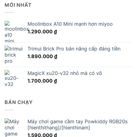
MỚI NHẤT
Moolinbox A10 Mini mạnh hơn miyoo
1.290.000
₫
Trimui Brick Pro bản nâng cấp đáng tiền
1.890.000
₫
MagicX xu20-v32 nhỏ mà có võ
1.700.000
₫
BÁN CHẠY
Máy chơi game cầm tay Powkiddy RGB20s
[hienthithang]/[hienthinam]
1.590.000
₫